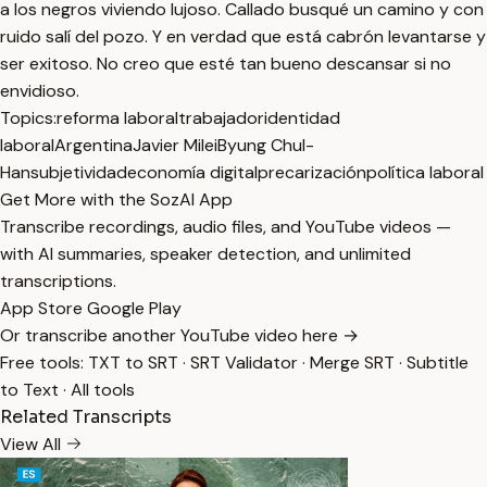
a los negros viviendo lujoso. Callado busqué un camino y con
ruido salí del pozo. Y en verdad que está cabrón levantarse y
ser exitoso. No creo que esté tan bueno descansar si no
envidioso.
Topics:
reforma laboral
trabajador
identidad
laboral
Argentina
Javier Milei
Byung Chul-
Han
subjetividad
economía digital
precarización
política laboral
Get More with the SozAI App
Transcribe recordings, audio files, and YouTube videos —
with AI summaries, speaker detection, and unlimited
transcriptions.
App Store
Google Play
Or transcribe another YouTube video here →
Free tools:
TXT to SRT
·
SRT Validator
·
Merge SRT
·
Subtitle
to Text
·
All tools
Related Transcripts
View All