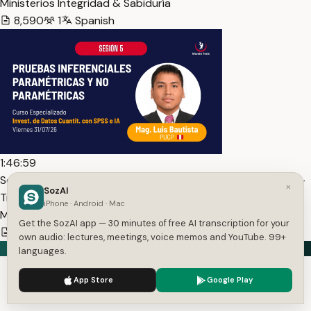
Ministerios Integridad & Sabiduría
8,590
1
Spanish
1:46:59
Sesión 5. Pruebas inferenciales paramétricas y no param… —
×
SozAI
Transcript
iPhone · Android · Mac
Mundo Tesis (Oficial)
Get the SozAI app — 30 minutes of free AI transcription for your
10,658
1
Spanish
own audio: lectures, meetings, voice memos and YouTube. 99+
languages.
We use cookies to enhance your experience.
Privacy Policy
App Store
Google Play
Speech in. Text out.
Accept
Settings