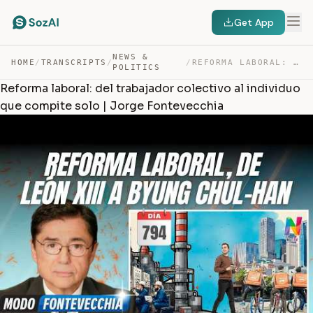
Get App
NEWS &
HOME
/
TRANSCRIPTS
/
/
REFORMA LABORAL: DEL TRABAJADOR COLECTIVO AL INDIVIDUO … — TRANSCRIPT
POLITICS
Reforma laboral: del trabajador colectivo al individuo
que compite solo | Jorge Fontevecchia