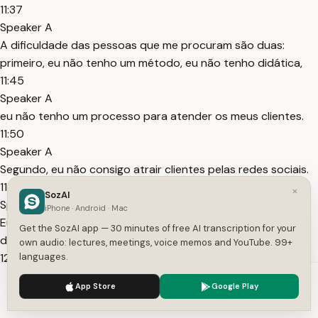
11:37
Speaker A
A dificuldade das pessoas que me procuram são duas:
primeiro, eu não tenho um método, eu não tenho didática,
11:45
Speaker A
eu não tenho um processo para atender os meus clientes.
11:50
Speaker A
Segundo, eu não consigo atrair clientes pelas redes sociais.
11:56
×
SozAI
Speaker A
iPhone · Android · Mac
Eu não sei como usar os anúncios, como fazer marketing
Get the SozAI app — 30 minutes of free AI transcription for your
digital para atrair clientes de mentoria.
own audio: lectures, meetings, voice memos and YouTube. 99+
12:01
languages.
Speaker A
We use cookies to enhance your experience.
Privacy Policy
App Store
Google Play
Porque é uma coisa importante.
Accept
Settings
12:02