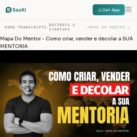
Get App
BUSINESS &
HOME
/
TRANSCRIPTS
/
/
MAPA DO MENTOR – COMO CRIAR, VENDER E DECOLAR A SUA MEN… — TRANSCRIPT
STARTUPS
Mapa Do Mentor - Como criar, vender e decolar a SUA
MENTORIA