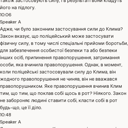
також застосовують силу, і в результаті вони кладуть
його на підлогу.
10:06
Speaker A
Адже, чи було законним застосування сили до Клима?
Закон вказує, що поліцейський може застосувати
фізичну силу, в тому числі спеціальні прийоми боротьби,
для забезпечення особистої безпеки та або безпеки
інших осіб, припинення правопорушення, затримання
особи, яка вчинила правопорушення. Однак, в момент,
коли поліцейські застосовували силу до Клима, він
жодного правопорушення не чиняв, він не вважався
правопорушником. Яке правопорушення вчинив Клим
тим, що тим, що поклав собі щось в рот? Ніякого. Закон
не забороняє людині ставити собі, класти собі в рот
будь-що, це її діло.
10:48
Speaker A