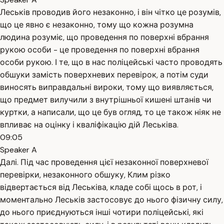
Леськів проводив його незаконно, і він чітко це розумів,
що це явно є незаконно, тому що кожна розумна
людина розуміє, що проведення по поверхні вбрання
рукою особи - це проведення по поверхні вбрання
особи рукою. І те, що в нас поліцейські часто проводять
обшуки замість поверхневих перевірок, а потім суди
виносять виправдальні вироки, тому що виявляється,
що предмет вилучили з внутрішньої кишені штанів чи
куртки, а написали, що це був огляд, то це також ніяк не
впливає на оцінку і кваліфікацію дій Леськіва.
09:05
Speaker A
Далі. Під час проведення цієї незаконної поверхневої
перевірки, незаконного обшуку, Клим різко
відвертається від Леськіва, кладе собі щось в рот, і
моментально Леськів застосовує до нього фізичну силу,
до нього приєднуються інші чотири поліцейські, які