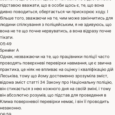
підставою вважати, що в особи щось є, те, що вона
дивно поводиться, обертається чи прискорює ходу. І
більше того, зважаючи на те, чим може закінчитись для
людини спілкування з поліцейським, я не здивуюсь, що
вона не те що почне нервуватись, а вона відразу почне
тікати.
05:49
Speaker A
Однак, незважаючи на те, що працівники поліції часто
проводять поверхневі перевірки навмання, це є звична
практика, це ніяк не впливає на оцінку і кваліфікацію дій
Леськіва, тому що йому достеменно зрозуміла зміст,
відома зміст статті 34 Закону про Національну поліцію,
він стикається з нею кожного дня на своїй зміні, і тому
він абсолютно розумів, що підстав для проведення в
Клима поверхневої перевірки немає, і він її проводить
незаконно.
06:59