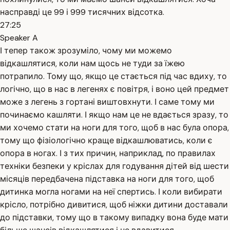
насправді це 99 і 999 тисячних відсотка.
27:25
Speaker A
І тепер також зрозуміло, чому ми можемо
відкашлятися, коли нам щось не туди за їжею
потрапило. Тому що, якщо це стається під час вдиху, то
логічно, що в нас в легенях є повітря, і воно цей предмет
може з легень з гортані виштовхнути. І саме тому ми
починаємо кашляти. І якщо нам це не вдається зразу, то
ми хочемо стати на ноги для того, щоб в нас була опора,
тому що фізіологічно краще відкашлюватись, коли є
опора в ногах. І з тих причин, наприклад, по правилах
техніки безпеки у кріслах для годування дітей від шести
місяців передбачена підставка на ноги для того, щоб
дитинка могла ногами на неї спертись. І коли вибирати
крісло, потрібно дивитися, щоб ніжки дитини доставали
до підставки, тому що в такому випадку вона буде мати