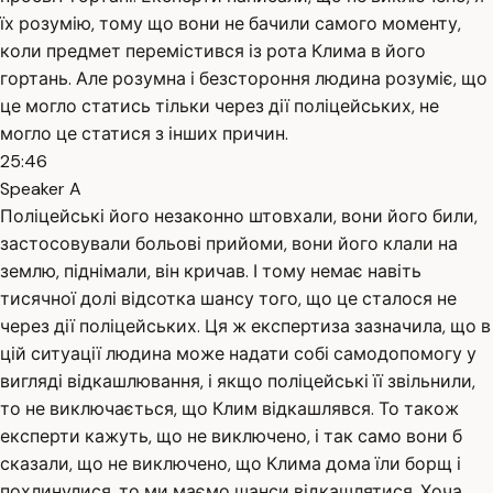
їх розумію, тому що вони не бачили самого моменту,
коли предмет перемістився із рота Клима в його
гортань. Але розумна і безстороння людина розуміє, що
це могло статись тільки через дії поліцейських, не
могло це статися з інших причин.
25:46
Speaker A
Поліцейські його незаконно штовхали, вони його били,
застосовували больові прийоми, вони його клали на
землю, піднімали, він кричав. І тому немає навіть
тисячної долі відсотка шансу того, що це сталося не
через дії поліцейських. Ця ж експертиза зазначила, що в
цій ситуації людина може надати собі самодопомогу у
вигляді відкашлювання, і якщо поліцейські її звільнили,
то не виключається, що Клим відкашлявся. То також
експерти кажуть, що не виключено, і так само вони б
сказали, що не виключено, що Клима дома їли борщ і
похлинулися, то ми маємо шанси відкашлятися. Хоча