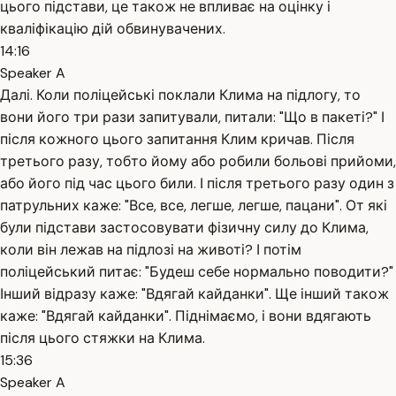
цього підстави, це також не впливає на оцінку і
кваліфікацію дій обвинувачених.
14:16
Speaker A
Далі. Коли поліцейські поклали Клима на підлогу, то
вони його три рази запитували, питали: "Що в пакеті?" І
після кожного цього запитання Клим кричав. Після
третього разу, тобто йому або робили больові прийоми,
або його під час цього били. І після третього разу один з
патрульних каже: "Все, все, легше, легше, пацани". От які
були підстави застосовувати фізичну силу до Клима,
коли він лежав на підлозі на животі? І потім
поліцейський питає: "Будеш себе нормально поводити?"
Інший відразу каже: "Вдягай кайданки". Ще інший також
каже: "Вдягай кайданки". Піднімаємо, і вони вдягають
після цього стяжки на Клима.
15:36
Speaker A