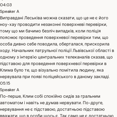
04:03
Speaker A
Виправдані Леськіва можна сказати, що це не є його
ноу-хау проводити незаконні поверхневі перевірки,
тому що ми бачимо безліч випадків, коли поліція
пояснює проведення поверхневої перевірки тим, що
особа дивно себе поводила, оберталася, прискорила
ходу. Начальник патрульної поліції Львівської області в
одному з інтерв'ю центральних телеканалів сказав, що
підставою для проведення поверхневої перевірки в
Клима було те, що візуально помітила людину, яка
нервувала при появі поліцейського в даному закладі.
05:15
Speaker A
По-перше, Клим собі спокійно сидів за гральним
автоматом і навіть не думав нервувати. По-друге,
нервування не є підставою, достатньою підставою
вважати, що в особи щось є. Так само не є достатньою