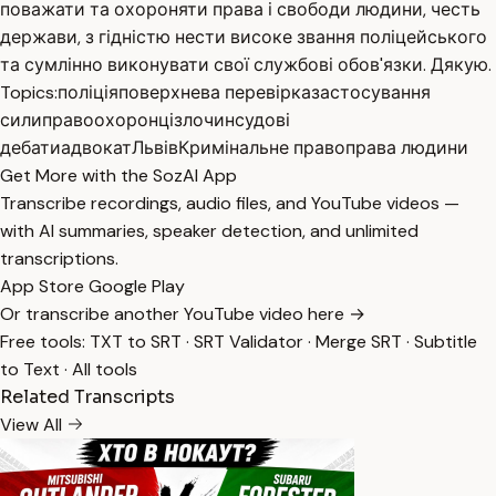
поважати та охороняти права і свободи людини, честь
держави, з гідністю нести високе звання поліцейського
та сумлінно виконувати свої службові обов'язки. Дякую.
Topics:
поліція
поверхнева перевірка
застосування
сили
правоохоронці
злочин
судові
дебати
адвокат
Львів
Кримінальне право
права людини
Get More with the SozAI App
Transcribe recordings, audio files, and YouTube videos —
with AI summaries, speaker detection, and unlimited
transcriptions.
App Store
Google Play
Or transcribe another YouTube video here →
Free tools:
TXT to SRT
·
SRT Validator
·
Merge SRT
·
Subtitle
to Text
·
All tools
Related Transcripts
View All