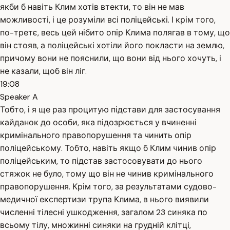
якби б навіть Клим хотів втекти, то він не мав
можливості, і це розуміли всі поліцейські. І крім того,
по-третє, весь цей нібито опір Клима полягав в тому, що
він стояв, а поліцейські хотіли його покласти на землю,
причому вони не пояснили, що вони від нього хочуть, і
не казали, щоб він ліг.
19:08
Speaker A
Тобто, і я ще раз процитую підстави для застосування
кайданок до особи, яка підозрюється у вчиненні
кримінального правопорушення та чинить опір
поліцейському. Тобто, навіть якщо б Клим чинив опір
поліцейським, то підстав застосовувати до нього
стяжок не було, тому що він не чинив кримінального
правопорушення. Крім того, за результатами судово-
медичної експертизи трупа Клима, в нього виявили
численні тілесні ушкодження, загалом 23 синяка по
всьому тілу, множинні синяки на грудній клітці,