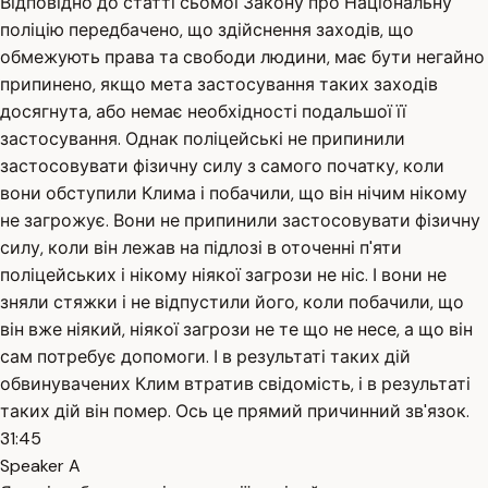
Відповідно до статті сьомої Закону про Національну
поліцію передбачено, що здійснення заходів, що
обмежують права та свободи людини, має бути негайно
припинено, якщо мета застосування таких заходів
досягнута, або немає необхідності подальшої її
застосування. Однак поліцейські не припинили
застосовувати фізичну силу з самого початку, коли
вони обступили Клима і побачили, що він нічим нікому
не загрожує. Вони не припинили застосовувати фізичну
силу, коли він лежав на підлозі в оточенні п'яти
поліцейських і нікому ніякої загрози не ніс. І вони не
зняли стяжки і не відпустили його, коли побачили, що
він вже ніякий, ніякої загрози не те що не несе, а що він
сам потребує допомоги. І в результаті таких дій
обвинувачених Клим втратив свідомість, і в результаті
таких дій він помер. Ось це прямий причинний зв'язок.
31:45
Speaker A