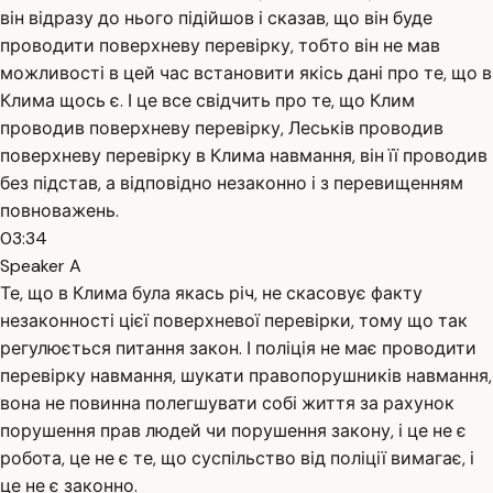
він відразу до нього підійшов і сказав, що він буде
проводити поверхневу перевірку, тобто він не мав
можливості в цей час встановити якісь дані про те, що в
Клима щось є. І це все свідчить про те, що Клим
проводив поверхневу перевірку, Леськів проводив
поверхневу перевірку в Клима навмання, він її проводив
без підстав, а відповідно незаконно і з перевищенням
повноважень.
03:34
Speaker A
Те, що в Клима була якась річ, не скасовує факту
незаконності цієї поверхневої перевірки, тому що так
регулюється питання закон. І поліція не має проводити
перевірку навмання, шукати правопорушників навмання,
вона не повинна полегшувати собі життя за рахунок
порушення прав людей чи порушення закону, і це не є
робота, це не є те, що суспільство від поліції вимагає, і
це не є законно.