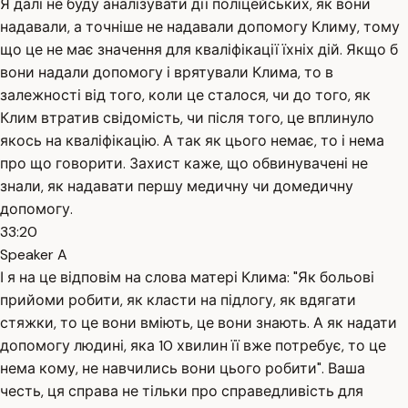
Я далі не буду аналізувати дії поліцейських, як вони
надавали, а точніше не надавали допомогу Климу, тому
що це не має значення для кваліфікації їхніх дій. Якщо б
вони надали допомогу і врятували Клима, то в
залежності від того, коли це сталося, чи до того, як
Клим втратив свідомість, чи після того, це вплинуло
якось на кваліфікацію. А так як цього немає, то і нема
про що говорити. Захист каже, що обвинувачені не
знали, як надавати першу медичну чи домедичну
допомогу.
33:20
Speaker A
І я на це відповім на слова матері Клима: "Як больові
прийоми робити, як класти на підлогу, як вдягати
стяжки, то це вони вміють, це вони знають. А як надати
допомогу людині, яка 10 хвилин її вже потребує, то це
нема кому, не навчились вони цього робити". Ваша
честь, ця справа не тільки про справедливість для