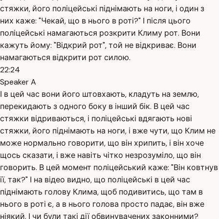
стяжки, його поліцейські піднімають на ноги, і один з
них каже: "Чекай, що в нього в роті?" І після цього
поліцейські намагаються розкрити Климу рот. Вони
кажуть йому: "Відкрий рот", той не відкриває. Вони
намагаються відкрити рот силою.
22:24
Speaker A
І в цей час вони його штовхають, кладуть на землю,
перекидають з одного боку в інший бік. В цей час
стяжки відриваються, і поліцейські вдягають нові
стяжки, його піднімають на ноги, і вже чути, що Клим не
може нормально говорити, що він хрипить, і він хоче
щось сказати, і вже навіть чітко незрозуміло, що він
говорить. В цей момент поліцейський каже: "Він ковтнув
її, так?" І на відео видно, що поліцейські в цей час
піднімають голову Клима, щоб подивитись, що там в
нього в роті є, а в нього голова просто падає, він вже
ніякий. І чи були такі дії обвинувачених законними?