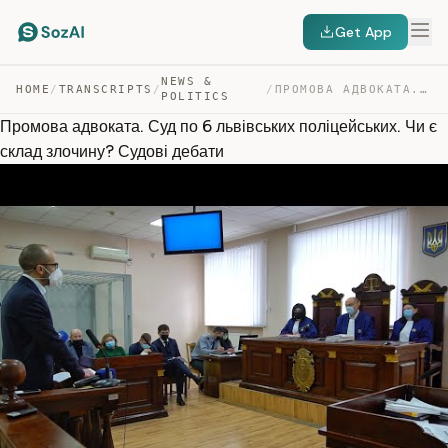
Get App
NEWS &
HOME
/
TRANSCRIPTS
/
/
ПРОМОВА АДВОКАТА. СУД ПО 6 ЛЬВІВСЬКИХ ПОЛІЦЕЙСЬКИХ. ЧИ … — TRANSCRIPT
POLITICS
Промова адвоката. Суд по 6 львівських поліцейських. Чи є
склад злочину? Судові дебати