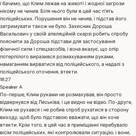
і бачимо, що Клим лежав на животі і жодної загрози
нікому не чинив. Біля нього були в цей час п'ять
поліцейських. Порушення він не чиняв, і підстав його
затримувати також не було. Захисник Дороша
Васильович у своїй апеляційній скарзі робить спробу
пояснити за Дороша підстави для застосування
фізичної сили і спецзасобів, і вона вказує, що опір
потерпілого виразився розмахуванням руками,
намаганням вирватися від поліцейського, а надалі з
поліцейського оточення, втекти.
18:27
Speaker A
По-перше, Клим руками не розмахував, він просто
відвернувся від Леськіва, і це видно на відео. По-друге,
Клим не рухався і не робив спроб рухатися в сторону
виходу, щоб було підставою вважати, що він хоче
втекти. Крім того, в цей час в приміщенні перебувало
вісім поліцейських, які контролювали ситуацію, і вони,