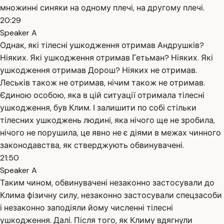
множинні синяки на одному плечі, на другому плечі.
20:29
Speaker A
Однак, які тілесні ушкодження отримав Андрушків?
Ніяких. Які ушкодження отримав Гетьман? Ніяких. Які
ушкодження отримав Дорош? Ніяких не отримав.
Леськів також не отримав, нічим також не отримав.
Єдиною особою, яка в цій ситуації отримала тілесні
ушкодження, був Клим. І залишити по собі стільки
тілесних ушкоджень людині, яка нічого ще не зробила,
нічого не порушила, це явно не є діями в межах чинного
законодавства, як стверджують обвинувачені.
21:50
Speaker A
Таким чином, обвинувачені незаконно застосували до
Клима фізичну силу, незаконно застосували спецзасоби
і незаконно заподіяли йому численні тілесні
ушкодження. Далі. Після того, як Климу вдягнули