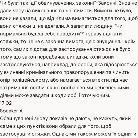
Чи були такі дії обвинувачених законні? Законні. Знов не
дали часу на виконання їхньої вимоги. Вимоги не було,
вони не казали, що від Клима вимагається для того, щоб
вони стяжки ці не вдягали. А запитати людину: "Чи
нормально будеш себе поводити?" і зразу вдягати
стяжки, то це не є законна вимога, це є знущання. І крім
того, самих підстав для застосування стяжок не було,
тому що закон передбачає випадки, коли вони
застосовуються, наприклад, до особи, яка підозрюється
у вчиненні кримінального правопорушення та чинить
опір поліцейському, або намагається втекти, під час
затримання особи, якщо особа своїми небезпечними
діями може завдати шкоди собі і оточуючим.
17:02
Speaker A
Обвинувачені знову показів не дають, не кажуть, який
саме з цих пунктів вони обрали для того, щоб
застосувати стяжки. Однак, ми також можем їх оцінити