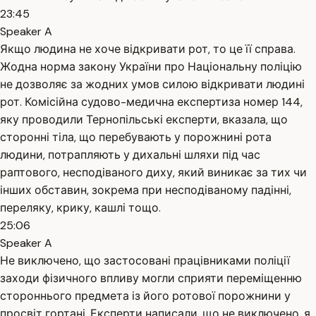
23:45
Speaker A
Якщо людина не хоче відкривати рот, то це її справа.
Жодна норма закону України про Національну поліцію
не дозволяє за жодних умов силою відкривати людині
рот. Комісійна судово-медична експертиза номер 144,
яку проводили Тернопільські експерти, вказала, що
сторонні тіла, що перебувають у порожнині рота
людини, потрапляють у дихальні шляхи під час
раптового, несподіваного диху, який виникає за тих чи
інших обставин, зокрема при несподіваному падінні,
переляку, крику, кашлі тощо.
25:06
Speaker A
Не виключено, що застосовані працівниками поліції
заходи фізичного впливу могли сприяти переміщенню
стороннього предмета із його ротової порожнини у
просвіт гортані. Експерти написали, що не виключено, я