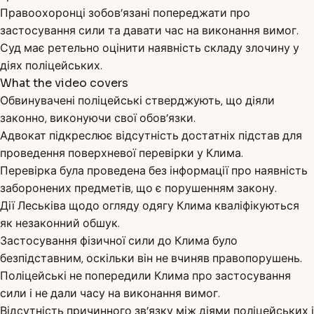
Правоохоронці зобов’язані попереджати про
застосування сили та давати час на виконання вимог.
Суд має ретельно оцінити наявність складу злочину у
діях поліцейських.
What the video covers
Обвинувачені поліцейські стверджують, що діяли
законно, виконуючи свої обов’язки.
Адвокат підкреслює відсутність достатніх підстав для
проведення поверхневої перевірки у Клима.
Перевірка була проведена без інформації про наявність
заборонених предметів, що є порушенням закону.
Дії Леськіва щодо огляду одягу Клима кваліфікуються
як незаконний обшук.
Застосування фізичної сили до Клима було
безпідставним, оскільки він не вчиняв правопорушень.
Поліцейські не попередили Клима про застосування
сили і не дали часу на виконання вимог.
Відсутність причинного зв’язку між діями поліцейських і