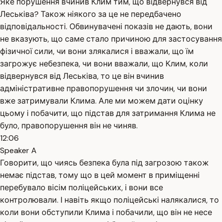
Яке порушення вчинив Клим тим, що відвернувся від
Леськіва? Також ніякого за це не передбачено
відповідальності. Обвинувачені показів не дають, вони
не вказують, що саме стало причиною для застосування
фізичної сили, чи вони злякалися і вважали, що їм
загрожує небезпека, чи вони вважали, що Клим, коли
відвернувся від Леськіва, то це він вчинив
адміністративне правопорушення чи злочин, чи вони
вже затримували Клима. Але ми можем дати оцінку
цьому і побачити, що підстав для затримання Клима не
було, правопорушення він не чиняв.
12:06
Speaker A
Говорити, що чиясь безпека була під загрозою також
немає підстав, тому що в цей момент в приміщенні
перебувало вісім поліцейських, і вони все
контролювали. І навіть якщо поліцейські налякалися, то
коли вони обступили Клима і побачили, що він не несе