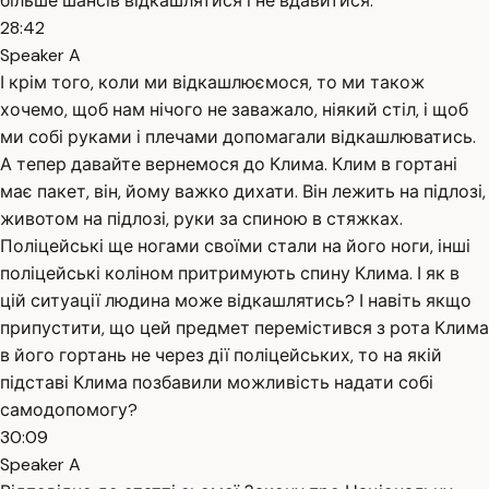
більше шансів відкашлятися і не вдавитися.
28:42
Speaker A
І крім того, коли ми відкашлюємося, то ми також
хочемо, щоб нам нічого не заважало, ніякий стіл, і щоб
ми собі руками і плечами допомагали відкашлюватись.
А тепер давайте вернемося до Клима. Клим в гортані
має пакет, він, йому важко дихати. Він лежить на підлозі,
животом на підлозі, руки за спиною в стяжках.
Поліцейські ще ногами своїми стали на його ноги, інші
поліцейські коліном притримують спину Клима. І як в
цій ситуації людина може відкашлятись? І навіть якщо
припустити, що цей предмет перемістився з рота Клима
в його гортань не через дії поліцейських, то на якій
підставі Клима позбавили можливість надати собі
самодопомогу?
30:09
Speaker A