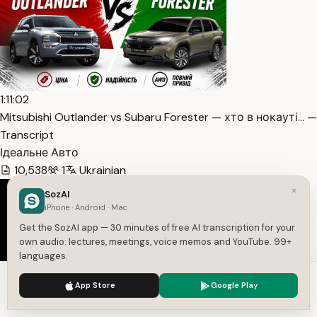
1:11:02
Mitsubishi Outlander vs Subaru Forester — хто в нокауті… —
Transcript
Ідеальне Авто
10,538
1
Ukrainian
×
SozAI
iPhone · Android · Mac
Get the SozAI app — 30 minutes of free AI transcription for your
own audio: lectures, meetings, voice memos and YouTube. 99+
languages.
We use cookies to enhance your experience.
Privacy Policy
App Store
Google Play
Accept
Settings
6:45