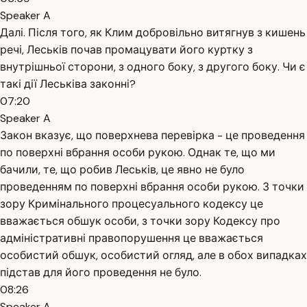
Speaker A
Далі. Після того, як Клим добровільно витягнув з кишень
речі, Леськів почав промацувати його куртку з
внутрішньої сторони, з одного боку, з другого боку. Чи є
такі дії Леськіва законні?
07:20
Speaker A
Закон вказує, що поверхнева перевірка - це проведення
по поверхні вбрання особи рукою. Однак те, що ми
бачили, те, що робив Леськів, це явно не було
проведенням по поверхні вбрання особи рукою. З точки
зору Кримінального процесуального кодексу це
вважається обшук особи, з точки зору Кодексу про
адміністративні правопорушення це вважається
особистий обшук, особистий огляд, але в обох випадках
підстав для його проведення не було.
08:26
Speaker A