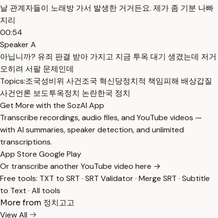
날 관계자들이 노래방 가서 발생한 거거든요. 제가 좀 기분 나빠
지리
00:54
Speaker A
아닙니까? 유죄 판결 받아 가지고 지금 투옥 대기 생겼는데 저거
오히려 서팔 문제인데
Topics:
조국
성비위 사건
조국 혁신당
정치적 책임
피해 배상
갑질
사건
언론 보도
투옥
정치 논란
한국 정치
Get More with the SozAI App
Transcribe recordings, audio files, and YouTube videos —
with AI summaries, speaker detection, and unlimited
transcriptions.
App Store
Google Play
Or transcribe another YouTube video here →
Free tools:
TXT to SRT
·
SRT Validator
·
Merge SRT
·
Subtitle
to Text
·
All tools
More from 정치고고
View All