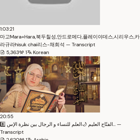
1:03:21
마고Mara+Hara,북두칠성,안드로메다,플레이야데스,시리우스,카
라규라hisuk chai리스-채희석 — Transcript
5,363
1
Korean
20:55
8️⃣ الفتًاح العليم 🌙العلم للنساء و الرجال بين نظرة الإس… —
Transcript
2,620
1
Arabic