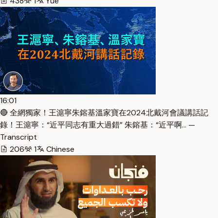
438
1
Yue
16:01
🔴 全網獨家！王滬寧朱鎔基溫家寶在2024北戴河會議講話記
錄！王滬寧：“近平同志有重大過錯” 朱鎔基：“近平啊… —
Transcript
206
1
Chinese