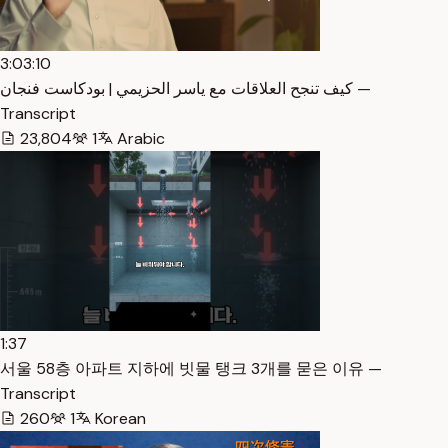
3:03:10
كيف تنجح العلاقات مع ياسر الحزيمي | بودكاست فنجان —
Transcript
23,804
1
Arabic
1:37
서울 58층 아파트 지하에 빗물 탱크 3개를 묻은 이유 —
Transcript
260
1
Korean