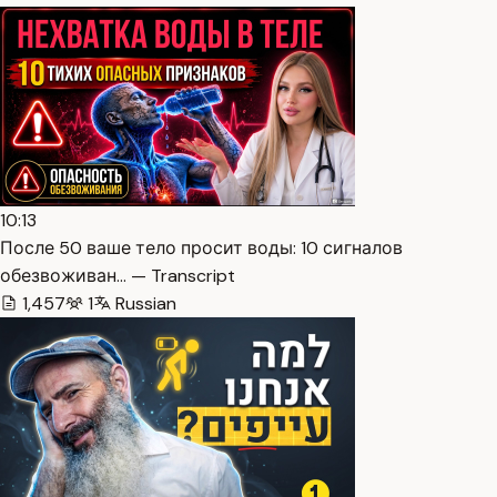
10:13
После 50 ваше тело просит воды: 10 сигналов
обезвоживан… — Transcript
1,457
1
Russian