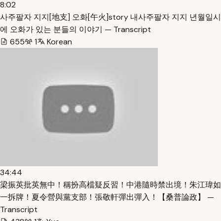
8:02
사주팔자 지지[地支] 오화[午火]story 내사주팔자 지지 년월일시
에 오화가 있는 분들의 이야기 — Transcript
655
1
Korean
34:44
梁振英批英無中！稱扮高檔疑反習！中港隨時禁出境！朱江瑋如
一拆牌！夏令營與黨支部！張敬軒彈出彈入！【桑普論政】 —
Transcript