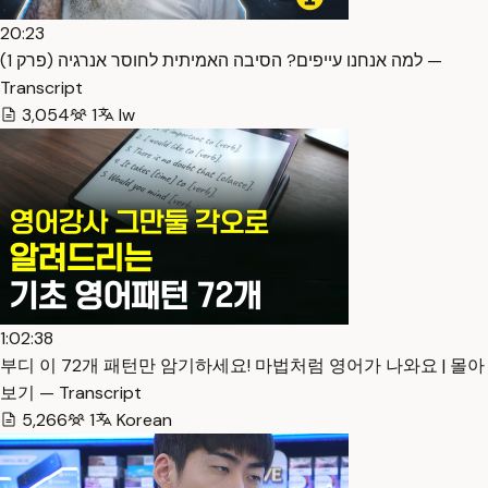
20:23
למה אנחנו עייפים? הסיבה האמיתית לחוסר אנרגיה (פרק 1) —
Transcript
3,054
1
Iw
1:02:38
부디 이 72개 패턴만 암기하세요! 마법처럼 영어가 나와요 | 몰아
보기 — Transcript
5,266
1
Korean