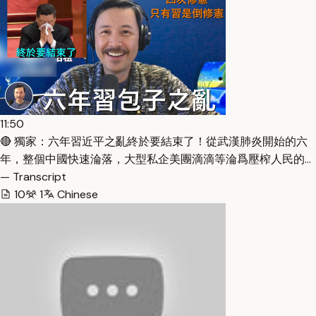
11:50
🔴 獨家：六年習近平之亂終於要結束了！從武漢肺炎開始的六
年，整個中國快速淪落，大型私企美團滴滴等淪爲壓榨人民的…
— Transcript
10
1
Chinese