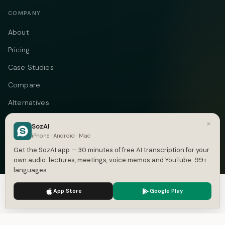
COMPANY
About
Pricing
Case Studies
Compare
Alternatives
Contact
×
SozAI
iPhone · Android · Mac
Blog
Get the SozAI app — 30 minutes of free AI transcription for your
Privacy
own audio: lectures, meetings, voice memos and YouTube. 99+
languages.
Terms
We use cookies to enhance your experience.
Privacy Policy
App Store
Google Play
Accept
Settings
Telegram
Instagram
© 2026 Vastflow. All rights reserved.