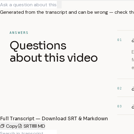
Generated from the transcript and can be wrong — check th
ANSWERS
¿
01
Questions
E
about this video
f
e
¿
02
¿
03
Full Transcript — Download SRT & Markdown
Copy
SRT
MD