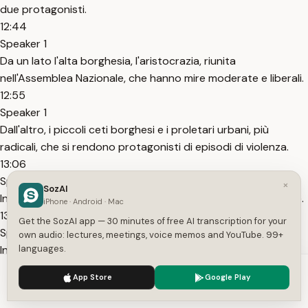
due protagonisti.
12:44
Speaker 1
Da un lato l'alta borghesia, l'aristocrazia, riunita
nell'Assemblea Nazionale, che hanno mire moderate e liberali.
12:55
Speaker 1
Dall'altro, i piccoli ceti borghesi e i proletari urbani, più
radicali, che si rendono protagonisti di episodi di violenza.
13:06
Speaker 1
×
SozAI
In questa prima fase, queste due gambe camminano insieme.
iPhone · Android · Mac
13:10
Get the SozAI app — 30 minutes of free AI transcription for your
Speaker 1
own audio: lectures, meetings, voice memos and YouTube. 99+
Infatti, l'insurrezione del 14 luglio salva la stessa Assemblea
languages.
Nazionale.
We use cookies to enhance your experience.
Privacy Policy
App Store
Google Play
13:15
Accept
Settings
Speaker 1