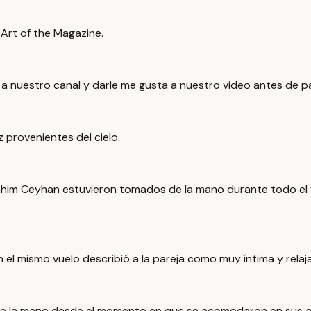
 Art of the Magazine.
e a nuestro canal y darle me gusta a nuestro video antes de p
 provenientes del cielo.
l Ibrahim Ceyhan estuvieron tomados de la mano durante todo e
 el mismo vuelo describió a la pareja como muy íntima y relaj
de la mano desde el momento en que se acomodaron en sus as