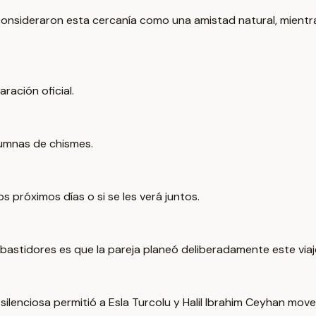
s consideraron esta cercanía como una amistad natural, mient
ración oficial.
lumnas de chismes.
s próximos días o si se les verá juntos.
re bastidores es que la pareja planeó deliberadamente este vi
silenciosa permitió a Esla Turcolu y Halil Ibrahim Ceyhan move