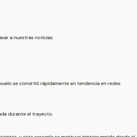
asar a nuestras noticias.
l vuelo se convirtió rápidamente en tendencia en redes
ada durante el trayecto.
ientos, y esta cercanía se mantuvo ininterrumpida desde el