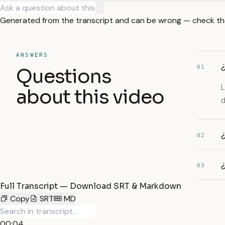
Generated from the transcript and can be wrong — check th
ANSWERS
01
Questions
L
about this video
d
¿
02
¿
03
Full Transcript — Download SRT & Markdown
Copy
SRT
MD
00:04