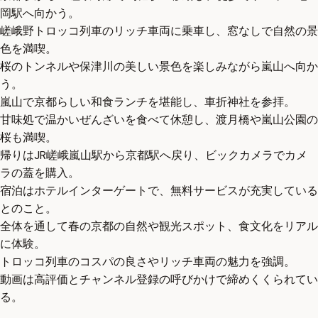
岡駅へ向かう。
嵯峨野トロッコ列車のリッチ車両に乗車し、窓なしで自然の景
色を満喫。
桜のトンネルや保津川の美しい景色を楽しみながら嵐山へ向か
う。
嵐山で京都らしい和食ランチを堪能し、車折神社を参拝。
甘味処で温かいぜんざいを食べて休憩し、渡月橋や嵐山公園の
桜も満喫。
帰りはJR嵯峨嵐山駅から京都駅へ戻り、ビックカメラでカメ
ラの蓋を購入。
宿泊はホテルインターゲートで、無料サービスが充実している
とのこと。
全体を通して春の京都の自然や観光スポット、食文化をリアル
に体験。
トロッコ列車のコスパの良さやリッチ車両の魅力を強調。
動画は高評価とチャンネル登録の呼びかけで締めくくられてい
る。