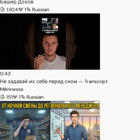
Башир Дохов
1,924
1
Russian
0:43
Не задавай их себе перед сном — Transcript
Mikhnesss
151
1
Russian