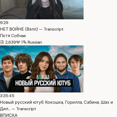
9:29
НЕТ ВОЙНЕ (Вэлл) — Transcript
Пєтя Coбчaк
2,639
1
Russian
3:35:45
Новый русский ютуб: Кокошка, Горилла, Сабина, Шах и
Дил… — Transcript
ВПИСКА