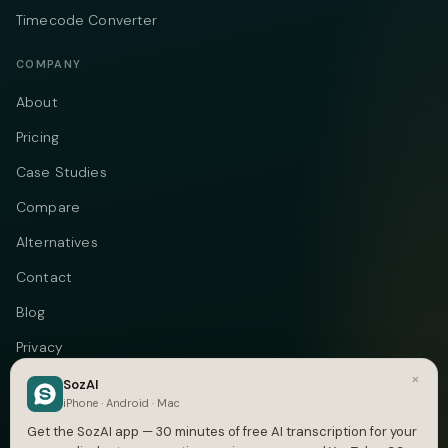
Timecode Converter
COMPANY
About
Pricing
Case Studies
Compare
Alternatives
Contact
Blog
Privacy
×
Terms
SozAI
iPhone · Android · Mac
DMCA
Get the SozAI app — 30 minutes of free AI transcription for your