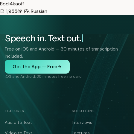
Bodi4kaoff
1,955
1
Russian
Speech in. Text out.
Free on iOS and Android — 30 minutes of transcription
included.
Get the App — Free
iOS and Android. 30 minutes free, no card.
FEATURES
SOLUTIONS
Audio to Text
Interviews
Video to Text
Lectures