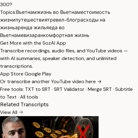
300?
Topics:
Вьетнам
жизнь во Вьетнаме
стоимость
жизни
путешествия
тревел-блог
расходы на
жизнь
аренда жилья
еда во
Вьетнаме
визаран
комфортная жизнь
Get More with the SozAI App
Transcribe recordings, audio files, and YouTube videos —
with AI summaries, speaker detection, and unlimited
transcriptions.
App Store
Google Play
Or transcribe another YouTube video here →
Free tools:
TXT to SRT
·
SRT Validator
·
Merge SRT
·
Subtitle
to Text
·
All tools
Related Transcripts
View All