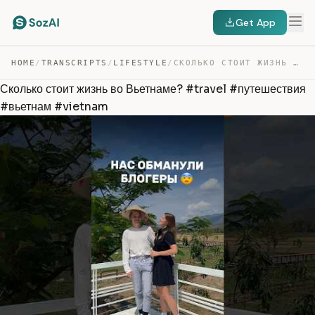
Get App
HOME
/
TRANSCRIPTS
/
LIFESTYLE
/
СКОЛЬКО СТОИТ ЖИЗНЬ ВО ВЬЕТНАМЕ? #TRAVEL #ПУТЕШЕСТВИЯ #… — TRANSCRIPT
Сколько стоит жизнь во Вьетнаме? #travel #путешествия
#вьетнам #vietnam