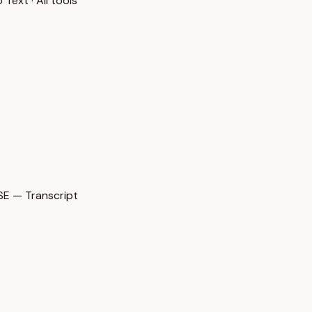
o Text
·
All tools
E — Transcript