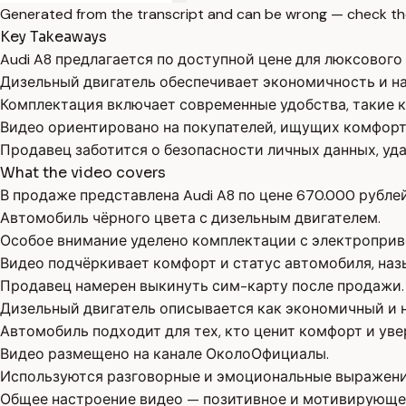
Generated from the transcript and can be wrong — check th
Key Takeaways
Audi A8 предлагается по доступной цене для люксового
Дизельный двигатель обеспечивает экономичность и н
Комплектация включает современные удобства, такие к
Видео ориентировано на покупателей, ищущих комфорт 
Продавец заботится о безопасности личных данных, уда
What the video covers
В продаже представлена Audi A8 по цене 670.000 рублей
Автомобиль чёрного цвета с дизельным двигателем.
Особое внимание уделено комплектации с электроприв
Видео подчёркивает комфорт и статус автомобиля, наз
Продавец намерен выкинуть сим-карту после продажи.
Дизельный двигатель описывается как экономичный и 
Автомобиль подходит для тех, кто ценит комфорт и уве
Видео размещено на канале ОколоОфициалы.
Используются разговорные и эмоциональные выражени
Общее настроение видео — позитивное и мотивирующее