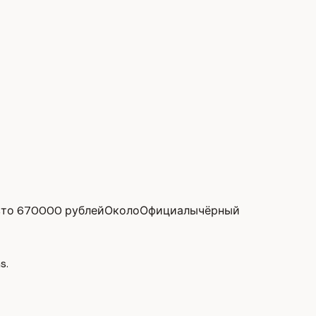
вто 670000 рублей
ОколоОфициалы
чёрный
s.