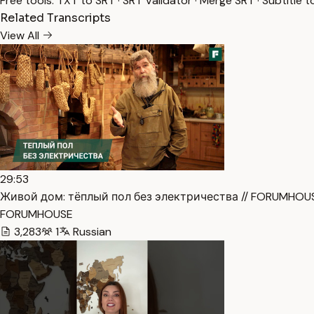
Free tools:
TXT to SRT
·
SRT Validator
·
Merge SRT
·
Subtitle t
Related Transcripts
View All
29:53
Живой дом: тёплый пол без электричества // FORUMHOUS
FORUMHOUSE
3,283
1
Russian