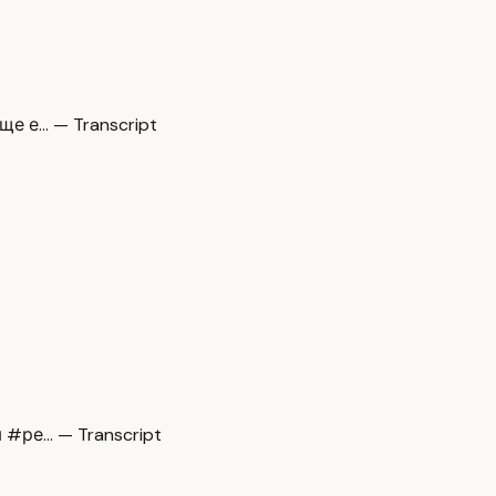
е е… — Transcript
#ре… — Transcript