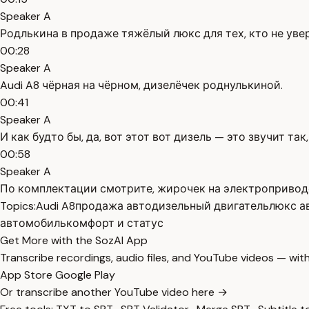
Speaker A
Родлькина в продаже тяжёлый люкс для тех, кто не увер
00:28
Speaker A
Audi A8 чёрная на чёрном, дизелёчек роднулькиной.
00:41
Speaker A
И как будто бы, да, вот этот вот дизель — это звучит так
00:58
Speaker A
По комплектации смотрите, жирочек на электроприводе
Topics:
Audi A8
продажа авто
дизельный двигатель
люкс а
автомобиль
комфорт и статус
Get More with the SozAI App
Transcribe recordings, audio files, and YouTube videos — with
App Store
Google Play
Or transcribe another YouTube video here →