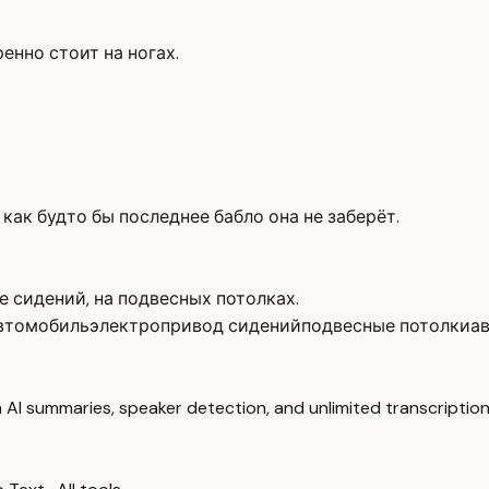
енно стоит на ногах.
, как будто бы последнее бабло она не заберёт.
 сидений, на подвесных потолках.
втомобиль
электропривод сидений
подвесные потолки
а
 AI summaries, speaker detection, and unlimited transcription