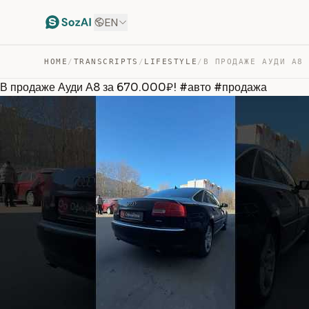
EN
HOME
/
TRANSCRIPTS
/
LIFESTYLE
/
В продаже Ауди А8 за 670.000₽! #авто #продажа