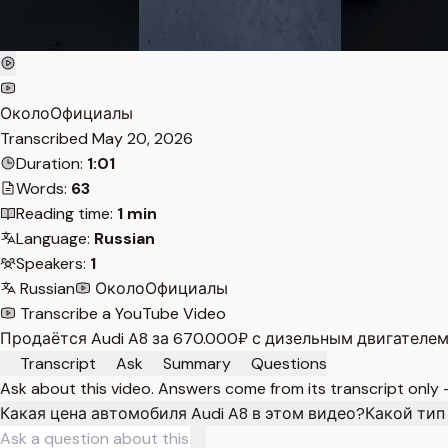
ОколоОфициалы
Transcribed
May 20, 2026
Duration:
1:01
Words:
63
Reading time:
1 min
Language:
Russian
Speakers:
1
Russian
ОколоОфициалы
Transcribe a YouTube Video
Продаётся Audi A8 за 670.000₽ с дизельным двигателе
Transcript
Ask
Summary
Questions
Ask about this video. Answers come from its transcript only
Какая цена автомобиля Audi A8 в этом видео?
Какой тип