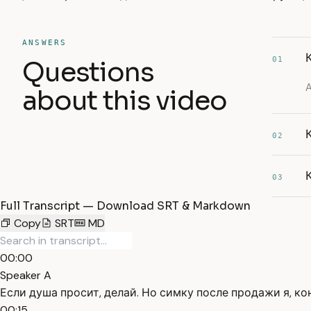
ANSWERS
01
Questions
А
about this video
02
03
Full Transcript — Download SRT & Markdown
Copy
SRT
MD
00:00
Speaker A
Если душа просит, делай. Но симку после продажи я, ко
00:15