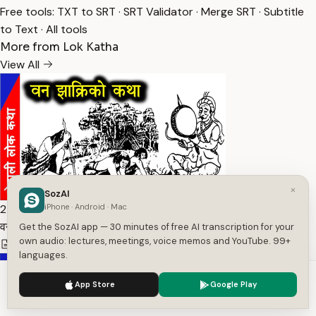
Free tools:
TXT to SRT
·
SRT Validator
·
Merge SRT
·
Subtitle
to Text
·
All tools
More from Lok Katha
View All
×
SozAI
27:24
iPhone · Android · Mac
वन झाक्रीको कथा | Nepali Lok Katha — Transcript
Get the SozAI app — 30 minutes of free AI transcription for your
own audio: lectures, meetings, voice memos and YouTube. 99+
2,023
1
Ne
languages.
We use cookies to enhance your experience.
Privacy Policy
App Store
Google Play
Accept
Settings