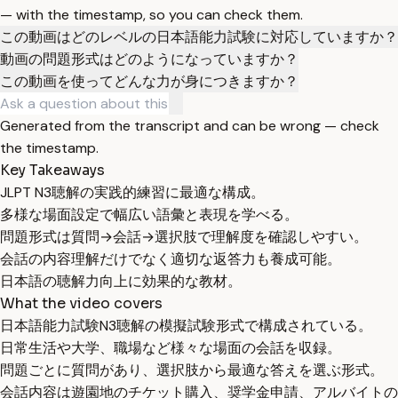
— with the timestamp, so you can check them.
この動画はどのレベルの日本語能力試験に対応していますか？
動画の問題形式はどのようになっていますか？
この動画を使ってどんな力が身につきますか？
Generated from the transcript and can be wrong — check
the timestamp.
Key Takeaways
JLPT N3聴解の実践的練習に最適な構成。
多様な場面設定で幅広い語彙と表現を学べる。
問題形式は質問→会話→選択肢で理解度を確認しやすい。
会話の内容理解だけでなく適切な返答力も養成可能。
日本語の聴解力向上に効果的な教材。
What the video covers
日本語能力試験N3聴解の模擬試験形式で構成されている。
日常生活や大学、職場など様々な場面の会話を収録。
問題ごとに質問があり、選択肢から最適な答えを選ぶ形式。
会話内容は遊園地のチケット購入、奨学金申請、アルバイトの