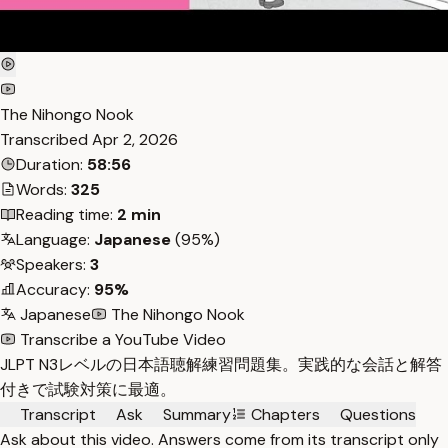
The Nihongo Nook
Transcribed
Apr 2, 2026
Duration:
58:56
Words:
325
Reading time:
2 min
Language:
Japanese
(95%)
Speakers:
3
Accuracy:
95%
Japanese
The Nihongo Nook
Transcribe a YouTube Video
JLPT N3レベルの日本語聴解練習問題集。実践的な会話と解答
付きで試験対策に最適。
Transcript
Ask
Summary
Chapters
Questions
Ask about this video. Answers come from its transcript only