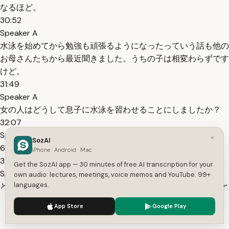
なるほど。
30:52
Speaker A
水泳を始めてから勉強も頑張るようになったっていう話も他の
お母さんたちから最近聞きました。うちの子は相変わらずです
けど。
31:49
Speaker A
女の人はどうして息子に水泳を習わせることにしましたか？
32:07
Speaker A
×
SozAI
6番 日本語学校の先生が話しています。
iPhone · Android · Mac
32:13
Get the SozAI app — 30 minutes of free AI transcription for your
Speaker A
own audio: lectures, meetings, voice memos and YouTube. 99+
languages.
どのグループもインタビューで必ず聞かなければならないこと
は何ですか？
We use cookies to enhance your experience.
Privacy Policy
App Store
Google Play
33:23
Accept
Settings
Speaker B