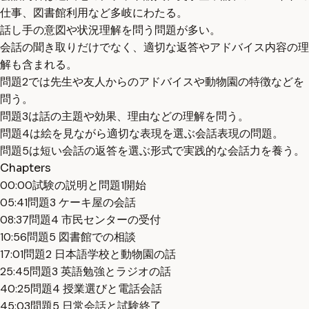
仕事、図書館利用など多岐にわたる。
話し手の意図や状況理解を問う問題が多い。
会話の聞き取りだけでなく、適切な返答やアドバイス内容の理
解も含まれる。
問題2では先生や友人からのアドバイスや動物園の特徴などを
問う。
問題3は話の主題や効果、理由などの理解を問う。
問題4は絵を見ながら適切な表現を選ぶ会話表現の問題。
問題5は短い会話の返答を選ぶ形式で実践的な会話力を養う。
Chapters
00:00
試験の説明と問題1開始
05:41
問題3 ケーキ屋の会話
08:37
問題4 市民センターの受付
10:56
問題5 図書館での相談
17:01
問題2 日本語学校と動物園の話
25:45
問題3 英語勉強とラジオの話
40:25
問題4 授業選びと電話会話
45:03
問題5 日常会話と試験終了