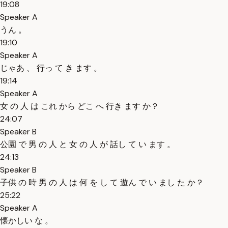
19:08
Speaker A
うん 。
19:10
Speaker A
じゃあ 、 行っ て き ます 。
19:14
Speaker A
女 の 人 は これ から どこ へ 行き ます か ?
24:07
Speaker B
公園 で 男 の 人 と 女 の 人 が 話し て い ます 。
24:13
Speaker B
子供 の 時 男 の 人 は 何 を し て 遊ん で い まし た か ?
25:22
Speaker A
懐かしい な 。