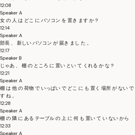
12:08
Speaker A
女 の 人 は どこ に パソコン を 置き ます か ?
12:14
Speaker A
部長 、 新しい パソコン が 届き まし た 。
12:17
Speaker B
じゃあ 、 棚 の ところ に 置い とい て くれる か な ?
12:21
Speaker A
棚 は 他 の 荷物 で いっぱい で どこ に も 置く 場所 が ない で
す ね 。
12:28
Speaker A
棚 の 隣 に ある テーブル の 上 に 何 も 置い て い ない から
12:33
Speaker A