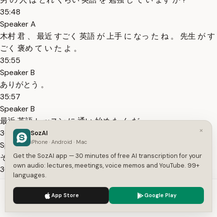
35:48
Speaker A
木村 君 、 最近 すごく 英語 が 上手 に なっ た ね 。 先生 が す
ごく 褒め て い た よ 。
35:55
Speaker B
ありがとう 。
35:57
Speaker B
最近 英語 レッスン に 通い 始め た ん だ 。
×
36:01
SozAI
iPhone · Android · Mac
Speaker A
Get the SozAI app — 30 minutes of free AI transcription for your
そう な ん だ 。
own audio: lectures, meetings, voice memos and YouTube. 99+
36:03
languages.
Speaker A
We use cookies to enhance your experience.
Privacy Policy
毎日 ?
App Store
Google Play
Accept
Settings
36:04