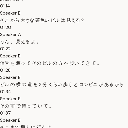
01:14
Speaker B
そこ から 大きな 茶色い ビル は 見える ?
01:20
Speaker A
うん 、 見える よ 。
01:22
Speaker B
信号 を 渡っ て その ビル の 方 へ 歩い て き て 。
01:28
Speaker B
ビル の 横 の 道 を 2 分 くらい 歩く と コンビニ が ある から
01:34
Speaker B
その 前 で 待っ て い て 。
01:37
Speaker B
そこ まで 迎え に 行く よ 。