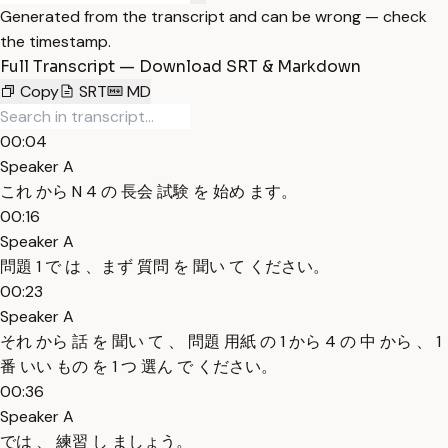
Generated from the transcript and can be wrong — check
the timestamp.
Full Transcript — Download SRT & Markdown
Copy
SRT
MD
00:04
Speaker A
これ から N 4 の 長会 試験 を 始め ます。
00:16
Speaker A
問題 1 で は 、まず 質問 を 聞い て ください。
00:23
Speaker A
それ から 話 を 聞い て 、 問題 用紙 の 1 から 4 の 中 から 、 1
番 いい もの を 1 つ 選ん で ください。
00:36
Speaker A
では 、 練習 し ましょう。