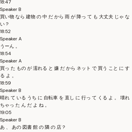
18:47
Speaker B
買い物 なら 建物 の 中 だ から 雨 が 降っ て も 大丈夫 じゃ な
い ?
18:52
Speaker A
うーん 。
18:54
Speaker A
買っ た もの が 濡れる と 嫌 だ から ネット で 買う こと に す
る よ 。
18:59
Speaker B
晴れ て いる うち に 自転車 を 直し に 行っ て くる よ 。 壊れ
ちゃっ た ん だ よ ね 。
19:05
Speaker B
あ 、 あの 図書 館 の 隣 の 店 ?