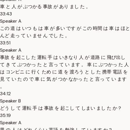
車 と 人 が ぶつかる 事故 が あり まし た 。
33:43
Speaker A
この 道 は いつ も は 車 が 多い です が この 時間 は 車 は ほと
んど 走っ て い ませ ん でし た 。
33:51
Speaker A
事故 を 起こし た 運転 手 は いきなり 人 が 道路 に 飛び出し
て き て ぶつかっ た と 言っ て い ます 。 車 に ぶつかっ た 人
は コンビニ に 行く ため に 道 を 渡ろう と し た 携帯 電話 を
見 て い た の で 車 に 気 が つか なかっ た と 言っ て い ます
。
34:12
Speaker B
どう し て 運転 手 は 事故 を 起こし て しまい まし た か ?
35:19
Speaker A
男 の 人 は どれ くらい 英語 を 勉強 し て い ます か ?