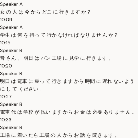
Speaker A
女 の 人 は 今 から どこ に 行き ます か ?
10:09
Speaker A
学生 は 何 を 持っ て 行か なけれ ば なり ませ ん か ?
10:15
Speaker B
皆 さん 、 明日 は パン 工場 に 見学 に 行き ます 。
10:20
Speaker B
明日 は 電車 に 乗っ て 行き ます から 時間 に 遅れ ない よう
に し て ください 。
10:27
Speaker B
電車 代 は 学校 が 払い ます から お 金 は 必要 あり ませ ん 。
10:33
Speaker B
工場 に 着い たら 工場 の 人 から お 話 を 聞き ます 。