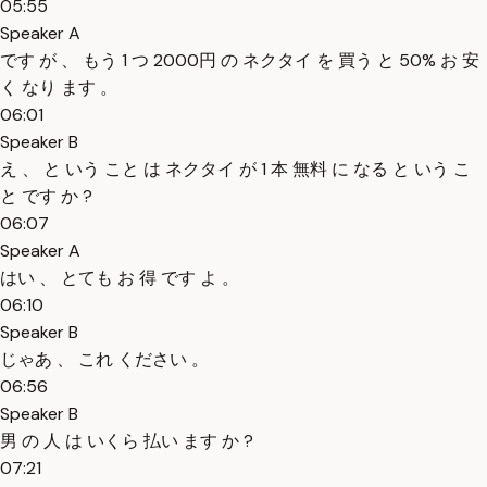
05:55
Speaker A
です が 、 もう 1 つ 2000円 の ネクタイ を 買う と 50% お 安
く なり ます 。
06:01
Speaker B
え 、 と いう こと は ネクタイ が 1 本 無料 に なる と いう こ
と です か ?
06:07
Speaker A
はい 、 とても お 得 です よ 。
06:10
Speaker B
じゃあ 、 これ ください 。
06:56
Speaker B
男 の 人 は いくら 払い ます か ?
07:21