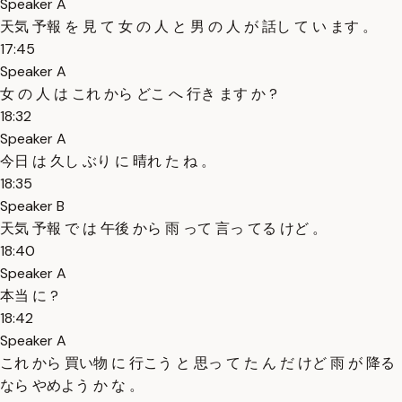
Speaker A
天気 予報 を 見 て 女 の 人 と 男 の 人 が 話し て い ます 。
17:45
Speaker A
女 の 人 は これ から どこ へ 行き ます か ?
18:32
Speaker A
今日 は 久し ぶり に 晴れ た ね 。
18:35
Speaker B
天気 予報 で は 午後 から 雨 って 言っ てる けど 。
18:40
Speaker A
本当 に ?
18:42
Speaker A
これ から 買い物 に 行こう と 思っ て た ん だ けど 雨 が 降る
なら やめよう か な 。