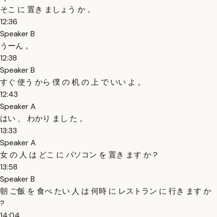
そこ に 置き ましょう か 。
12:36
Speaker B
うーん 。
12:38
Speaker B
すぐ 使う から 僕 の 机 の 上 で いい よ 。
12:43
Speaker A
はい 、 わかり まし た 。
13:33
Speaker A
女 の 人 は どこ に パソコン を 置き ます か ?
13:58
Speaker B
朝 ご飯 を 食べ たい 人 は 何時 に レストラン に 行き ます か
?
14:04