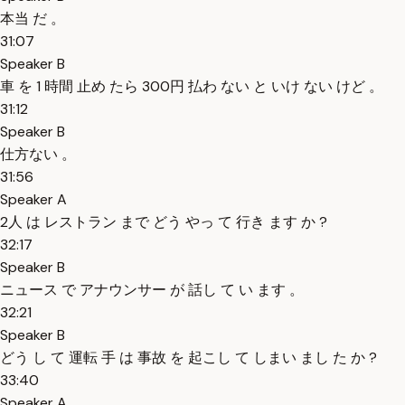
本当 だ 。
31:07
Speaker B
車 を 1 時間 止め たら 300円 払わ ない と いけ ない けど 。
31:12
Speaker B
仕方ない 。
31:56
Speaker A
2人 は レストラン まで どう やっ て 行き ます か ?
32:17
Speaker B
ニュース で アナウンサー が 話し て い ます 。
32:21
Speaker B
どう し て 運転 手 は 事故 を 起こし て しまい まし た か ?
33:40
Speaker A