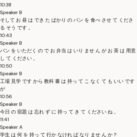
10:38
Speaker B
そして お 昼 は でき た ばかり の パン を 食べ させ て くださ
る そう です 。
10:43
Speaker B
パン を いただく の で お 弁当 は いり ませ ん が お 茶 は 用意
し て ください 。
10:50
Speaker B
工場 見学 です から 教科 書 は 持っ て こ なく て も いい です
が
10:56
Speaker B
今日 の 宿題 は 忘れ ず に 持っ て き て ください ね 。
11:41
Speaker A
学生 は 何 を 持っ て 行か なけれ ば なり ませ ん か ?