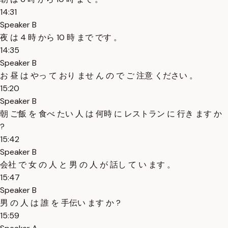
14:31
Speaker B
夜 は 4 時 から 10 時 まで です 。
14:35
Speaker B
お 昼 は やっ て おり ませ ん の で ご 注意 ください 。
15:20
Speaker B
朝 ご飯 を 食べ たい 人 は 何時 に レストラン に 行き ます か
?
15:42
Speaker B
会社 で 女 の 人 と 男 の 人 が 話し て い ます 。
15:47
Speaker B
男 の 人 は 誰 を 手伝い ます か ?
15:59