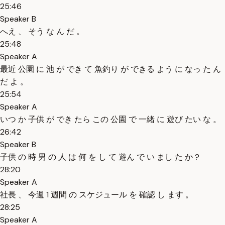
25:46
Speaker B
へえ 、 そう な ん だ 。
25:48
Speaker A
最近 公園 に 池 が でき て 魚釣り が できる よう に なっ た ん
だ よ 。
25:54
Speaker A
いつ か 子供 が でき たら この 公園 で 一緒 に 遊び たい な 。
26:42
Speaker B
子供 の 時 男 の 人 は 何 を し て 遊ん で い まし た か ?
28:20
Speaker A
社長 、 今週 1 週間 の スケジュール を 確認 し ます 。
28:25
Speaker A