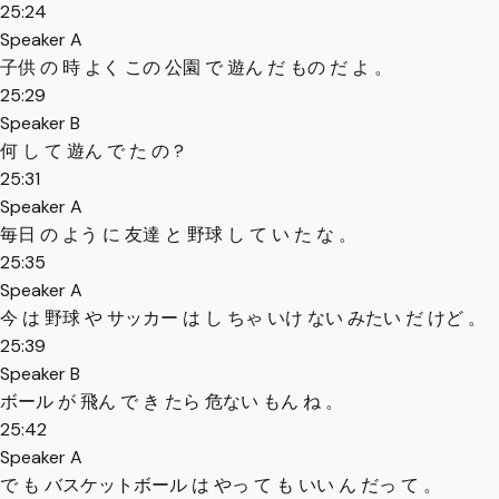
25:24
Speaker A
子供 の 時 よく この 公園 で 遊ん だ もの だ よ 。
25:29
Speaker B
何 し て 遊ん で た の ?
25:31
Speaker A
毎日 の よう に 友達 と 野球 し て い た な 。
25:35
Speaker A
今 は 野球 や サッカー は し ちゃ いけ ない みたい だ けど 。
25:39
Speaker B
ボール が 飛ん で き たら 危ない もん ね 。
25:42
Speaker A
で も バスケットボール は やっ て も いい ん だっ て 。