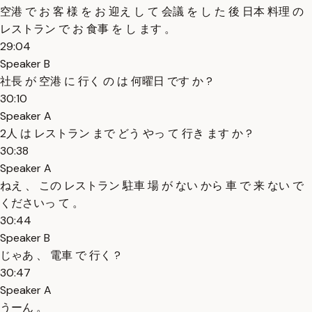
空港 で お 客 様 を お 迎え し て 会議 を し た 後 日本 料理 の
レストラン で お 食事 を し ます 。
29:04
Speaker B
社長 が 空港 に 行く の は 何曜日 です か ?
30:10
Speaker A
2人 は レストラン まで どう やっ て 行き ます か ?
30:38
Speaker A
ねえ 、 この レストラン 駐車 場 が ない から 車 で 来 ない で
くださいっ て 。
30:44
Speaker B
じゃあ 、 電車 で 行く ?
30:47
Speaker A
うーん 。