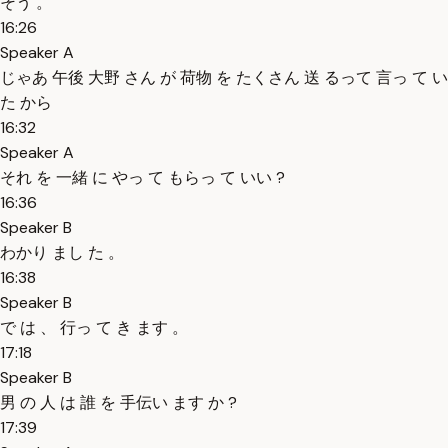
そう 。
16:26
Speaker A
じゃあ 午後 大野 さん が 荷物 を たくさん 送 るって 言っ て い
た から
16:32
Speaker A
それ を 一緒 に やっ て もらっ て いい ?
16:36
Speaker B
わかり まし た 。
16:38
Speaker B
で は 、 行っ て き ます 。
17:18
Speaker B
男 の 人 は 誰 を 手伝い ます か ?
17:39