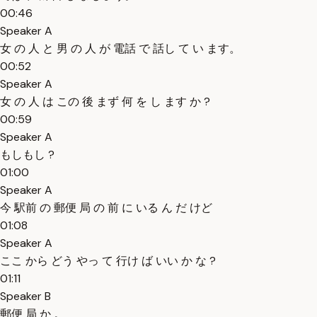
00:46
Speaker A
女 の 人 と 男 の 人 が 電話 で 話し て い ます。
00:52
Speaker A
女 の 人 は この 後 まず 何 を し ます か ?
00:59
Speaker A
もしもし ?
01:00
Speaker A
今 駅前 の 郵便 局 の 前 に いる ん だ けど
01:08
Speaker A
ここ から どう やっ て 行け ば いい か な ?
01:11
Speaker B
郵便 局 か 。