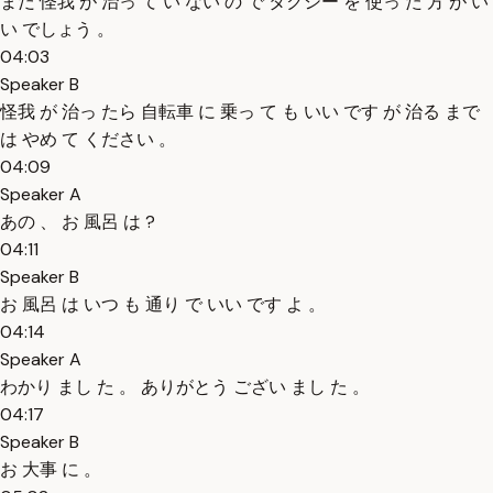
まだ 怪我 が 治っ て い ない の で タクシー を 使っ た 方 が い
い でしょう 。
04:03
Speaker B
怪我 が 治っ たら 自転車 に 乗っ て も いい です が 治る まで
は やめ て ください 。
04:09
Speaker A
あの 、 お 風呂 は ?
04:11
Speaker B
お 風呂 は いつ も 通り で いい です よ 。
04:14
Speaker A
わかり まし た 。 ありがとう ござい まし た 。
04:17
Speaker B
お 大事 に 。