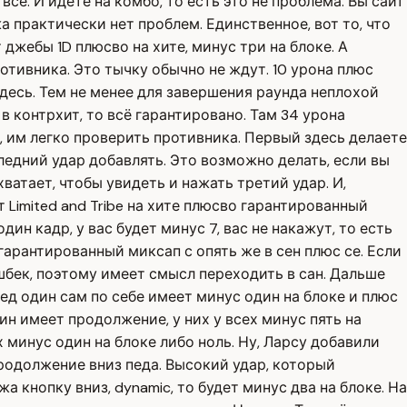
всё. И идёте на комбо, то есть это не проблема. Вы сайт
жа практически нет проблем. Единственное, вот то, что
джебы 1D плюсво на хите, минус три на блоке. А
отивника. Это тычку обычно не ждут. 10 урона плюс
 здесь. Тем не менее для завершения раунда неплохой
 в контрхит, то всё гарантировано. Там 34 урона
е, им легко проверить противника. Первый здесь делаете
оследний удар добавлять. Это возможно делать, если вы
ватает, чтобы увидеть и нажать третий удар. И,
т Limited and Tribe на хите плюсво гарантированный
один кадр, у вас будет минус 7, вас не накажут, то есть
т гарантированный миксап с опять же в сен плюс се. Если
ушбек, поэтому имеет смысл переходить в сан. Дальше
пед один сам по себе имеет минус один на блоке и плюс
ин имеет продолжение, у них у всех минус пять на
х минус один на блоке либо ноль. Ну, Ларсу добавили
Продолжение вниз педа. Высокий удар, который
а кнопку вниз, dynamic, то будет минус два на блоке. На