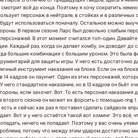
не смотрит всё до конца. Поэтому я хочу сократить немно
льзует персонаж в нейтрале, в стойках и в различных 
будут использоваться поначалу. Остальное можно выучи
стороны. В первом сезоне Ларс был довольно слабым пер
х персонажей. В этот момент считался топ-один. Давайт
ии. Каждый раз, когда он делает комбу, он доводит до с
гда большие комбинации с большим уроном. Это была фишк
рументарий для защиты игры. У него есть достаточно д
ичный инструмент наказания на блоке. Если он на блоке н
 в 14 кадров он лаунчит. Один из этих персонажей, котор
 У него стандартное наказание, но в 13 кадров он бьёт о
оны, если захочет. Вот. То есть персонал наказания до
а второго сезона он может их форсить с помощью ring 1.
есть и сейчас как раз я поставил сделать сайдволк впра
дает. Вот и у него остаётся такой вот хоминг. Это всё, 
падать, ничего не попадает. Поэтому у вас очень уязвим 
 проблема, потому что между этим ударом достаточно мн