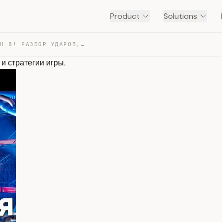
Product
Solutions
ГАЙД НА ЛАРСА В ТЕККЕН 8! РАЗБОР УДАРОВ, СЕРИЙ, КОМБО И… — TRANSCRIPT
и стратегии игры.