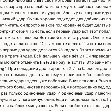
хопки либо launchers свот, который там есть, да? Вот и 
азать варс про его слабости, потому что сейчас персона
ам. Начнём с высоких ударов. Здесь у нас первые идут 
 низкий удар. Очень хорошо подходит для добивания пр
удет читать, он просто низкое полирование будет делать
онтрхит серия. То есть, если первый удар вот этот попал
дет вместе с плечом. Вот такой вот инструмент. Опять ж
не подставляться на -12, вы можете делать 1:1 и потом п
о первые два удара делаются 28 кадров. Этого времени х
 в третий удар. Всё, дальше у нас идёт 2:1. Он переводи
вы можете отменить limited в крауче, встать. Это займёт 
ng 1. При попадании даёт гарант сн 2. И на блоке он даё
о его нет смысла делать, потому что слишком большой п
редние удары здесь уже побольше. Вниз пед один. Вниз 
лютного большинства персонажей, у которых вниз пед од
ак раз только одиночный удар. И одиночный удар у многи
олучается у него минус один. Ещё и продолжение есть. 
те и на блоке минус шесть. Если перейдёте отсюда, держ