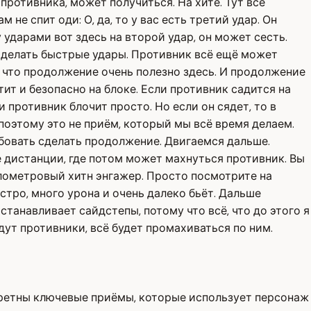
 противника, может получиться. На хите. Тут всё
 не спит оди: О, да, то у вас есть третий удар. Он
 ударами вот здесь на второй удар, он может сесть.
но делать быстрые удары. Противник всё ещё может
Так что продолжение очень полезно здесь. И продолжение
тит и безопасно на блоке. Если противник садится на
и противник блочит просто. Но если он сядет, то в
 поэтому это не приём, который мы всё время делаем.
обовать сделать продолжение. Двигаемся дальше.
 дистанции, где потом может махнуться противник. Вы
километровый хитн энгажер. Просто посмотрите на
ыстро, много урона и очень далеко бьёт. Дальше
станавливает сайдстепы, потому что всё, что до этого я
идут противники, всё будет промахиваться по ним.
онкретны ключевые приёмы, которые использует персонаж