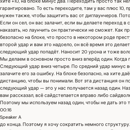
хите +10, на блоке минус два. Переходить просто так не
гарантировано. То есть переходите, там у вас плюс 10, п
нужен также, чтобы защитить вас от диглаунчеров. Пото
Если он сел, он вас залачит, если вы делаете переход 
наказать, но лаунчить он практически не сможет. Как п
безопасно на блоке, что просто в некотором роде прест
второй удар и вам это надоело, он всё время это делает,
следующий удар попадёт. Наносит 20 урона и тоже волсп
Мы делаем в основном просто вниз вперёд один. Когда
Следующий удар вниз четыре. По средний удар минус во
залачите его за ошибку. На блоке безопасно, на хите д
дистанцию, чтобы вы понимали. Вот эта дистанция он поп
следующий удар — это у нас получается назад один. Наз
вам рассказал, всё сайдстепается вправо либо сайдволка
Поэтому мы используем назад один, чтобы не дать это 
00:16
Speaker A
до конца. Поэтому я хочу сократить немного структуру