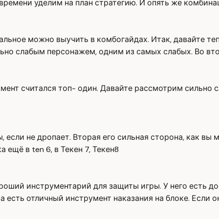
е времени уделим на план стратегию. И опять же комбин
льное можно выучить в комбогайдах. Итак, давайте тепе
ьно слабым персонажем, одним из самых слабых. Во втор
мент считался топ- один. Давайте рассмотрим сильно сл
, если не дропает. Вторая его сильная сторона, как вы 
щё в ten 6, в Текен 7, Текен8
роший инструментарий для защиты игры. У него есть до
 есть отличный инструмент наказания на блоке. Если он 