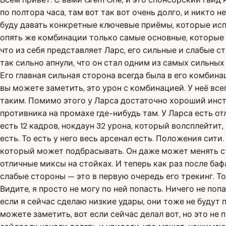
по полтора часа, там вот так вот очень долго, и никто 
буду давать конкретные ключевые приёмы, которые испо
опять же комбинации только самые основные, которые 
что из себя представляет Ларс, его сильные и слабые 
так сильно апнули, что он стал одним из самых сильны
Его главная сильная сторона всегда была в его комбинац
вы можете заметить, это урон с комбинацией. У неё все
таким. Помимо этого у Ларса достаточно хороший инст
противника на промахе где-нибудь там. У Ларса есть отл
есть 12 кадров, нокдаун 32 урона, который волсплейтит,
есть. То есть у него весь арсенал есть. Положения сити.
который может подбрасывать. Он даже может менять стор
отличные миксы на стойках. И теперь как раз после баф
слабые стороны — это в первую очередь его трекинг. То 
Видите, я просто не могу по ней попасть. Ничего не попа
если я сейчас сделаю низкие удары, они тоже не будут по
можете заметить, вот если сейчас делал вот, но это не