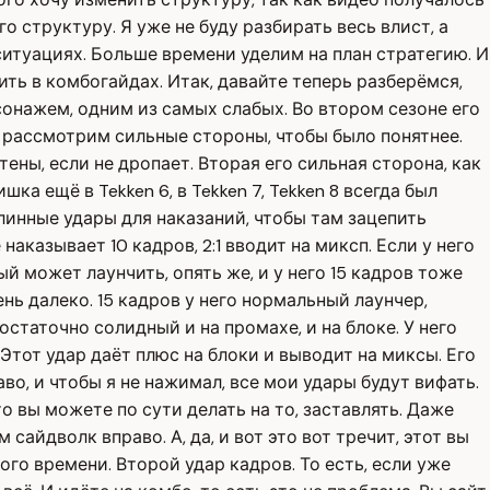
го структуру. Я уже не буду разбирать весь влист, а
ситуациях. Больше времени уделим на план стратегию. И
ть в комбогайдах. Итак, давайте теперь разберёмся,
сонажем, одним из самых слабых. Во втором сезоне его
е рассмотрим сильные стороны, чтобы было понятнее.
тены, если не дропает. Вторая его сильная сторона, как
а ещё в Tekken 6, в Tekken 7, Tekken 8 всегда был
линные удары для наказаний, чтобы там зацепить
аказывает 10 кадров, 2:1 вводит на миксп. Если у него
ый может лаунчить, опять же, и у него 15 кадров тоже
чень далеко. 15 кадров у него нормальный лаунчер,
статочно солидный и на промахе, и на блоке. У него
 Этот удар даёт плюс на блоки и выводит на миксы. Его
во, и чтобы я не нажимал, все мои удары будут вифать.
что вы можете по сути делать на то, заставлять. Даже
сайдволк вправо. А, да, и вот это вот тречит, этот вы
ого времени. Второй удар кадров. То есть, если уже