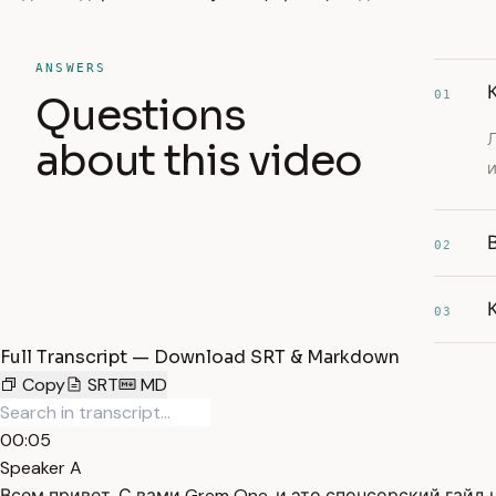
ANSWERS
01
Questions
about this video
02
03
Full Transcript — Download SRT & Markdown
Copy
SRT
MD
00:05
Speaker A
Всем привет. С вами Grem One, и это спонсорский гайд 