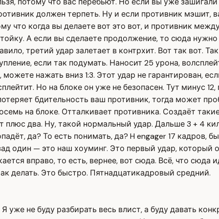
льзя, потому что вас перебьют. Но если вы уже зашигали
ротивник должен терпеть. Ну и если противник мэшит, вам
му что когда вы делаете вот это вот, и противник между
в стойку. А если вы сделаете продолжение, то сюда нуж
равило, третий удар залетает в контрхит. Вот так вот. 
упление, если так подумать. Наносит 25 урона, волсплей
 можете нажать вниз 1:3. Этот удар не гарантирован, есл
лейтит. Но на блоке он уже не безопасен. Тут минус 12,
 потеряет бдительность ваш противник, тогда может пр
семь на блоке. Отталкивает противника. Создаёт такие
аёт плюс два. Ну, такой нормальный удар. Дальше 3 + 4 
адёт, да? То есть понимать, да? H engager 17 кадров, б
ад один — это наш хоуминг. Это первый удар, который о
ется вправо, то есть, вернее, вот сюда. Всё, что сюда 
так делать. Это быстро. Пятнадцатикадровый средний.
. Я уже не буду разбирать весь влист, а буду давать к