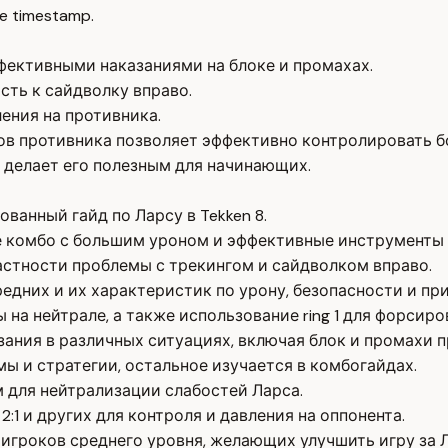
e timestamp.
ективными наказаниями на блоке и промахах.
сть к сайдволку вправо.
ления на противника.
ов противника позволяет эффективно контролировать б
о делает его полезным для начинающих.
анный гайд по Ларсу в Tekken 8.
 комбо с большим уроном и эффективные инструменты 
астности проблемы с трекингом и сайдволком вправо.
едних и их характеристик по урону, безопасности и пр
на нейтрале, а также использование ring 1 для форсиро
зания в различных ситуациях, включая блок и промахи п
ы и стратегии, остальное изучается в комбогайдах.
м для нейтрализации слабостей Ларса.
:1 и других для контроля и давления на оппонента.
гроков среднего уровня, желающих улучшить игру за Л