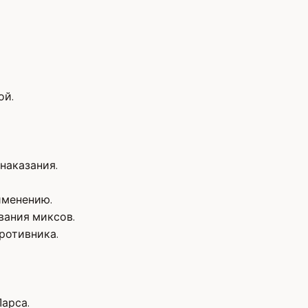
ой.
наказания.
именению.
вания миксов.
ротивника.
арса.