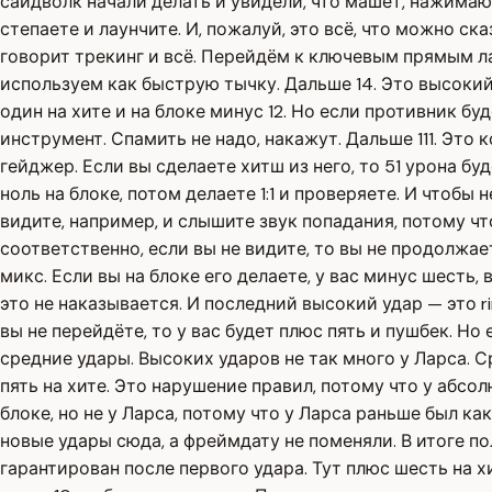
сайдволк начали делать и увидели, что машет, нажимают 
степаете и лаунчите. И, пожалуй, это всё, что можно ск
говорит трекинг и всё. Перейдём к ключевым прямым лац
используем как быструю тычку. Дальше 14. Это высокий
один на хите и на блоке минус 12. Но если противник б
инструмент. Спамить не надо, накажут. Дальше 111. Это к
гейджер. Если вы сделаете хитш из него, то 51 урона бу
ноль на блоке, потом делаете 1:1 и проверяете. И чтобы 
видите, например, и слышите звук попадания, потому чт
соответственно, если вы не видите, то вы не продолжаете
микс. Если вы на блоке его делаете, у вас минус шесть, 
это не наказывается. И последний высокий удар — это ri
вы не перейдёте, то у вас будет плюс пять и пушбек. Н
средние удары. Высоких ударов не так много у Ларса. С
пять на хите. Это нарушение правил, потому что у абсо
блоке, но не у Ларса, потому что у Ларса раньше был к
новые удары сюда, а фреймдату не поменяли. В итоге п
гарантирован после первого удара. Тут плюс шесть на хи