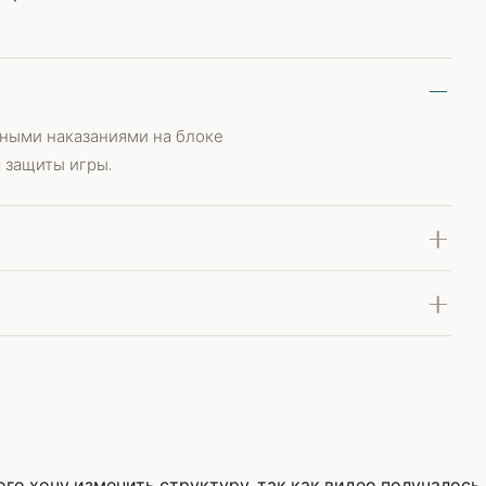
ными наказаниями на блоке
 защиты игры.
ого хочу изменить структуру, так как видео получалось