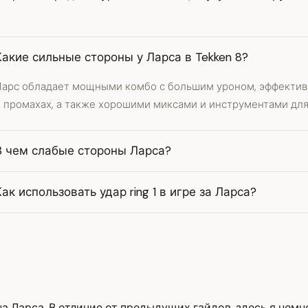
Какие сильные стороны у Ларса в Tekken 8?
Ларс обладает мощными комбо с большим уроном, эффектив
и промахах, а также хорошими миксами и инструментами для
В чем слабые стороны Ларса?
Как использовать удар ring 1 в игре за Ларса?
на Ларса. В отличие от предыдущих гайдов, здесь я немн