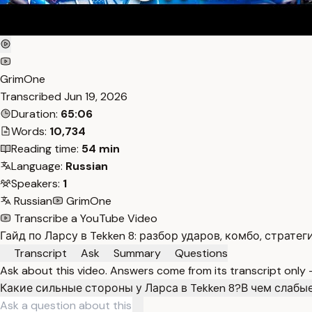
GrimOne
Transcribed
Jun 19, 2026
Duration:
65:06
Words:
10,734
Reading time:
54 min
Language:
Russian
Speakers:
1
Russian
GrimOne
Transcribe a YouTube Video
Гайд по Ларсу в Tekken 8: разбор ударов, комбо, страте
Transcript
Ask
Summary
Questions
Ask about this video. Answers come from its transcript only
Какие сильные стороны у Ларса в Tekken 8?
В чем слабы