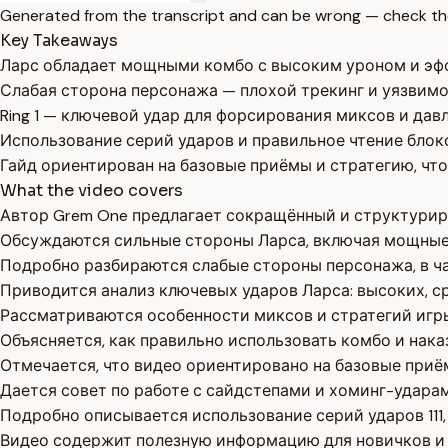
Generated from the transcript and can be wrong — check th
Key Takeaways
Ларс обладает мощными комбо с высоким уроном и эфф
Слабая сторона персонажа — плохой трекинг и уязвимо
Ring 1 — ключевой удар для форсирования миксов и дав
Использование серий ударов и правильное чтение блок
Гайд ориентирован на базовые приёмы и стратегию, чт
What the video covers
Автор Grem One предлагает сокращённый и структуриров
Обсуждаются сильные стороны Ларса, включая мощные
Подробно разбираются слабые стороны персонажа, в ч
Приводится анализ ключевых ударов Ларса: высоких, ср
Рассматриваются особенности миксов и стратегий игры 
Объясняется, как правильно использовать комбо и нака
Отмечается, что видео ориентировано на базовые приём
Дается совет по работе с сайдстепами и хоминг-удара
Подробно описывается использование серий ударов 111, 2
Видео содержит полезную информацию для новичков и и