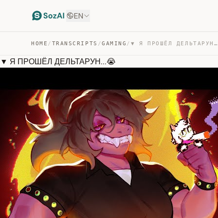
EN
HOME
/
TRANSCRIPTS
/
GAMING
/
▼ Я ПРОШЁЛ ДЕЛЬТАРУН…
▼ Я ПРОШЁЛ ДЕЛЬТАРУН...😭