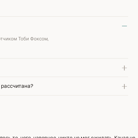
отчиком Тоби Фоксом,
 рассчитана?
сь то, чего, наверное, никто не мог ожидать. Канал не