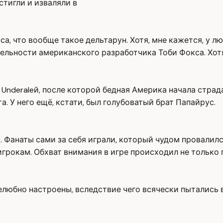
стигли и изваляли в
са, что вообще такое дельтарун. Хотя, мне кажется, у л
тельности американского разработчика Тоби Фокса. Хотя
 Underaleй, после которой бедная Америка начала страда
а. У него ещё, кстати, был голубоватый брат Папайрус.
Фанаты сами за себя играли, который чудом провалился 
грокам. Обхват внимания в игре происходил не только г
любно настроены, вследствие чего всячески пытались в