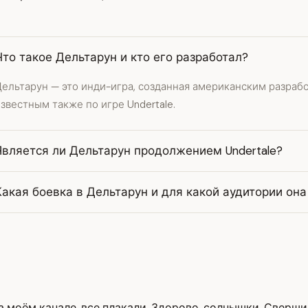
Что такое Дельтарун и кто его разработал?
Дельтарун — это инди-игра, созданная американским разраб
звестным также по игре Undertale.
Является ли Дельтарун продолжением Undertale?
Какая боевка в Дельтарун и для какой аудитории она
 моём канале, все плакали. Здорово, солнышки. Свершило