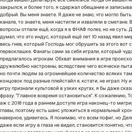
закрылся, и более того, я сдержал обещание и записыва
добрый. Вы меня знаете. Я даже не знаю, что могло быт
канале, то знаете, меня настигли и изваляли в сметане.
вопросы отпали ещё, когда я в ФНАФ полез, но не суть.
думал, что это индус, который ещё лет 10 назад явил ми
весь гнев, который Господь мог обрушить за этого вот 
первоклашке. Фанаты сами за себя играли, который чудо
предлагалось игрокам. Обхват внимания в игре происхо
дружелюбно настроены, вследствие чего всячески пытал
но почти людям за огромнейшее количество всяких там 
концовок под разные плейстайл я, кстати, не играл. Ну 
игру признали культовой в узких кругах, я бы даже ска
фразу: "Главное вовремя остановиться". К сожалению,
аж с 2018 года в раннем доступе игра наконец-то мигр
главы, поэтому есть шанс уложиться в нормальный хрон
наверное, удивитесь. Я понимаю, что всем пофиг, но Д
даже если игру в глаза не видел, становится понятно, 