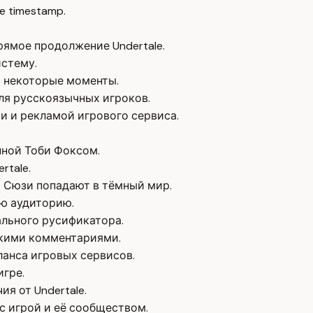
e timestamp.
рямое продолжение Undertale.
истему.
т некоторые моменты.
ля русскоязычных игроков.
 и рекламой игрового сервиса.
ной Тоби Фоксом.
rtale.
р Сюзи попадают в тёмный мир.
ую аудиторию.
ального русификатора.
кими комментариями.
ланса игровых сервисов.
гре.
я от Undertale.
с игрой и её сообществом.