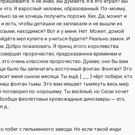
рашивайте. Я не знаю. Вы думаете, я в это играл? Вы
и что. Я взрослый человек, образованный. По-моему,
только за не хочешь получить пороже. Хех. Да, может и
о и есть, чтобы детишки не заплакали и не вышли из
озьми, находимся? Вот и у меня. Нет. Может, домой
йдёте мел купите и учиться будете? Реально замок. И
ше. Добро пожаловать. Я принц этого королевства.
и совершат пророчество, предсказанное временем и
, это очень классное пророчество. Думаю, оно бы вам
още было бы запечатать восточный фонтан. Фонтан? Это
сит меня сыном месяца. Ты ещё, [ __ ] чёрт побери, кто
ь наш фонтан тьмы. Это вам мешает тьмякуть весь мир.
, я поговорил по-хорошему. Ты весёлый, но Сюзи хочет
мо. Вообще фиолетовые кровожадные динозавры — это,
д...
ко побег с пельменного завода. Но если такой инди