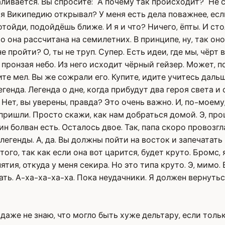
вается. Вы спросите: "А почему так происходит?" Не сп
 я Википедию открывал? У меня есть дела поважнее, есл
Э, отойди, подойдёшь ближе. И я и что? Ничего, ёпты. И с
о она рассчитана на семилетних. В принципе, ну, так он
ойти? О, ты не труп. Супер. Есть идеи, где мы, чёрт в
ронзая небо. Из него исходит чёрный гейзер. Может, по
ите мел. Вы же сожрали его. Купите, идите учитесь даль
генда. Легенда о дне, когда прибудут два героя света 
Нет, вы уверены, правда? Это очень важно. И, по-моему
 пришли. Просто скажи, как нам добраться домой. Э, пр
 болван есть. Осталось двое. Так, папа скоро провозгла
 легенды. А, да. Вы должны пойти на восток и запечатат
того, так как если она вот царится, будет круто. Бромс
нятия, откуда у меня секира. Но это типа круто. Э, ми
ь. А-ха-ха-ха-ха. Пока неудачники. Я должен вернуться 
 даже не знаю, что могло быть хуже дельтару, если толь