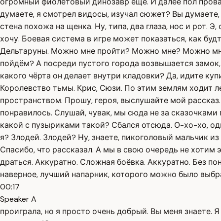
огромный фиолетовый динозавр ещё. И далее пол провали
думаете, я смотрел видосы, изучал сюжет? Вы думаете,
стена похожа на щенка. Ну, типа, два глаза, нос и рот. 
хочу. Боевая система в игре может показаться, как будт
Дельтаруны. Можно мне пройти? Можно мне? Можно мне пр
пойдём? А посреди пустого города возвышается замок, п
какого чёрта он делает внутри кладовки? Да, идите куп
Королевство тьмы. Крис, Сюзи. По этим землям ходит ле
пространством. Прошу, героя, выслушайте мой рассказ. 
понравилось. Слушай, чувак, мы сюда не за сказочками
какой с пузыриками такой? Сбался отсюда. О-хо-хо, один
я? Злодей. Злодей? Ну, знаете, пикоголовый мальчик из
Спасибо, что рассказал. А мы в свою очередь не хотим э
драться. Аккуратно. Сложная боёвка. Аккуратно. Без по
наверное, лучший напарник, которого можно было выбрат
00:17
Speaker A
проиграла, но я просто очень добрый. Вы меня знаете. Я