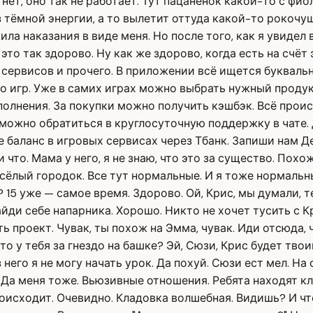
 нет, оно так не работает. Тут пацанёнок какой-то с ф
з тёмной энергии, а то вылетит оттуда какой-то рокоч
а наказания в виде меня. Но после того, как я увидел в
это так здорово. Ну как же здорово, когда есть на счёт 
 сервисов и прочего. В приложении всё ищется букваль
о игр. Уже в самих играх можно выбрать нужный продук
полнения. За покупки можно получить кэшбэк. Всё прои
можно обратиться в круглосуточную поддержку в чате. Д
баланс в игровых сервисах через Тбанк. Запиши нам Де
и что. Мама у него, я не знаю, что это за существо. Похо
сёлый городок. Все тут нормальные. И я тоже нормальный
 15 уже — самое время. Здорово. Ой, Крис, мы думали, т
айди себе напарника. Хорошо. Никто не хочет тусить с К
ать проект. Чувак, ты похож на Эмма, чувак. Иди отсюда, 
то у тебя за гнездо на башке? Эй, Сюзи, Крис будет твои
з него я не могу начать урок. Да похуй. Сюзи ест мел. На
т. Да меня тоже. Вьюзивные отношения. Ребята находят 
оисходит. Очевидно. Кладовка волшебная. Видишь? И чт