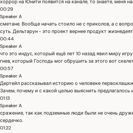
хоррор на Юнити появится на канале, то знаете, меня на
00:29
Speaker A
сметане. Вообще начать стоило не с приколов, а с вопро
суть. Дельтарун - это проект вернее продукт жизнедея
00:44
Speaker A
что это индус, который ещё лет 10 назад явил миру игру
гнев, который Господь мог обрушить за этого вот скелет
00:57
Speaker A
Дертейл рассказывал историю о человеке первоклашки. 
Зачем, почему и с какой целью выяснить предлагалось и
01:13
Speaker A
сражение, так как подземные люди были не очень друже
сердечко.
01:22