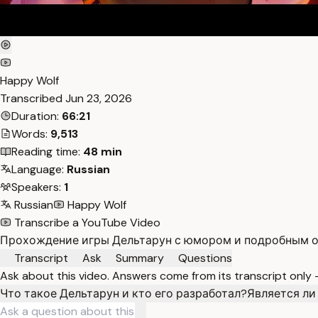
Happy Wolf
Transcribed
Jun 23, 2026
Duration:
66:21
Words:
9,513
Reading time:
48 min
Language:
Russian
Speakers:
1
Russian
Happy Wolf
Transcribe a YouTube Video
Прохождение игры Дельтарун с юмором и подробным об
Transcript
Ask
Summary
Questions
Ask about this video. Answers come from its transcript only
Что такое Дельтарун и кто его разработал?
Является ли