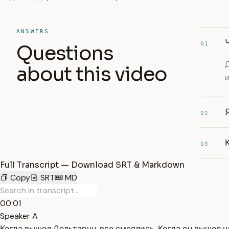
ANSWERS
01
Questions
about this video
и
02
03
Full Transcript — Download SRT & Markdown
Copy
SRT
MD
00:01
Speaker A
Когда вышел Дельтарун, все смеялись. Когда он вышел на