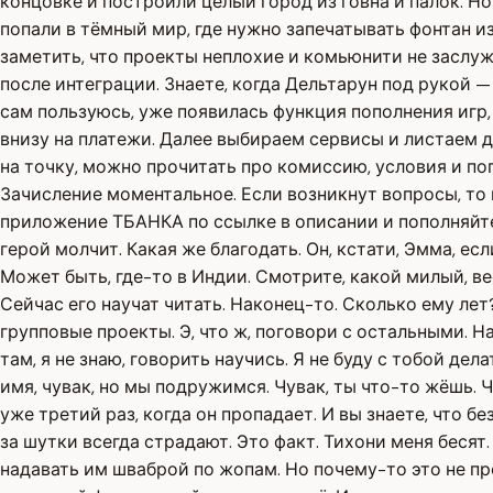
концовке и построили целый город из говна и палок. Но
попали в тёмный мир, где нужно запечатывать фонтан и
заметить, что проекты неплохие и комьюнити не заслужил
после интеграции. Знаете, когда Дельтарун под рукой — 
сам пользуюсь, уже появилась функция пополнения игр,
внизу на платежи. Далее выбираем сервисы и листаем д
на точку, можно прочитать про комиссию, условия и по
Зачисление моментальное. Если возникнут вопросы, то 
приложение ТБАНКА по ссылке в описании и пополняйте 
герой молчит. Какая же благодать. Он, кстати, Эмма, есл
Может быть, где-то в Индии. Смотрите, какой милый, ве
Сейчас его научат читать. Наконец-то. Сколько ему лет?
групповые проекты. Э, что ж, поговори с остальными. Н
там, я не знаю, говорить научись. Я не буду с тобой дел
имя, чувак, но мы подружимся. Чувак, ты что-то жёшь. Ч
уже третий раз, когда он пропадает. И вы знаете, что бе
за шутки всегда страдают. Это факт. Тихони меня беся
надавать им шваброй по жопам. Но почему-то это не пр