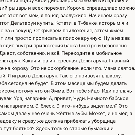
иолетовой подружкой динозавром залезли в кладовку и
ущий рыцарь и всех порежет. Короче, справедливо можно
от этот вот мем, я понял, заслужило. Начинаем сразу
этот Дельтарун купить. Кстати, в Т-банке, которым я и
но за 5 секунд. Открываем приложение, затем жмём
т или просто прописать в поиске вручную. Ну а нажав
сходит внутри приложения банка быстро и безопасно.
а вот, собственно, и всё. Переходите в мобильное
льтарун. Какая игра интересная. Дельтаруна. Главный
же на корову. Это не оскорбление, если что. Мама святое.
. Я играю в Дельтарун. Так, его привозят в школу.
ебя сегодня не будет. В этом месяце мы будем делать
рисом, потому что он Эмма. Вот тебе яйцо. Иди поплачь
чувак. Ура, напарник. А, привет, Чуди. Немного бабское
м напарником. Э, блеск. Э, кто-нибудь видел мел? Это
 самом деле у неё очень жёлтые зубы. Может, и не мел, а
кладовку и сразу же должна прибежать уборщица,
о тут бояться? Здесь только старые бумажки и