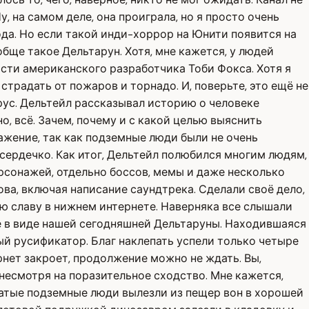
, на самом деле, она проиграла, но я просто очень
вода. Но если такой инди-хоррор на Юнити появится на
ообще такое Дельтарун. Хотя, мне кажется, у людей
ости американского разработчика Тоби Фокса. Хотя я
 страдать от пожаров и торнадо. И, поверьте, это ещё не
йрус. Дельтейл рассказывал историю о человеке
о, всё. Зачем, почему и с какой целью выяснить
ражение, так как подземные люди были не очень
сердечко. Как итог, Дельтейл полюбился многим людям,
ерсонажей, отдельно боссов, мемы и даже несколько
нова, включая написание саундтрека. Сделали своё дело,
ную славу в нижнем интернете. Наверняка все слышали
ие в виде нашей сегодняшней Дельтаруны. Находившаяся
ный русификатор. Благ наклепать успели только четыре
рнет закроет, продолжение можно не ждать. Вы,
 несмотря на поразительное сходство. Мне кажется,
лосатые подземные люди вылезли из пещер вон в хорошей