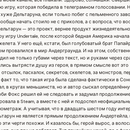
ю игру, которая победила в телеграмном голосовании. Ну
ь хуже Дельтаруна, если только побег с пельменного за
 Вообще начать стоило не с приколов, а с вопроса, что в
 Дельтарун — это проект, вернее продукт жизнедеятельн
ру игру Undertale, после которой бедная Америка начала
скелета. У него ещё, кстати, был голубоватый брат Папа
м провалился в мир Андерграунда. И на этом, собственн
дил не только губами через текст, но и руками через с
ись вытрясти душу из героя, в прямом смысле вот это 
отсылок, пасхалок, секретов, скелетов, за монстров, п
и факт то, что такая игра была сделана фактически в Со
зал, в кругах меньшинств, но и автор сыскал определён
 Тоби Фокс решил ей не следовать и задумал продолжен
ировала в Steam, а вместе с ней и подоспел неофициаль
ометраж. А учитывая, что в двадцать шестом году инте
ельтарун не является прямым продолжением Андертейла,
что эти черти похожи. И казалось бы, герой вырос, а во