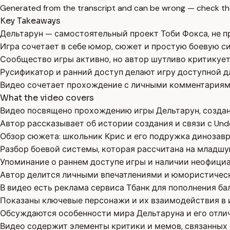
Generated from the transcript and can be wrong — check th
Key Takeaways
Дельтарун — самостоятельный проект Тоби Фокса, не п
Игра сочетает в себе юмор, сюжет и простую боевую с
Сообщество игры активно, но автор шутливо критикуе
Русификатор и ранний доступ делают игру доступной д
Видео сочетает прохождение с личными комментариями
What the video covers
Видео посвящено прохождению игры Дельтарун, создан
Автор рассказывает об истории создания и связи с Unde
Обзор сюжета: школьник Крис и его подружка динозав
Разбор боевой системы, которая рассчитана на младш
Упоминание о раннем доступе игры и наличии неофици
Автор делится личными впечатлениями и юмористичес
В видео есть реклама сервиса Тбанк для пополнения ба
Показаны ключевые персонажи и их взаимодействия в и
Обсуждаются особенности мира Дельтаруна и его отличи
Видео содержит элементы критики и мемов, связанных 