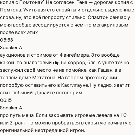
копия с Помтона?" Не согласен. Тена — дорогая копия с
Помтона. Учитывая его спрайты и отдельно выделенные
слова, ну, это всё попросту стильно. Спамтон сейчас у
меня вообще ассоциируется с чем-то мегакриповым
после всех этих
05:53
Speaker A
аукционов и стримов от Фангеймера. Это вообще
какой-то аналоговый digital хоррор, бля. А уште точно
заслужил своё место не на помойке, как Гашан, а в
тёплом доме Метатона. На втором прохождении
попробую оставить его в Кастлтауне. Ну ладно, хватит
этих лобыний. Давайте поговорим
06:15
Speaker A
про путь меча. Если закрывать игровые левела на TС
или Z-ранг, то можно пробраться в скрытую комнату с
оригинальной неотредачной игрой.