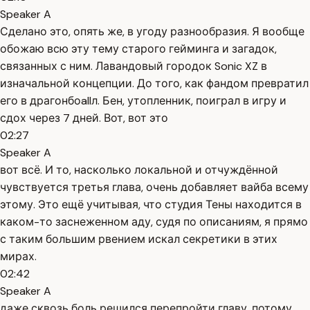
Speaker A
Сделано это, опять же, в угоду разнообразия. Я вообще
обожаю всю эту тему старого гейминга и загадок,
связанных с ним. Лавандовый городок Sonic XZ в
изначальной концепции. До того, как фандом превратил
его в драгонбоallл. Бен, утопленник, поиграл в игру и
сдох через 7 дней. Вот, вот это
02:27
Speaker A
вот всё. И то, насколько локальной и отчуждённой
чувствуется третья глава, очень добавляет вайба всему
этому. Это ещё учитывая, что студия Тены находится в
каком-то заснеженном аду, судя по описаниям, я прямо
с таким большим рвением искал секретики в этих
мирах.
02:42
Speaker A
даже сквозь боль решился перепройти главу, потому