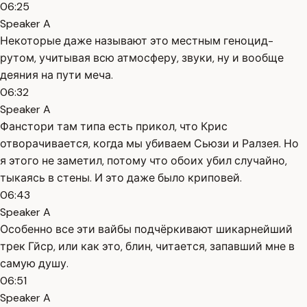
06:25
Speaker A
Некоторые даже называют это местным геноцид-
рутом, учитывая всю атмосферу, звуки, ну и вообще
деяния на пути меча.
06:32
Speaker A
Фанстори там типа есть прикол, что Крис
отворачивается, когда мы убиваем Сьюзи и Ралзея. Но
я этого не заметил, потому что обоих убил случайно,
тыкаясь в стены. И это даже было криповей.
06:43
Speaker A
Особенно все эти вайбы подчёркивают шикарнейший
трек Гйср, или как это, блин, читается, запавший мне в
самую душу.
06:51
Speaker A