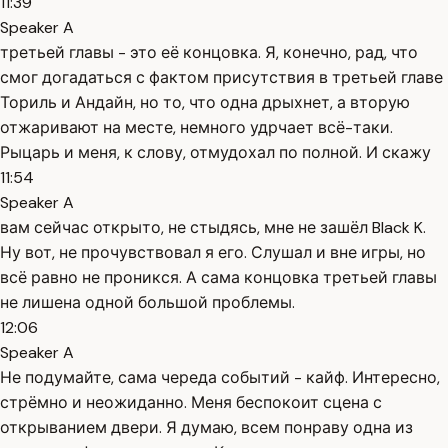
11:39
Speaker A
третьей главы - это её концовка. Я, конечно, рад, что
смог догадаться с фактом присутствия в третьей главе
Ториль и Андайн, но то, что одна дрыхнет, а вторую
отжаривают на месте, немного удрчает всё-таки.
Рыцарь и меня, к слову, отмудохал по полной. И скажу
11:54
Speaker A
вам сейчас открыто, не стыдясь, мне не зашёл Black K.
Ну вот, не прочувствовал я его. Слушал и вне игры, но
всё равно не проникся. А сама концовка третьей главы
не лишена одной большой проблемы.
12:06
Speaker A
Не подумайте, сама череда событий - кайф. Интересно,
стрёмно и неожиданно. Меня беспокоит сцена с
открыванием двери. Я думаю, всем понраву одна из