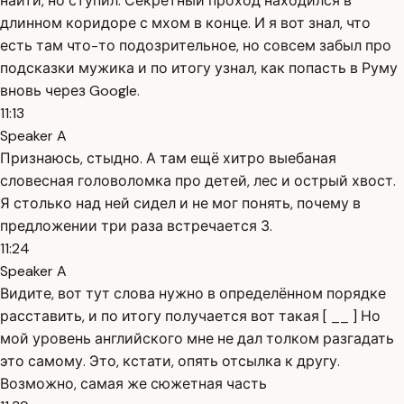
найти, но ступил. Секретный проход находился в
длинном коридоре с мхом в конце. И я вот знал, что
есть там что-то подозрительное, но совсем забыл про
подсказки мужика и по итогу узнал, как попасть в Руму
вновь через Google.
11:13
Speaker A
Признаюсь, стыдно. А там ещё хитро выебаная
словесная головоломка про детей, лес и острый хвост.
Я столько над ней сидел и не мог понять, почему в
предложении три раза встречается З.
11:24
Speaker A
Видите, вот тут слова нужно в определённом порядке
расставить, и по итогу получается вот такая [ __ ] Но
мой уровень английского мне не дал толком разгадать
это самому. Это, кстати, опять отсылка к другу.
Возможно, самая же сюжетная часть