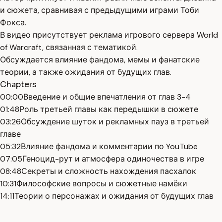
и сюжета, сравнивая с предыдущими играми Тоби
Фокса.
В видео присутствует реклама игрового сервера World
of Warcraft, связанная с тематикой.
Обсуждается влияние фандома, мемы и фанатские
теории, а также ожидания от будущих глав.
Chapters
00:00
Введение и общие впечатления от глав 3-4
01:48
Роль третьей главы как передышки в сюжете
03:26
Обсуждение шуток и рекламных пауз в третьей
главе
05:32
Влияние фандома и комментарии по YouTube
07:05
Геноцид-рут и атмосфера одиночества в игре
08:48
Секреты и сложность нахождения пасхалок
10:31
Философские вопросы и сюжетные намёки
14:11
Теории о персонажах и ожидания от будущих глав