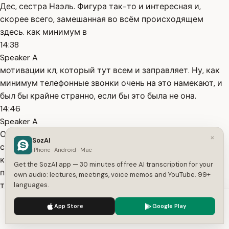
Дес, сестра Наэль. Фигура так-то и интересная и,
скорее всего, замешанная во всём происходящем
здесь. как минимум в
14:38
Speaker A
мотивации кл, который тут всем и заправляет. Ну, как
минимум телефонные звонки очень на это намекают, и
был бы крайне странно, если бы это была не она.
14:46
Speaker A
От самой ДС, как я и говорил в начале, у нас есть
×
SozAI
силуэт, несколько упоминаний и комната, нетронутая
iPhone · Android · Mac
комната. С одной стороны, всё это намекает, что
Get the SozAI app — 30 minutes of free AI transcription for your
произошло что-то неприятное, возможно, даже
own audio: lectures, meetings, voice memos and YouTube. 99+
трагичное. Вряд ли она просто уехала из города. С
languages.
другой она точно не сдохла,
We use cookies to enhance your experience.
Privacy Policy
App Store
Google Play
15:03
Accept
Settings
Speaker A