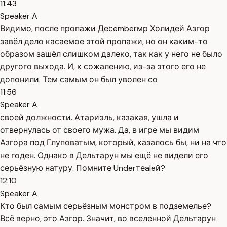
11:43
Speaker A
Видимо, после пропажи Десemberмр Холидей Азгор
завёл дело касаемое этой пропажи, но он каким-то
образом зашёл слишком далеко, так как у него не было
другого выхода. И, к сожалению, из-за этого его не
допонили. Тем самым он был уволен со
11:56
Speaker A
своей должности. Атариэль, казакая, ушла и
отвернулась от своего мужа. Да, в игре мы видим
Азгора под Глуповатым, который, казалось бы, ни на что
не годен. Однако в Дельтарун мы ещё не видели его
серьёзную натуру. Помните Underтеaleй?
12:10
Speaker A
Кто был самым серьёзным монстром в подземелье?
Всё верно, это Азгор. Значит, во вселенной Дельтарун