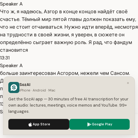
Speaker A
Что ж, я надеюсь, Азгор в конце концов найдёт своё
счастье. Тёмный мир пятой главы должен показать ему,
что не стоит отчаиваться. Нужно идти вперёд, несмотря
на трудности в своей жизни, я уверен, в сюжете он
определённо сыграет важную роль. Я рад, что фандум
становится
13:31
Speaker A
больше заинтересован Асгором, нежели чем Сансом.
Дельтарун - это более взрослая игра, чем Underтеaleй,
×
SozAI
поэтому Тоби наглядно и показывает нам, что есть
iPhone · Android · Mac
персонажи поважнее какого-то там Санса.
Get the SozAI app — 30 minutes of free AI transcription for your
13:42
own audio: lectures, meetings, voice memos and YouTube. 99+
Speaker A
languages.
Так что это отличный плавный переход. Стоит также
We use cookies to enhance your experience.
Privacy Policy
App Store
Google Play
поговорить о странном пути. Концовка четвёртой главы
Accept
Settings
и одна из страниц на сайте deltaron.com говорят нам о