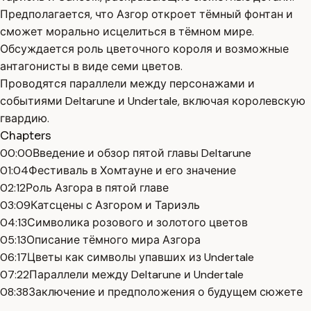
Предполагается, что Азгор откроет тёмный фонтан и
сможет морально исцелиться в тёмном мире.
Обсуждается роль цветочного короля и возможные
антагонисты в виде семи цветов.
Проводятся параллели между персонажами и
событиями Deltarune и Undertale, включая королевскую
гвардию.
Chapters
00:00
Введение и обзор пятой главы Deltarune
01:04
Фестиваль в Хомтауне и его значение
02:12
Роль Азгора в пятой главе
03:09
Катсцены с Азгором и Тариэль
04:13
Символика розового и золотого цветов
05:13
Описание тёмного мира Азгора
06:17
Цветы как символы упавших из Undertale
07:22
Параллели между Deltarune и Undertale
08:38
Заключение и предположения о будущем сюжете