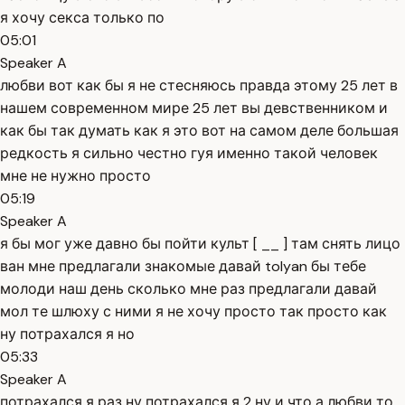
я хочу секса только по
05:01
Speaker A
любви вот как бы я не стесняюсь правда этому 25 лет в
нашем современном мире 25 лет вы девственником и
как бы так думать как я это вот на самом деле большая
редкость я сильно честно гуя именно такой человек
мне не нужно просто
05:19
Speaker A
я бы мог уже давно бы пойти культ [ __ ] там снять лицо
ван мне предлагали знакомые давай tolyan бы тебе
молоди наш день сколько мне раз предлагали давай
мол те шлюху с ними я не хочу просто так просто как
ну потрахался я но
05:33
Speaker A
потрахался я раз ну потрахался я 2 ну и что а любви то