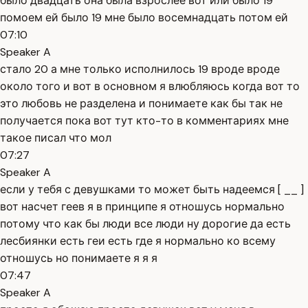
было двадцать она была взрослее вот или было 19
помоем ей было 19 мне было восемнадцать потом ей
07:10
Speaker A
стало 20 а мне только исполнилось 19 вроде вроде
около того и вот в основном я влюбляюсь когда вот то
это любовь не разделена и понимаете как бы так не
получается пока вот тут кто-то в комментариях мне
такое писал что мол
07:27
Speaker A
если у тебя с девушками то может быть надеемся [ __ ]
вот насчет геев я в принципе я отношусь нормально
потому что как бы люди все люди ну дорогие да есть
лесбиянки есть геи есть где я нормально ко всему
отношусь но понимаете я я я
07:47
Speaker A