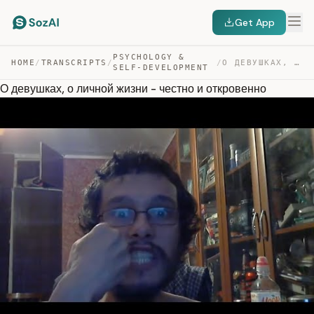
Get App
PSYCHOLOGY &
HOME
/
TRANSCRIPTS
/
/
О ДЕВУШКАХ, О ЛИЧНОЙ ЖИЗНИ – ЧЕСТНО И ОТКРОВЕННО — TRANSCRIPT
SELF-DEVELOPMENT
О девушках, о личной жизни - честно и откровенно