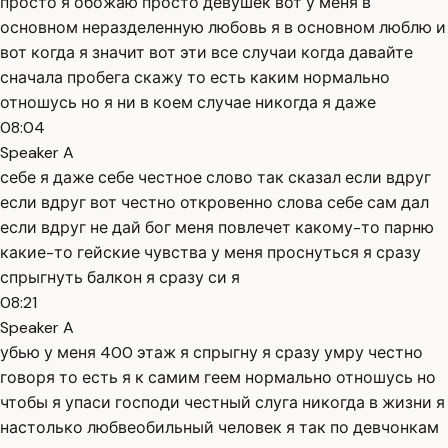
просто я обожаю просто девушек вот у меня в
основном неразделенную любовь я в основном люблю и
вот когда я значит вот эти все случаи когда давайте
сначала пробега скажу то есть каким нормально
отношусь но я ни в коем случае никогда я даже
08:04
Speaker A
себе я даже себе честное слово так сказал если вдруг
если вдруг вот честно откровенно слова себе сам дал
если вдруг не дай бог меня повлечет какому-то парню
какие-то гейские чувства у меня проснуться я сразу
спрыгнуть балкон я сразу си я
08:21
Speaker A
убью у меня 400 этаж я спрыгну я сразу умру честно
говоря то есть я к самим геем нормально отношусь но
чтобы я упаси господи честный слуга никогда в жизни я
настолько любвеобильный человек я так по девчонкам