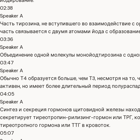
йодирование.
02:38
Speaker A
Часть тирозина, не вступившего во взаимодействие с 
часть связывается с двумя атомами йода с образовани
03:36
Speaker A
Объединение одной молекулы монойодтирозина с одной
03:47
Speaker A
Обычно Т4 образуется больше, чем Т3, несмотря на то, 
активен, но имеет более длительный период полураспад
04:05
Speaker A
Синтез и секреция гормонов щитовидной железы наход
секретирует тиреотропин-рилизинг-гормон или ТРГ, к
тиреотропного гормона или ТТГ в кровоток.
05:07