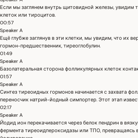
Если мы заглянем внутрь щитовидной железы, увидим 
клеток или тироцитов.
00:57
Speaker A
Ещё глубже заглянув в эти клетки, мы увидим, что их 
гормон-предшественник, тиреоглобулин.
01:49
Speaker A
Базолатеральная сторона фолликулярных клеток контак
01:57
Speaker A
Синтез тиреоидных гормонов начинается с захвата фол
переносчик натрий-йодный симпортер. Этот этап извес
02:17
Speaker A
Йодид ион перекачивается через белок пендрин в вяз
фермента тиреоидпероксидазы или ТПО, превращаясь в 