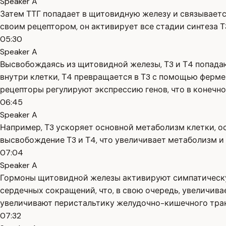
Speaker A
Затем ТТГ попадает в щитовидную железу и связываетс
своим рецептором, он активирует все стадии синтеза Т
05:30
Speaker A
Высвобождаясь из щитовидной железы, Т3 и Т4 попада
внутри клетки, Т4 превращается в Т3 с помощью фермен
рецепторы регулируют экспрессию генов, что в конечн
06:45
Speaker A
Например, Т3 ускоряет основной метаболизм клетки, о
высвобождение Т3 и Т4, что увеличивает метаболизм и 
07:04
Speaker A
Гормоны щитовидной железы активируют симпатическую 
сердечных сокращений, что, в свою очередь, увеличив
увеличивают перистальтику желудочно-кишечного тракт
07:32