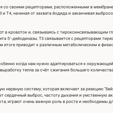
я со своими рецепторами, расположенными в мембране 
3 и Т4, начиная от захвата йодида и заканчивая выбро
ют в кровоток и, связываясь с тироксинсвязывающим г
та 5'-дейодиназы. Т3 связывается с рецепторами тирео
ом итоге приводит к различным метаболическим и физи
собенно когда нам нужно адаптироваться к окружающей
выработку тепла за счёт сжигания большего количества
нервную систему, которая включает за реакцию "бей ил
ает сердечный выброс, частоту дыхания и умственную 
а, играют очень важную роль в росте и необходимы дл