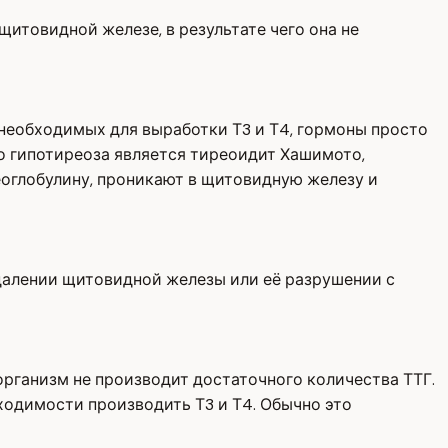
итовидной железе, в результате чего она не
 необходимых для выработки Т3 и Т4, гормоны просто
о гипотиреоза является тиреоидит Хашимото,
еоглобулину, проникают в щитовидную железу и
далении щитовидной железы или её разрушении с
организм не производит достаточного количества ТТГ.
ходимости производить Т3 и Т4. Обычно это