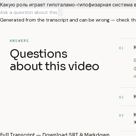
Какую роль играет гипоталамо-гипофизарная система 
Generated from the transcript and can be wrong — check th
ANSWERS
01
Questions
В
about this video
ф
02
03
Full Transcript — Download SRT & Markdown