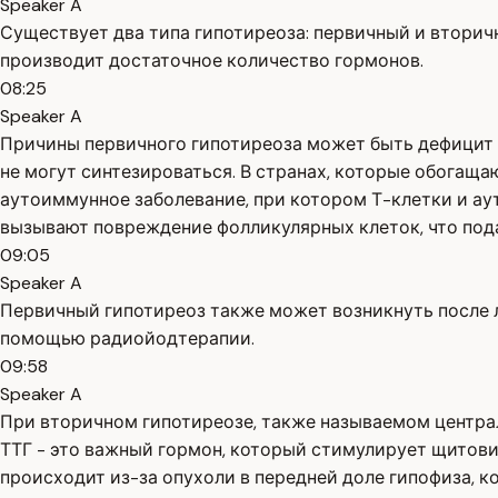
Speaker A
Существует два типа гипотиреоза: первичный и вторичн
производит достаточное количество гормонов.
08:25
Speaker A
Причины первичного гипотиреоза может быть дефицит й
не могут синтезироваться. В странах, которые обогащ
аутоиммунное заболевание, при котором Т-клетки и ау
вызывают повреждение фолликулярных клеток, что по
09:05
Speaker A
Первичный гипотиреоз также может возникнуть после л
помощью радиойодтерапии.
09:58
Speaker A
При вторичном гипотиреозе, также называемом централ
ТТГ - это важный гормон, который стимулирует щитови
происходит из-за опухоли в передней доле гипофиза, к