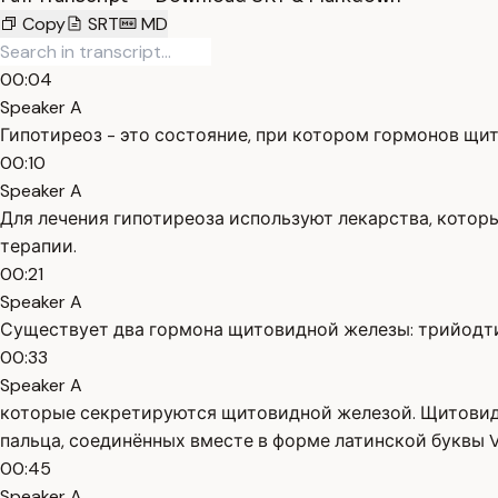
Copy
SRT
MD
00:04
Speaker A
Гипотиреоз - это состояние, при котором гормонов щи
00:10
Speaker A
Для лечения гипотиреоза используют лекарства, котор
терапии.
00:21
Speaker A
Существует два гормона щитовидной железы: трийодти
00:33
Speaker A
которые секретируются щитовидной железой. Щитовидна
пальца, соединённых вместе в форме латинской буквы V
00:45
Speaker A