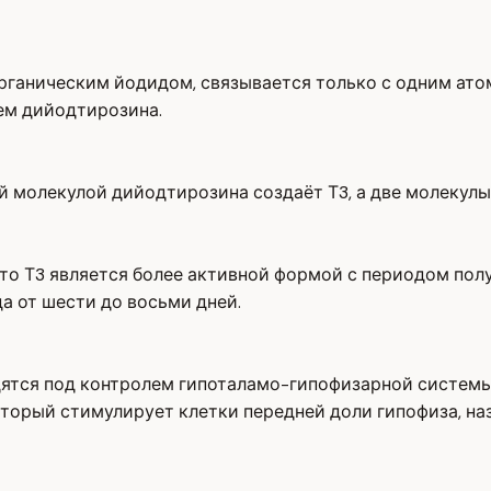
органическим йодидом, связывается только с одним ато
ем дийодтирозина.
 молекулой дийодтирозина создаёт Т3, а две молекулы
что Т3 является более активной формой с периодом полу
а от шести до восьми дней.
ятся под контролем гипоталамо-гипофизарной системы.
оторый стимулирует клетки передней доли гипофиза, 