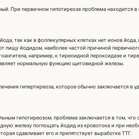
ый. При первичном гипотиреозе проблема находится в щ
ода, так как в фолликулярных клетках нет ионов йода,
ают пищу йодидом, наиболее частой причиной первичног
тоантитела, например, к тиреоидной пероксидазе и тир
давляет нормальную функцию щитовидной железы.
ечения гипертиреоза, которое обычно заключается в у
ьным гипотиреозом, проблема заключается в том, что 
дную железу поглощать йодид из кровотока и при необ
оторая сдавливает его и препятствует выработке ТТГ.