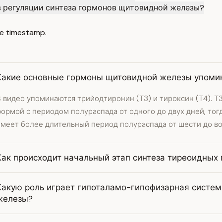
в регуляции синтеза гормонов щитовидной железы?
e timestamp.
Какие основные гормоны щитовидной железы упомин
 видео упоминаются трийодтиронин (Т3) и тироксин (Т4). Т
ормой с периодом полураспада от одного до двух дней, тогд
имеет более длительный период полураспада от шести до во
Как происходит начальный этап синтеза тиреоидных
Какую роль играет гипоталамо-гипофизарная систем
железы?