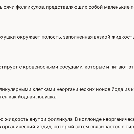
тысячи фолликулов, представляющих собой маленькие п
верхушки окружает полость, заполненная вязкой жидкос
тирует с кровеносными сосудами, которые и питают эт
ликулярными клетками неорганических ионов йода из к
тен как йодная ловушка.
кую жидкость внутри фолликула. В коллоиде неорганич
органический йодид, который затем связывается с тиро