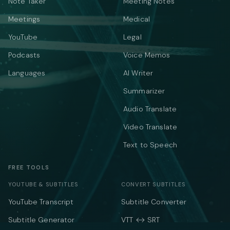
Note Taker
Meeting Notes
Meetings
Medical
YouTube
Legal
Podcasts
Voice Memos
Languages
AI Writer
Summarizer
Audio Translate
Video Translate
Text to Speech
FREE TOOLS
YOUTUBE & SUBTITLES
CONVERT SUBTITLES
YouTube Transcript
Subtitle Converter
Subtitle Generator
VTT ↔ SRT