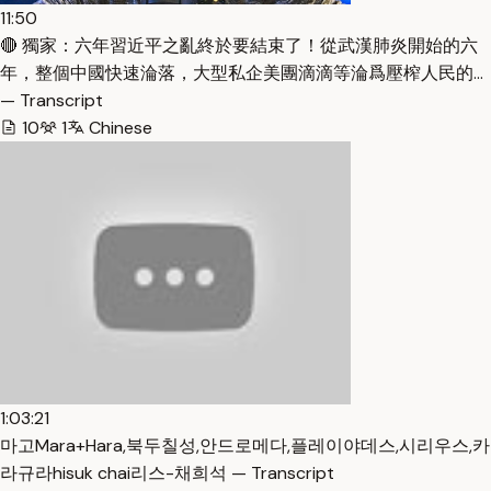
11:50
🔴 獨家：六年習近平之亂終於要結束了！從武漢肺炎開始的六
年，整個中國快速淪落，大型私企美團滴滴等淪爲壓榨人民的…
— Transcript
10
1
Chinese
1:03:21
마고Mara+Hara,북두칠성,안드로메다,플레이야데스,시리우스,카
라규라hisuk chai리스-채희석 — Transcript