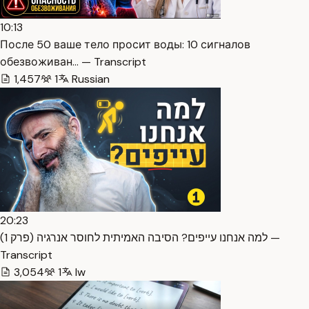
10:13
После 50 ваше тело просит воды: 10 сигналов
обезвоживан… — Transcript
1,457
1
Russian
20:23
למה אנחנו עייפים? הסיבה האמיתית לחוסר אנרגיה (פרק 1) —
Transcript
3,054
1
Iw