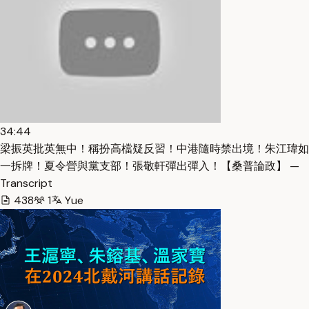
34:44
梁振英批英無中！稱扮高檔疑反習！中港隨時禁出境！朱江瑋如
一拆牌！夏令營與黨支部！張敬軒彈出彈入！【桑普論政】 —
Transcript
438
1
Yue