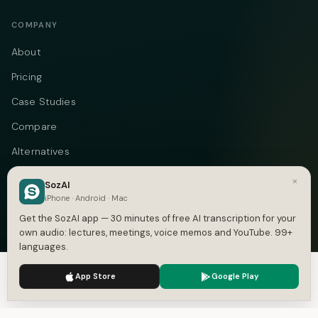
COMPANY
About
Pricing
Case Studies
Compare
Alternatives
Contact
×
SozAI
iPhone · Android · Mac
Blog
Get the SozAI app — 30 minutes of free AI transcription for your
Privacy
own audio: lectures, meetings, voice memos and YouTube. 99+
languages.
Terms
We use cookies to enhance your experience.
Privacy Policy
App Store
Google Play
Accept
Settings