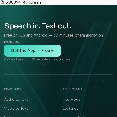
5,363
1
Korean
Speech in. Text out.
Free on iOS and Android — 30 minutes of transcription
included.
Get the App — Free
iOS and Android. 30 minutes free, no card.
FEATURES
SOLUTIONS
Audio to Text
Interviews
Video to Text
Lectures