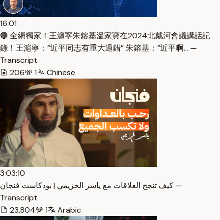
16:01
🔴 全網獨家！王滬寧朱鎔基溫家寶在2024北戴河會議講話記
錄！王滬寧：“近平同志有重大過錯” 朱鎔基：“近平啊… —
Transcript
206
1
Chinese
3:03:10
كيف تنجح العلاقات مع ياسر الحزيمي | بودكاست فنجان —
Transcript
23,804
1
Arabic