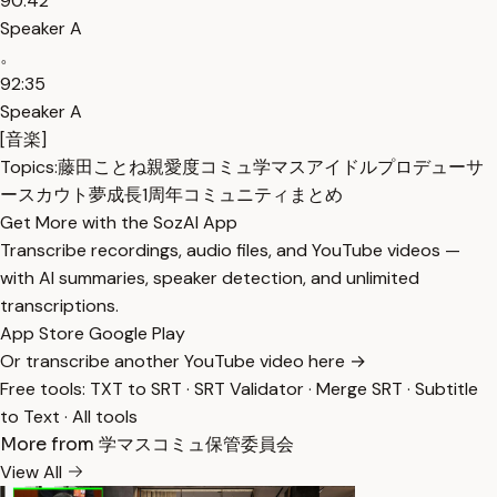
90:42
Speaker A
。
92:35
Speaker A
[音楽]
Topics:
藤田ことね
親愛度コミュ
学マス
アイドル
プロデューサ
ー
スカウト
夢
成長
1周年
コミュニティまとめ
Get More with the SozAI App
Transcribe recordings, audio files, and YouTube videos —
with AI summaries, speaker detection, and unlimited
transcriptions.
App Store
Google Play
Or transcribe another YouTube video here →
Free tools:
TXT to SRT
·
SRT Validator
·
Merge SRT
·
Subtitle
to Text
·
All tools
More from 学マスコミュ保管委員会
View All