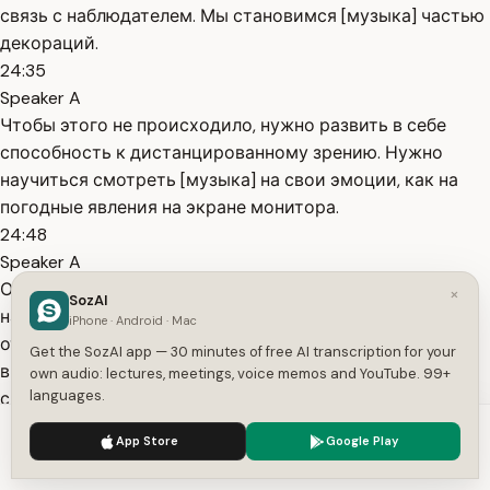
связь с наблюдателем. Мы становимся [музыка] частью
декораций.
24:35
Speaker A
Чтобы этого не происходило, нужно развить в себе
способность к дистанцированному зрению. Нужно
научиться смотреть [музыка] на свои эмоции, как на
погодные явления на экране монитора.
24:48
Speaker A
О, сейчас я чувствую раздражение. Мой ум пытается
×
SozAI
назвать это событие плохим. [музыка] Как только вы
iPhone · Android · Mac
отделяете себя от ярлыка, вы возвращаете себе право
Get the SozAI app — 30 minutes of free AI transcription for your
выбора. Вы можете [музыка] сказать: "Интересно,
own audio: lectures, meetings, voice memos and YouTube. 99+
languages.
система выдала мне такой сценарий. Я пока не буду
вешать на него ирлык. Пусть
We use cookies to enhance your experience.
Privacy Policy
App Store
Google Play
25:09
Accept
Settings
Speaker A