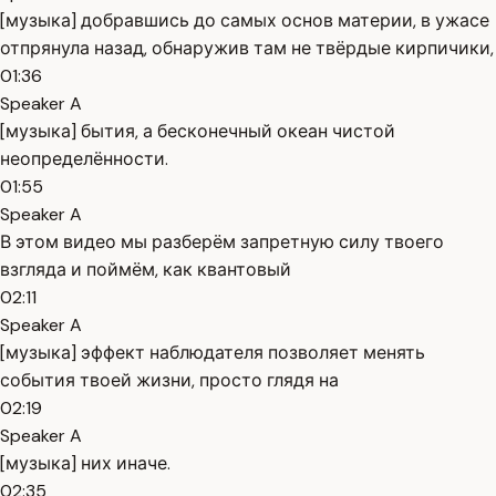
[музыка] добравшись до самых основ материи, в ужасе
отпрянула назад, обнаружив там не твёрдые кирпичики,
01:36
Speaker A
[музыка] бытия, а бесконечный океан чистой
неопределённости.
01:55
Speaker A
В этом видео мы разберём запретную силу твоего
взгляда и поймём, как квантовый
02:11
Speaker A
[музыка] эффект наблюдателя позволяет менять
события твоей жизни, просто глядя на
02:19
Speaker A
[музыка] них иначе.
02:35