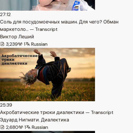
27:12
Соль для посудомоечных машин. Для чего? Обман
маркетоло… — Transcript
Виктор Леший
3,239
1
Russian
25:39
Акробатические трюки диалектики — Transcript
Эдуард Нигмати. Диалектика
2,680
1
Russian