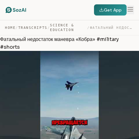
Get App
SCIENCE &
HOME
/
TRANSCRIPTS
/
/
ФАТАЛЬНЫЙ НЕДОСТАТОК МАНЕВРА «КОБРА» #MILITARY #SHORTS — TRANSCRIPT
EDUCATION
Фатальный недостаток маневра «Кобра» #military
#shorts