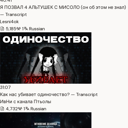
40:41
Я ПОЗВАЛ 4 АЛЬТУШЕК С МИСОЛО (он об этом не знал)
— Transcript
Lesni4ok
5,185
1
Russian
31:07
Как нас убивает одиночество? — Transcript
ИвНи с канала Птьолы
4,732
1
Russian