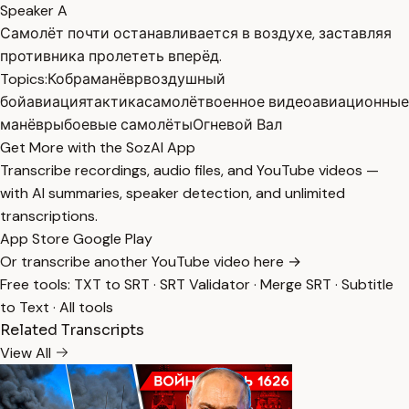
Speaker A
Самолёт почти останавливается в воздухе, заставляя
противника пролететь вперёд.
Topics:
Кобра
манёвр
воздушный
бой
авиация
тактика
самолёт
военное видео
авиационные
манёвры
боевые самолёты
Огневой Вал
Get More with the SozAI App
Transcribe recordings, audio files, and YouTube videos —
with AI summaries, speaker detection, and unlimited
transcriptions.
App Store
Google Play
Or transcribe another YouTube video here →
Free tools:
TXT to SRT
·
SRT Validator
·
Merge SRT
·
Subtitle
to Text
·
All tools
Related Transcripts
View All