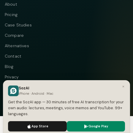
About
Pricing
Case Studies
Compare
Alternatives
Contact
Blog
Privacy
×
Terms
SozAI
iPhone · Android · Mac
DMCA
Get the SozAI app — 30 minutes of free AI transcription for your
own audio: lectures, meetings, voice memos and YouTube. 99+
languages.
We use cookies to enhance your experience.
Privacy Policy
Telegram
Instagram
© 2026 Vastflow. All rights reserved.
App Store
Google Play
Accept
Settings