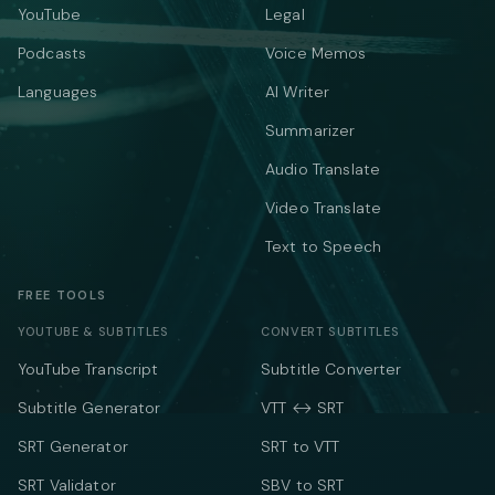
YouTube
Legal
Podcasts
Voice Memos
Languages
AI Writer
Summarizer
Audio Translate
Video Translate
Text to Speech
FREE TOOLS
YOUTUBE & SUBTITLES
CONVERT SUBTITLES
YouTube Transcript
Subtitle Converter
Subtitle Generator
VTT ↔ SRT
SRT Generator
SRT to VTT
SRT Validator
SBV to SRT