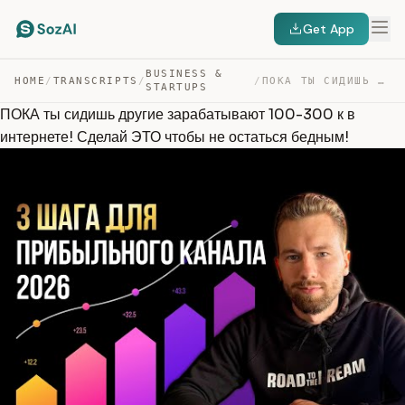
Get App
BUSINESS &
HOME
/
TRANSCRIPTS
/
/
ПОКА ТЫ СИДИШЬ ДРУГИЕ ЗАРАБАТЫВАЮТ 100-300 К В ИНТЕРНЕТ… — TRANSCRIPT
STARTUPS
ПОКА ты сидишь другие зарабатывают 100-300 к в
интернете! Сделай ЭТО чтобы не остаться бедным!