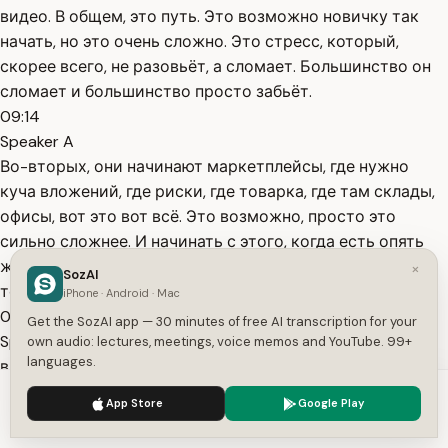
видео. В общем, это путь. Это возможно новичку так
начать, но это очень сложно. Это стресс, который,
скорее всего, не разовьёт, а сломает. Большинство он
сломает и большинство просто забьёт.
09:14
Speaker A
Во-вторых, они начинают маркетплейсы, где нужно
куча вложений, где риски, где товарка, где там склады,
офисы, вот это вот всё. Это возможно, просто это
сильно сложнее. И начинать с этого, когда есть опять
же лентарекомендаций, куча площадок, даже
×
SozAI
текстовых, я просто не
iPhone · Android · Mac
09:28
Get the SozAI app — 30 minutes of free AI transcription for your
Speaker A
own audio: lectures, meetings, voice memos and YouTube. 99+
languages.
вижу. Telegram с вложениями, тоже самое. Telegram -
прекрасная площадка, но она может быть только
We use cookies to enhance your experience.
Privacy Policy
App Store
Google Play
второстепенной, потому что там нет ленты
Accept
Settings
рекомендаций. Telegram тебя не продвинет, поэтому