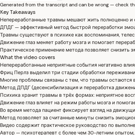
Generated from the transcript and can be wrong — check th
Key Takeaways
Непереработанные травмы мешают жить полноценно и 
ДПДГ — эффективный метод быстрой переработки эмоц
Травмы существуют в психике как воспоминания, телес
Движение глаз меняет работу мозга и помогает перера
Практическое применение метода позволяет снизить 
What the video covers
Непереработанные неприятные события негативно влия
Фриц Перлз выделил три стадии обработки переживаний
Многие проблемы связаны с тем, что травмы остаются в
Метод ДПДГ (десенсибилизация и переработка движени
Психика хранит травмы в трёх формах: неприятное вос
Движение глаз влияет на режим работы мозга и помога
Во время метода пациент фиксирует взгляд на движущих
Метод позволяет за считанные минуты снизить эмоцион
Видео содержит практическое руководство по выполне
Автор — психотерапевт с более чем 30-летним опытом,