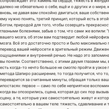
сопровождает это: камень на сердце, тяжесть в желудк
далеко не обязательно о себе, ещё и о других и о мир
вновь, не давая вам спокойно двигаться, ваше собствен
ему нужно понять, третий принцип, который есть в этой 
Богом, природой для того, чтобы созерцать прекрасност
глазными болезнями, забыв о том, что сами же вопили: "
вашего мозга, об этом вам подтвердит любой нейрофизи
мозга. Всё это достаточно просто и было максимально 
перевод вашей нейросети в зрительный режим. Движени
ощущениями и внутренней речью. Не надо это запомина
вы поняли. Соответственно, с этими двумя глазами мы,
есть когда-то нечто большое не смогло пройти в узкое
метода Шапиро расширение, то тогда получится, что то
переварится за считанные минуты, обращая только ваш
ипостасях: первое — само по себе неприятное воспомина
когда вы опозорились, сцена, которая до сих пор выз
сцену, а те, которые уже самостоятельно живут и котор
самостоятельно в вашем теле: тяжесть, сдавливание и т