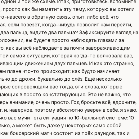
одной и той же схеме. Итак, приготовьтесь, вспомните
м, просто как бы наметить эту тему, которую вы хотели
о-навсего в обратную связь, опыт, либо всё, что
я, если повезёт, когда-нибудь позволит нам перейти,
два пальца, видите два пальца? Зафиксируйте взгляд на
положении, вы будете просто наблюдать глазами за
ого, как вы всё наблюдаете за почти завораживающим
той самой ситуации, которая когда-то волновала вас,
аживающим движением двух пальцев. И как это странно,
м плане что-то происходит: как будто начинает
льно до дрожи, буквально до слёз. Ещё несколько
орые сопровождали вас тогда, эти слова, которые
дающих в просто констатирующие. Это не важно, что
рь внимание, очень просто. Год бросьте всё, вдохните,
 и, наверное, поэтому абсолютно уверен в себе, я знаю,
ько вас мучит эта ситуация по 10-балльной системе: 10
олько, а может быть даже у некоторых само собой
как боксерский матч состоит из трёх раундов, так и