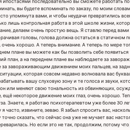
я ипостасями последовательно вы сможете работать по 
оминать, вы будете вспоминать по заказу, по моим слова
осто упомянута вами, и чтобы неудачи превратились всег
ько лишь контрольная работа в этой школе жизни, котора
ание, делаем очень простую вещь. Я ставлю перед вами 
оворачивая головы, голова должна остаться в статичном 
 очень хорошо. А теперь внимание. А теперь по мере т
днем плане вы можете как бы позволить себе появиться 
дний план, а на переднем плане вы наблюдаете за завор
е за завораживающим движением моих пальцев, на задне
 ситуации, которая совсем недавно волновала вас буква
батывать вашу слуховую зону и те голоса и звуки, кот
фон или меняют свою тональность из обвиняющих, осуж
 ещё некоторое движение моих глаз, очень хорошо. Тепе
а. Знаете, я работаю психотерапевтом уже более 30 лет,
я часто, извините, зеваю. Я забыл спросить вас, наскол
 точно сказать, что сейчас она уже не мучает вас наст
реварилась. Но если это не так, продолжим, потому что 