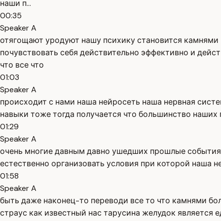
наши п...
00:35
Speaker A
отягощают уродуют нашу психику становится камнями 
почувствовать себя действительно эффективно и действ
что все что
01:03
Speaker A
происходит с нами наша нейросеть наша нервная систе
навыки тоже тогда получается что большинство наших 
01:29
Speaker A
очень многие давным давно ушедших прошлые события и
естественно организовать условия при которой наша н
01:58
Speaker A
быть даже наконец-то переводи все то что камнями бол
страус как известный нас тарусина желудок является 