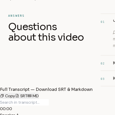
ANSWERS
01
Questions
about this video
02
03
Full Transcript — Download SRT & Markdown
Copy
SRT
MD
00:00