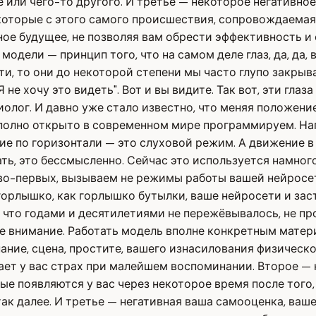
е или чего-то другого. И третье — некоторое негативно
е, которые с этого самого происшествия, сопровождаема
ное будущее, не позволяя вам обрести эффективность и с
модели — принцип того, что на самом деле глаз, да, да,
и, то они до некоторой степени мы часто глупо закрыва
Я не хочу это видеть". Вот и вы видите. Так вот, эти г
олог. И давно уже стало известно, что меняя положени
полно открыто в современном мире программируем. Напр
е по горизонтали — это слуховой режим. А движение в
ть, это бессмысленно. Сейчас это используется намног
 во-первых, вызываем не режимы работы вашей нейросети
 горлышко, как горлышко бутылки, ваше нейросети и за
, что годами и десятилетиями не пережёвывалось, не пр
е внимание. Работать модель вполне конкретным матер
ние, сцена, простите, вашего изнасилования физического
ывает у вас страх при малейшем воспоминании. Второе 
ые появляются у вас через некоторое время после того,
ак далее. И третье — негативная ваша самооценка, ваше