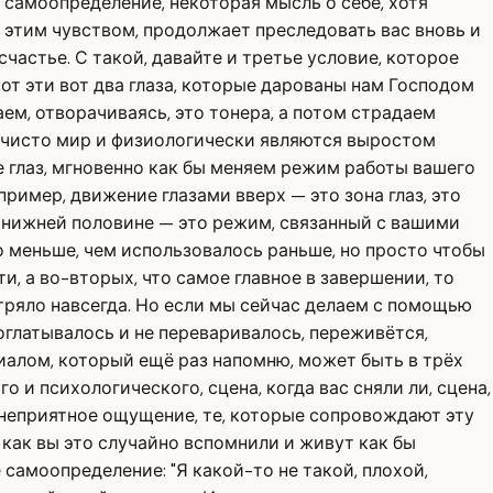
е самоопределение, некоторая мысль о себе, хотя
я этим чувством, продолжает преследовать вас вновь и
частье. С такой, давайте и третье условие, которое
 вот эти вот два глаза, которые дарованы нам Господом
ем, отворачиваясь, это тонера, а потом страдаем
лаза чисто мир и физиологически являются выростом
е глаз, мгновенно как бы меняем режим работы вашего
имер, движение глазами вверх — это зона глаз, это
 нижней половине — это режим, связанный с вашими
о меньше, чем использовалось раньше, но просто чтобы
, а во-вторых, что самое главное в завершении, то
стряло навсегда. Но если мы сейчас делаем с помощью
оглатывалось и не переваривалось, переживётся,
иалом, который ещё раз напомню, может быть в трёх
 и психологического, сцена, когда вас сняли ли, сцена,
— неприятное ощущение, те, которые сопровождают эту
 как вы это случайно вспомнили и живут как бы
 самоопределение: "Я какой-то не такой, плохой,