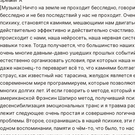
Speaker A
[Музыка] Ничто на земле не проходит бесследно, говори
бесследно и не без последствий у нас не проходит. Оч
психику, становятся камнями, мешающими нам двигатьс
действительно эффективно и действительно счастливо. Ф
происходит с нами, наша нейросеть, наша нервная систе
навыки тоже. Тогда получается, что большинство наших
очень многие давным-давно ушедших прошлых событий и 
естественно организовать условия, при которых наша н
даже наконец-то переварит всё то, что камнями болтаетс
страус, как известный нас тарасина, желудок является
современном мире программируем, которые позволяют бу
многих долгих лет. И если говорить о методе, который 
американской Фрэнсин Шапиро метод, получивший псих
десенсибилизация эмоциональных транс и я травма расс
лежит следующее: очень простая и совершенно логичная
проблемы. Второе, сохранившись в нашей психике, эти
одном воспоминании, памяти о чём-то, что было, то нас