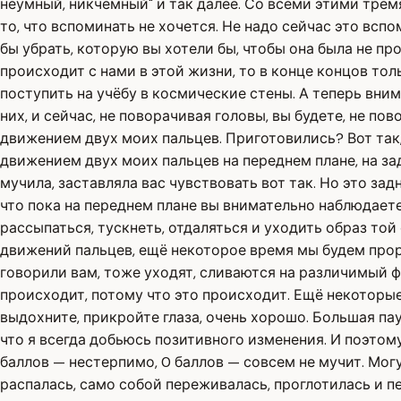
неумный, никчёмный" и так далее. Со всеми этими трем
то, что вспоминать не хочется. Не надо сейчас это всп
бы убрать, которую вы хотели бы, чтобы она была не пр
происходит с нами в этой жизни, то в конце концов тол
поступить на учёбу в космические стены. А теперь вним
них, и сейчас, не поворачивая головы, вы будете, не п
движением двух моих пальцев. Приготовились? Вот так,
движением двух моих пальцев на переднем плане, на за
мучила, заставляла вас чувствовать вот так. Но это за
что пока на переднем плане вы внимательно наблюдает
рассыпаться, тускнеть, отдаляться и уходить образ той
движений пальцев, ещё некоторое время мы будем прора
говорили вам, тоже уходят, сливаются на различимый 
происходит, потому что это происходит. Ещё некоторые,
выдохните, прикройте глаза, очень хорошо. Большая пауз
что я всегда добьюсь позитивного изменения. И поэтому 
баллов — нестерпимо, 0 баллов — совсем не мучит. Могу
распалась, само собой переживалась, проглотилась и пе