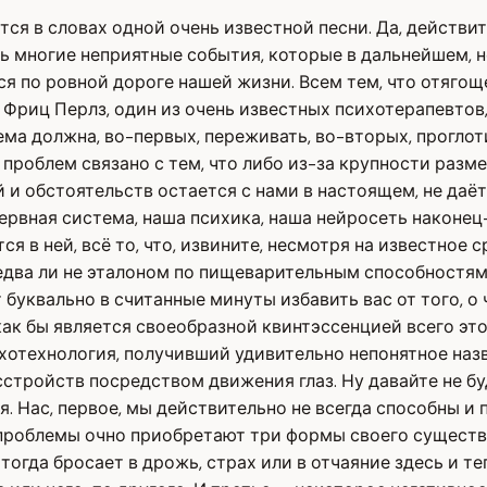
тся в словах одной очень известной песни. Да, действит
ень многие неприятные события, которые в дальнейшем, 
я по ровной дороге нашей жизни. Всем тем, что отягощ
риц Перлз, один из очень известных психотерапевтов, ка
ма должна, во-первых, переживать, во-вторых, проглоти
 проблем связано с тем, что либо из-за крупности раз
обстоятельств остается с нами в настоящем, не даёт н
ервная система, наша психика, наша нейросеть наконец
я в ней, всё то, что, извините, несмотря на известное 
 едва ли не эталоном по пищеварительным способностям
квально в считанные минуты избавить вас от того, о ч
как бы является своеобразной квинтэссенцией всего это
отехнология, получивший удивительно непонятное назв
тройств посредством движения глаз. Ну давайте не буд
. Нас, первое, мы действительно не всегда способны и 
 проблемы очно приобретают три формы своего существ
 тогда бросает в дрожь, страх или в отчаяние здесь и 