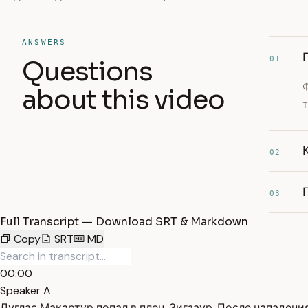
ANSWERS
01
Questions
Ф
about this video
т
02
03
Full Transcript — Download SRT & Markdown
Copy
SRT
MD
00:00
Speaker A
Дуглас Макартур попал в плен. Зигзаур. После нападен