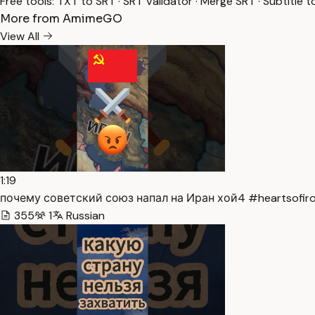
Free tools:
TXT to SRT
·
SRT Validator
·
Merge SRT
·
Subtitle t
More from AmimeGO
View All
1:19
почему советский союз напал на Иран хой4 #heartsofiron
355
1
Russian