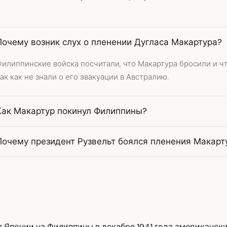
Почему возник слух о пленении Дугласа Макартура?
илиппинские войска посчитали, что Макартура бросили и чт
ак как не знали о его эвакуации в Австралию.
Как Макартур покинул Филиппины?
Почему президент Рузвельт боялся пленения Макарт
ия Японии на Филиппины в декабре 1941 года американс