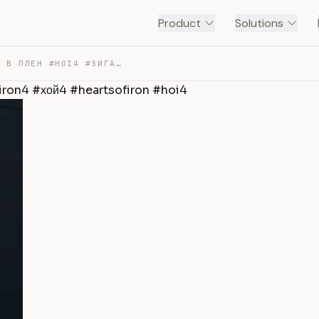
Product
Solutions
ДУГЛАС МАКАРТУР ПОПАЛ В ПЛЕН #HOI4 #ЗИГАЗАВР #HEARTSOFI… — TRANSCRIPT
firon4 #хой4 #heartsofiron #hoi4