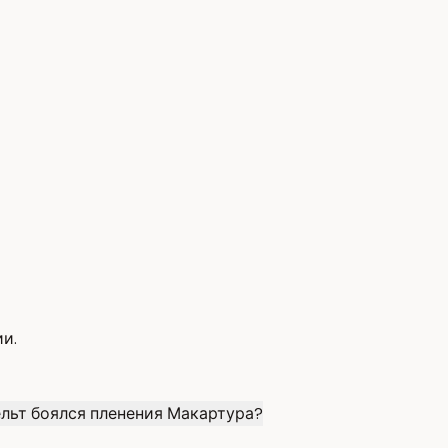
ии.
льт боялся пленения Макартура?