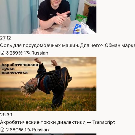
27:12
Соль для посудомоечных машин. Для чего? Обман марке
3,239
1
Russian
25:39
Акробатические трюки диалектики — Transcript
2,680
1
Russian