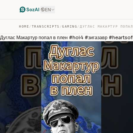
EN
HOME
/
TRANSCRIPTS
/
GAMING
/
Дуглас Макартур попал в плен #hoi4 #зигазавр #heartso