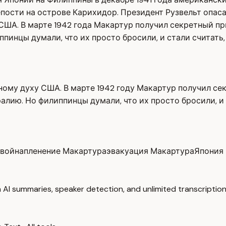
ости на острове Карихидор. Президент Рузвельт опасалс
ША. В марте 1942 года Макартур получил секретный пр
инцы думали, что их просто бросили, и стали считать, 
ному духу США. В марте 1942 году Макартур получил се
лию. Но филиппинцы думали, что их просто бросили, и с
 война
пленение Макартура
эвакуация Макартура
Япония
 AI summaries, speaker detection, and unlimited transcription