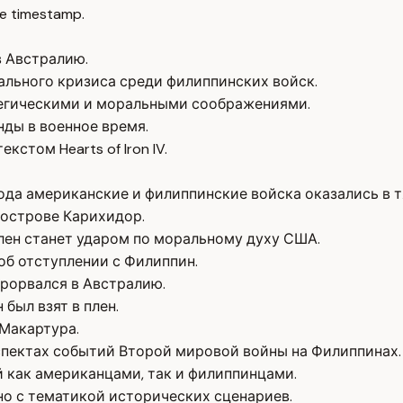
e timestamp.
в Австралию.
ального кризиса среди филиппинских войск.
егическими и моральными соображениями.
ды в военное время.
стом Hearts of Iron IV.
года американские и филиппинские войска оказались в
 острове Карихидор.
плен станет ударом по моральному духу США.
об отступлении с Филиппин.
рорвался в Австралию.
был взят в плен.
 Макартура.
спектах событий Второй мировой войны на Филиппинах.
 как американцами, так и филиппинцами.
зано с тематикой исторических сценариев.