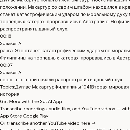
положении. Макартур со своим штабом находился в креп
станет катастрофическим ударом по моральному духу С
торпедных катерах, прорвавшись в Австралию. Но филипп
распространять данный слух.
00:18
Speaker A
ранга. Это станет катастрофическим ударом по мораль
Филиппины на торпедных катерах, прорвавшись в Австра
00:37
Speaker A
после этого они начали распространять данный слух.
Topics:
Дуглас Макартур
Филиппины 1941
Вторая мировая
история
Get More with the SozAI App
Transcribe recordings, audio files, and YouTube videos — with
App Store
Google Play
Or transcribe another YouTube video here →