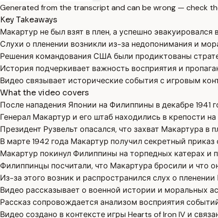
Generated from the transcript and can be wrong — check th
Key Takeaways
Макартур не был взят в плен, а успешно эвакуировался 
Слухи о пленении возникли из-за недопонимания и мор
Решения командования США были продиктованы страт
История подчеркивает важность восприятия и пропаган
Видео связывает исторические события с игровым контек
What the video covers
После нападения Японии на Филиппины в декабре 1941 
Генерал Макартур и его штаб находились в крепости на
Президент Рузвельт опасался, что захват Макартура в 
В марте 1942 года Макартур получил секретный приказ 
Макартур покинул Филиппины на торпедных катерах и п
Филиппинцы посчитали, что Макартура бросили и что он 
Из-за этого возник и распространился слух о пленении
Видео рассказывает о военной истории и моральных а
Рассказ сопровождается анализом восприятия событий
Видео создано в контексте игры Hearts of Iron IV и свя