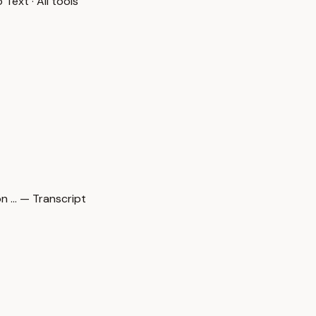
o Text
·
All tools
 … — Transcript