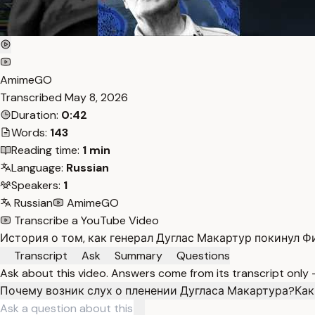
AmimeGO
Transcribed
May 8, 2026
Duration:
0:42
Words:
143
Reading time:
1 min
Language:
Russian
Speakers:
1
Russian
AmimeGO
Transcribe a YouTube Video
История о том, как генерал Дуглас Макартур покинул Фи
Transcript
Ask
Summary
Questions
Ask about this video. Answers come from its transcript only
Почему возник слух о пленении Дугласа Макартура?
Как