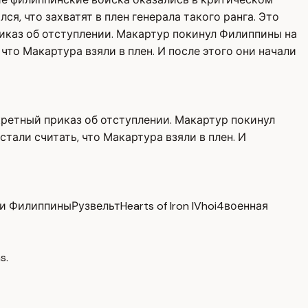
я, что захватят в плен генерала такого ранга. Это
иказ об отступлении. Макартур покинул Филиппины на
что Макартура взяли в плен. И после этого они начали
кретный приказ об отступлении. Макартур покинул
тали считать, что Макартура взяли в плен. И
 и Филиппины
Рузвельт
Hearts of Iron IV
hoi4
военная
s.