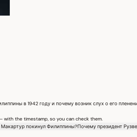
липпины в 1942 году и почему возник слух о его пленен
 — with the timestamp, so you can check them.
 Макартур покинул Филиппины?
Почему президент Рузве