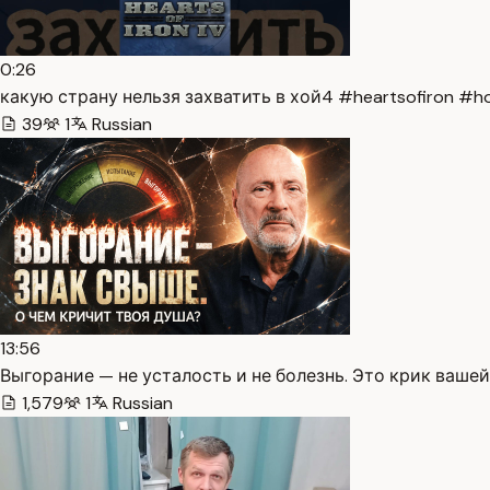
0:26
какую страну нельзя захватить в хой4 #heartsofiron #hoi
39
1
Russian
13:56
Выгорание — не усталость и не болезнь. Это крик вашей 
1,579
1
Russian