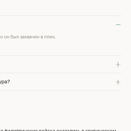
о он был захвачен в плен,
ура?
кие филиппинские войска оказались в критическом