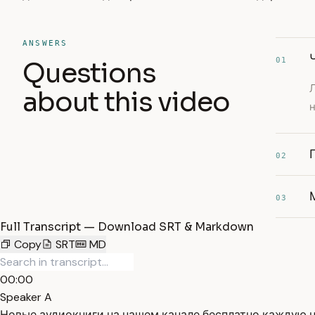
ANSWERS
01
Questions
Л
about this video
н
02
03
Full Transcript — Download SRT & Markdown
Copy
SRT
MD
00:00
Speaker A
Новые аудиокниги на нашем канале бесплатно каждую н