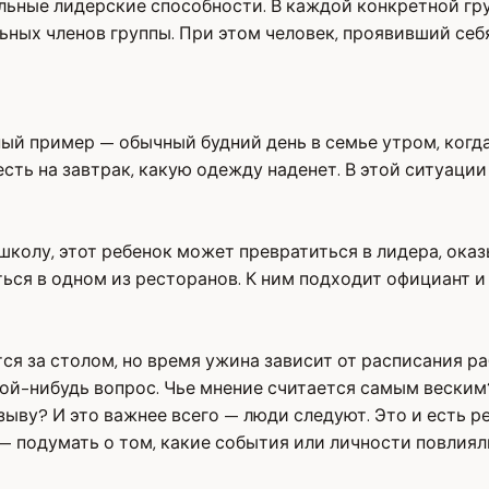
льные лидерские способности. В каждой конкретной гр
ных членов группы. При этом человек, проявивший себя
чный пример — обычный будний день в семье утром, ког
есть на завтрак, какую одежду наденет. В этой ситуации
школу, этот ребенок может превратиться в лидера, ока
ься в одном из ресторанов. К ним подходит официант 
ся за столом, но время ужина зависит от расписания р
кой-нибудь вопрос. Чье мнение считается самым вески
ву? И это важнее всего — люди следуют. Это и есть реа
— подумать о том, какие события или личности повлиял