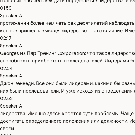
Попросите 10 человек дать определение лидерства, и вы
01:59
Speaker A
протяжении более чем четырех десятилетий наблюдать 
концов пришел к выводу: лидерство — это влияние. Име
02:17
Speaker A
Georges из Пар Тренинг Corporation: что такое лидерст
способность приобретать последователей. Лидерами были
02:34
Speaker A
Джон Кеннеди. Все они были лидерами, какими бы разн
них были последователи. И уже исходя из определения
02:52
Speaker A
лидерства. Именно здесь кроется суть проблемы. Чаще
достигать определенного положения или должности. Ис
своей