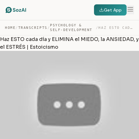
Get App
PSYCHOLOGY &
HOME
/
TRANSCRIPTS
/
/
HAZ ESTO CADA DÍA Y ELIMINA EL MIEDO, LA ANSIEDAD, Y EL… — TRANSCRIPT
SELF-DEVELOPMENT
Haz ESTO cada día y ELIMINA el MIEDO, la ANSIEDAD, y
el ESTRÉS | Estoicismo