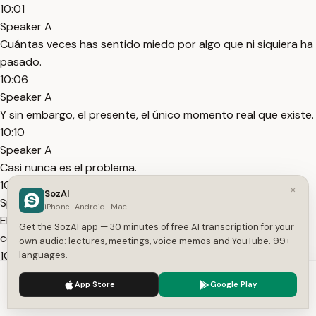
10:01
Speaker A
Cuántas veces has sentido miedo por algo que ni siquiera ha
pasado.
10:06
Speaker A
Y sin embargo, el presente, el único momento real que existe.
10:10
Speaker A
Casi nunca es el problema.
10:13
×
SozAI
Speaker A
iPhone · Android · Mac
El problema es tu resistencia mental a lo que no puedes
Get the SozAI app — 30 minutes of free AI transcription for your
controlar.
own audio: lectures, meetings, voice memos and YouTube. 99+
10:18
languages.
Speaker A
We use cookies to enhance your experience.
Privacy Policy
App Store
Google Play
Cuando entiendes esto, ocurre un cambio profundo.
Accept
Settings
10:21