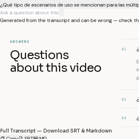
¿Qué tipo de escenarios de uso se mencionan para las múlti
Generated from the transcript and can be wrong — check th
ANSWERS
01
Questions
E
about this video
i
p
¿
02
03
Full Transcript — Download SRT & Markdown
Copy
SRT
MD