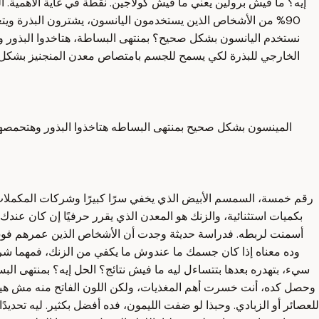
إيه؟ ما فيش برولين يعني ما فيش كولاجين. نقطة في غاية الأهمية. ال
90% من الأشخاص الذين يستخدمون اليانسون، يشترون البذرة ويتغلو
الخارجي للبذرة لكي يسمح للجسم بامتصاص معدن المنجنيز بشكل أ
رقم خمسة، السمسم الأبيض الذي يخفي سرًا كبيرًا وشركات المكملات 
بكميات استثنائية، والزنك هو المعدن الذي يقرر حرفيًا إن كان عن
سيء، بتهدره بعدها بتتساءل ليه ما فيش نتائج؟ الحل إيه؟ بمنتهى ا
وحصل كده، أنت خسرت أهم المغذيات، ولكن اللون الفاتح منه مش هيت
للعصائر أو الزبادي. وحبذا لو ضفت الليمون، فده أفضل بكثير. ليه تحد