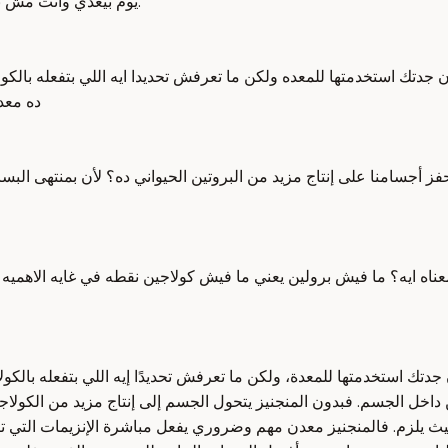
يوم بيعدي وأنت مش بتعمل حاجة صح أو بتاخد خطوة صحية، فبالتالي تبدأ تتسارع العملية دي.
ون جدتك استخدمتها للمعده ولكن ما تعرفش تحديدا ايه اللي بتفعله بال
ده معد
ز أجسامنا على إنتاج مزيد من البروتين الحيواني ده؟ لأن بمنتهى البس
ه معناه ايه؟ ما فيش برولين يعني ما فيش كولاجين نقطه في غايه الاهميه
ن جدتك استخدمتها للمعدة، ولكن ما تعرفش تحديدًا إيه اللي بتفعله بال
داخل الجسم. فبدون المنجنيز يتحول الجسم إلى إنتاج مزيد من الكول
يث يلزم. فالمنجنيز معدن مهم وضروري يفعل مباشرة الإنزيمات التي تنتج 