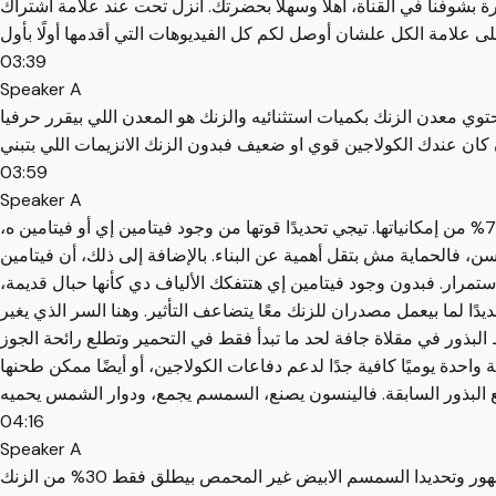
بشوفنا في القناة، أهلاً وسهلاً بحضرتك. انزل تحت عند علامة اشتراك
03:39
Speaker A
ي معدن الزنك بكميات استثنائيه والزنك هو المعدن اللي بيقرر حرفيا
 كان عندك الكولاجين قوي او ضعيف فبدون الزنك الانزيمات اللي بتبني
03:59
Speaker A
رقم أربعة، بذور دوار الشمس الأكثر شعبية، ولكن قليل يعرف استخدامها للكولاجين. معظم الناس بياكلوها كسناكس كوجبة خفيفة وبيفقدوا 70% من إمكانياتها. تيجي تحديدًا قوتها من وجود فيتامين إي أو فيتامين ه،
ن، فالحماية مش بتقل أهمية عن البناء. بالإضافة إلى ذلك، أن فيتامين
ستمرار. فبدون وجود فيتامين إي هتتفكك الألياف دي كأنها حبال قديمة،
ًا لما بيعمل مصدران للزنك معًا يتضاعف التأثير. وهنا السر الذي يغير
بساطة هنعمل إيه؟ حط البذور في مقلاة جافة لحد ما تبدأ فقط في التحمير وتطلع رائحة الجوز
احدة يوميًا كافية جدًا لدعم دفاعات الكولاجين، أو أيضًا ممكن طحنها
04:16
Speaker A
عندهم مستواه مثاليه وده معناه اذا كان جسمك ما عندوش ما يكفي من الزنك فمهما شربت من مرق العظام هيستمر الكولاجين في التدههور وتحديدا السمسم الابيض غير المحمص بيطلق فقط 30% من الزنك