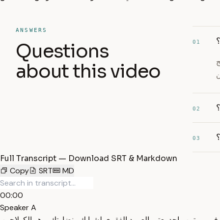
ANSWERS
؟
01
Questions
ج
about this video
؟
02
؟
03
Full Transcript — Download SRT & Markdown
Copy
SRT
MD
00:00
Speaker A
بروتين واحد يعتبر العمود الفقري لشبابك ونضارتك، وهو الكولاجين.