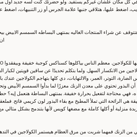
ي في كل مكان علشان غيركم يستفيد. ولو حضرتك كنت لسه جديد أول مرة 
توقف عن شراء المنتجات الغاليه بمنتهى البساطه السمسم الابيض بيحتو
ان
ين من الانكسار السهل. ولما بتكلم تحديدًا عن ساقين قويتين لكبار الس
ضارة، التوتر، العمر، والالتهابات، دي كلها بتهاجم الكولاجين عندك با
 البذور تحتوي على معدن الزنك معززًا لما بدأوا السمسم الأبيض وتحديد
الشمس النيئة تحديدًا تطلق 40% من فيتامين ه، فهي محتاجة لتفعيل بحرارة خفيفة. بمنتهى ال
ي الرائحة التي تملأ المطبخ مع بقاء البذور لون كريمي فاتح. فملعقة و