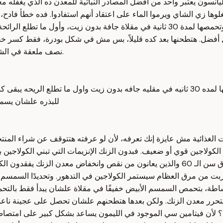
يانسون يعتبر واحد من أفضل المصادر النباتية للمعدن ده الذي يغفله مع
ها زي الشاي ويرموا الماء على اعتقاد أنهم استفادوا. فده خطأ فادح، ف
نستخدم اليانسون بشكل صحيح؟ بمنتهى البساطة، هتاخدوا البذور وتحمصها لمدة 30 ثانية ف
فضل. هتطحنها بعد كده قليلاً، بس مش في شكل بودرة، فقط كسر خفيف
نصف ملعقة في الشاي أو ممكن مرشوشة على الشوفان. فالاستمرارية هي سر المعجزات.
المينسون بشكل صحيح بمنتهى البساطه هتاخذوا البذور وهتحمصها لمده 30 ثانيه في مقليه جافه
للبذره علشان يسمح
الغذائية مش عايزة إنك تعرفه، لأن لو عرفته هتتوقف عن شراء المنتج
دك الكولاجين قوي أو ضعيف. فبدون الزنك الإنزيمات التي تبني الكولا
أسمنت لربطه. فدراسة حديثة وجدت أن الأشخاص الذين عمرهم فوق سن الـ 60 والذين يعانون 
لبساطة، بتحمص السمسم الأبيض خفيفًا في مقلاة علشان يبدأ فقط بالتح
حرر معدن الزنك. ولكن بعدها هتطحنهم علشان تحصل على عجينة ناعمة 
يدًا؟ لأن فيتامين سي الموجود في الليمون يساعد بشكل كبير على امتص