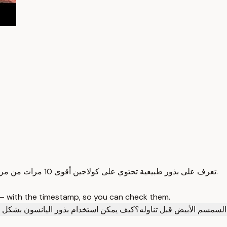
تعرف على بذور طبيعية تحتوي على كولاجين أقوى 10 مرات من مرق العظام لتعزيز صحة البشرة والمفاصل والعظام بطرق طبيعية وآمنة.
 — with the timestamp, so you can check them.
لسمسم الأبيض قبل تناوله؟
كيف يمكن استخدام بذور اليانسون بشكل ص