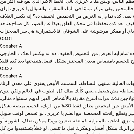
ظم الناس، ولكن هنا يا عزيزي يأتي الخطأ الأكبر الذي يقع فيه أكثر من
المنجنيز يبقى مركز تمامًا في الماء المنقوع. والسؤال يا عزيزي، إزاي
ي مقلاة جافة بدون زيت، وأول ما تطلع الرائحة يبقى كده تمام. إيه الغرض من التحميص الخفيف ده؟ إنه يكسر الغلاف
. بعد كده تحفظها في محكم الغلق بعيدًا عن الضوء. كل صباح هتاخد
03:01
Speaker A
 بدون زيت واول ما تطلع الريحه يبقى كده تمام ايه الغرض من التحميص الخفيف ده انه بيكسر الغلاف الخارجي
 للجسم بامتصاص معدن المنجنيز بشكل افضل هتطحنها بعد كده قليلا
03:22
Speaker A
ات الغالية. بمنتهى البساطة، السمسم الأبيض يحتوي على معدن الزنك
جين ببساطة مش هتعمل، يعني كأنك تملك كل الطوب في العالم ولكن بدون
من نقص وانخفاض معدن الزنك يفقدون الكولاجين ثلاث مرات أسرع مقارنة بالأشخاص الذين لديهم مستواه مثالي.
وده معناه إذا كان جسمك ما عندوش ما يكفي من الزنك، فمهما شربت من مرق العظام سيستمر الكولاجين في التدهور. وتحديدًا السمسم الأبيض غير المحمص يطلق فقط 30% من الزنك، الجسم يمتصه بشكل
مير وتطلع رائحته المحمصة. مع العلم يا عزيزي، لو اتحمص لوقت طويل
زي الطحينة المنزلية. فملعقة صغيرة يوميًا ممكن تضاف للشوربة أو
اص الزنك بشكل أفضل. وبفكرك قبل ما تنسى، لو فعلاً بتستفيدوا من كل