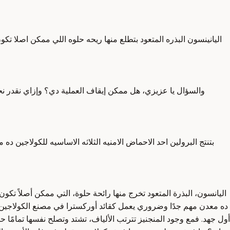
اليانينسون البذره المتعود بتطلع منها ريحه حلوه اللي ممكن اصلا تك
والسؤال يا عزيزي، هل ممكن إيقاف العملية دي؟ وإزاي نقدر نحف
بتنتج البرولين احد الاحماض الامنيه الثلاثه الاساسيه للكولاجين د
اليانسون، البذرة المتعود تخرج منها رائحة حلوة، التي ممكن أصلاً تكو
ده معدن مهم جدًا وضروري يعمل كقائد أوركسترا في مصنع الكولاجين 
أول جهد. فمع وجود المنجنيز تترتب الألياف، تشتد وتصلح نفسها تمامًا ح