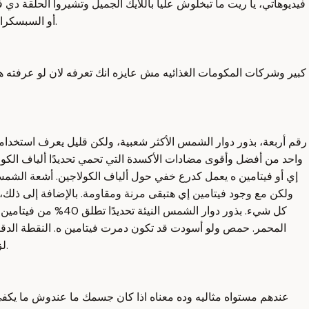
فيديوهاتي، يا ريت ما تبخلوش عليا باللايك الجميل وتشيروا الحلقة د
أو السبسكرايب، اضغط عليها، هتلاقي جنبها علامة الجرس أو زر التنبيهات، اضغط على علامة الكل علشان أوصل لكم كل الفيديوهات التي أقدمها أولًا بأول.
كبير وشركات المكومات الغذائيه مش عايزه انك تعرفه لان لو عرفته هت
واحد من أفضل وأقوى مضادات الأكسدة التي تحمي تحديدًا ألياف الكولاج
إي أو فيتامين ه يعمل كدرع خفي حول ألياف الكولاجين. أشعة الشمس ال
ولكن مع وجود فيتامين إي هتبقى مرنة ومقاومة. بالإضافة إلى ذلك، أن
كل شيء. بذور دوار 
المحمر. حمص ولو أسودت قد تكون دمرت فيتامين ه. النقطة الدقيقة ه
لزبدة منزلية أو أكلها كاملة مع مضغها كويس لأنها بتندمج بشكل مثالي مع البذور السابقة. فالينسون يصنع، السمسم يجمع، ودوار الشمس يحميه.