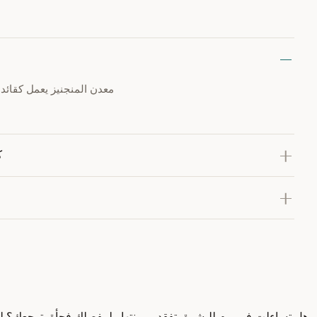
معدن المنجنيز يعمل كقائد 
ك
هل تساءلت في يوم للبشرة بتفقد مرونتها ولمفصلك فجأة بتوجعك؟ لمع