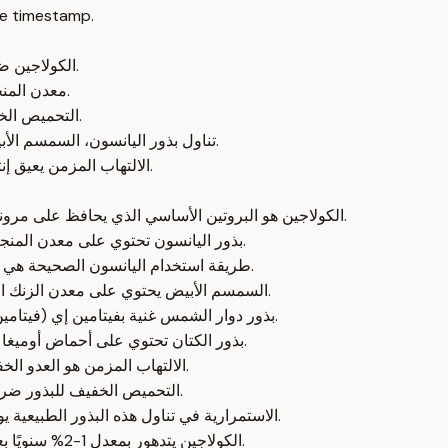
e timestamp.
الكولاجين ضروري لصحة البشرة والمفاصل والعظام وينخفض مع التقدم في العمر.
معدن المنجنيز والزنك وفيتامين إي من العناصر الأساسية لإنتاج وحماية الكولاجين.
التحميص الخفيف للبذور يحسن امتصاص المعادن والفيتامينات الضرورية للكولاجين.
تناول بذور اليانسون، السمسم الأبيض، دوار الشمس، والكتان بانتظام يعزز إنتاج الكولاجين ويقلل الالتهاب.
الالتهاب المزمن يعيق إنتاج الكولاجين، وتقليل الالتهاب يعيد بناء الأنسجة ويحسن صحة المفاصل.
الكولاجين هو البروتين الأساسي الذي يحافظ على مرونة البشرة وقوة المفاصل والعظام، وينخفض إنتاجه مع التقدم في العمر.
بذور اليانسون تحتوي على معدن المنجنيز الضروري لإنتاج البرولين، أحد الأحماض الأمينية الأساسية للكولاجين.
طريقة استخدام اليانسون الصحيحة هي تحميص البذور خفيفًا لكسر الغلاف الخارجي ثم طحنها واستهلاكها يوميًا.
السمسم الأبيض يحتوي على معدن الزنك الذي يحدد قوة الكولاجين، ويجب تحميصه خفيفًا لتحسين امتصاص الزنك.
بذور دوار الشمس غنية بفيتامين إي (فيتامين ه) الذي يحمي ألياف الكولاجين من التلف الناتج عن العوامل الخارجية.
بذور الكتان تحتوي على أحماض أوميغا 3 التي تقلل الالتهابات المزمنة، مما يساعد على تحسين إنتاج الكولاجين.
الالتهاب المزمن هو العدو الخفي للكولاجين، وتقليل الالتهابات يعزز من تجديد الأنسجة وبناء الكولاجين.
التحميص الخفيف للبذور ضروري للحفاظ على الفيتامينات والمعادن وتحسين امتصاصها من الجسم.
الاستمرارية في تناول هذه البذور الطبيعية يوميًا تساهم في تحسين صحة العظام والمفاصل والبشرة بشكل ملحوظ.
الكولاجين يتدهور بمعدل 1-2% سنويًا بعد سن الخمسين، مما يستدعي اتخاذ خطوات صحية لتعويض هذا النقص.