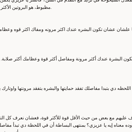
مظبوط، هو البروتين الأكثر وفرة في الجسم الذي يشكل حوالي 30% من مجموع بروتينات الجسم.
ا علشان عشان تكون البشره عندك اكثر مرونه ومفاك اكثر قوه وعظامك
كون البشرة عندك أكثر مرونة ومفاصل أكثر قوة وعظامك أكثر صلابة. 
 اللحظه دي بتبدا مفاصلك تفقد حمايتها والبشره بتفقد مرونتها واوتا
رف عليهم مع بعض من حيث الأقل قوة للأكثر قوة، فعشان نعرف كل التفا
ن 1 إلى 2% من الكولاجين كل سنة، وده معناه إيه يا عزيزي؟ بمنتهى البساطة أن في اللح