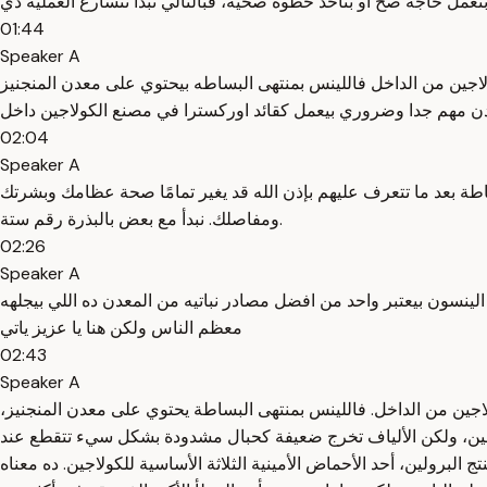
01:44
Speaker A
كولاجين من الداخل فاللينس بمنتهى البساطه بيحتوي على معدن المنجنيز
ن مهم جدا وضروري بيعمل كقائد اوركسترا في مصنع الكولاجين داخل
02:04
Speaker A
اطة بعد ما تتعرف عليهم بإذن الله قد يغير تمامًا صحة عظامك وبشرتك
ومفاصلك. نبدأ مع بعض بالبذرة رقم ستة.
02:26
Speaker A
 الينسون بيعتبر واحد من افضل مصادر نباتيه من المعدن ده اللي بيجلهه
معظم الناس ولكن هنا يا عزيز ياتي
02:43
Speaker A
كولاجين من الداخل. فاللينس بمنتهى البساطة يحتوي على معدن المنجنيز،
اجين، ولكن الألياف تخرج ضعيفة كحبال مشدودة بشكل سيء تتقطع عند
البرولين، أحد الأحماض الأمينية الثلاثة الأساسية للكولاجين. ده معناه