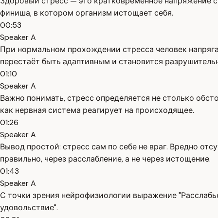
Здоровый стресс — это кратковременное напряжение с 
финиша, в котором организм истощает себя.
00:53
Speaker A
При нормальном прохождении стресса человек напрягает
перестаёт быть адаптивным и становится разрушитель
01:10
Speaker A
Важно понимать, стресс определяется не столько обсто
как нервная система реагирует на происходящее.
01:26
Speaker A
Вывод простой: стресс сам по себе не враг. Вредно от
правильно, через расслабление, а не через истощение.
01:43
Speaker A
С точки зрения нейрофизиологии выражение "Расслабьс
удовольствие".