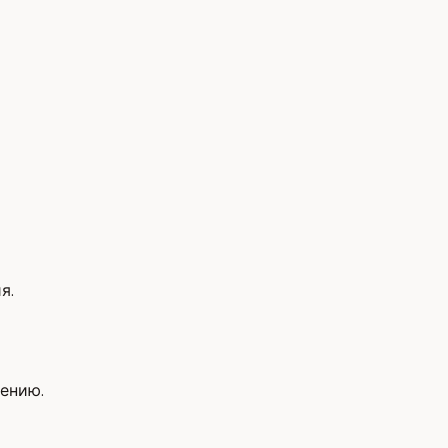
я.
ению.