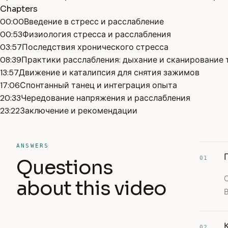
Chapters
00:00
Введение в стресс и расслабление
00:53
Физиология стресса и расслабления
03:57
Последствия хронического стресса
08:39
Практики расслабления: дыхание и сканирование 
13:57
Движение и каталипсия для снятия зажимов
17:06
Спонтанный танец и интеграция опыта
20:33
Чередование напряжения и расслабления
23:22
Заключение и рекомендации
ANSWERS
01
Questions
С
about this video
02