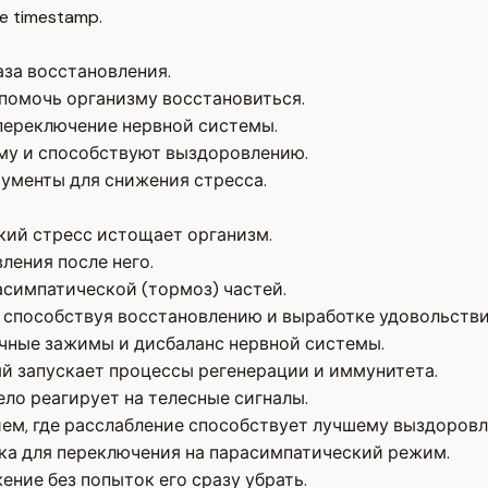
e timestamp.
аза восстановления.
помочь организму восстановиться.
 переключение нервной системы.
му и способствуют выздоровлению.
ументы для снижения стресса.
кий стресс истощает организм.
ления после него.
асимпатической (тормоз) частей.
 способствуя восстановлению и выработке удовольстви
чные зажимы и дисбаланс нервной системы.
ый запускает процессы регенерации и иммунитета.
ело реагирует на телесные сигналы.
ем, где расслабление способствует лучшему выздоровл
ка для переключения на парасимпатический режим.
ние без попыток его сразу убрать.