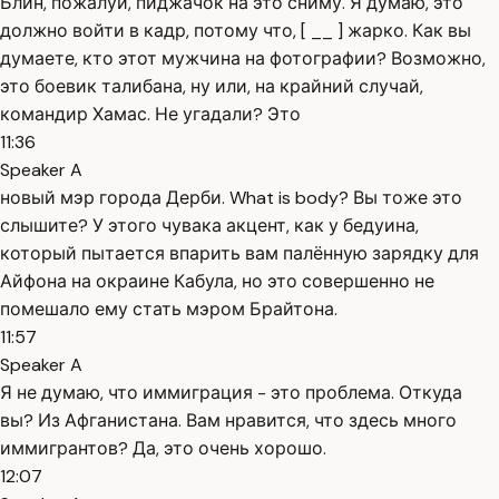
Блин, пожалуй, пиджачок на это сниму. Я думаю, это
должно войти в кадр, потому что, [ __ ] жарко. Как вы
думаете, кто этот мужчина на фотографии? Возможно,
это боевик талибана, ну или, на крайний случай,
командир Хамас. Не угадали? Это
11:36
Speaker A
новый мэр города Дерби. What is body? Вы тоже это
слышите? У этого чувака акцент, как у бедуина,
который пытается впарить вам палённую зарядку для
Айфона на окраине Кабула, но это совершенно не
помешало ему стать мэром Брайтона.
11:57
Speaker A
Я не думаю, что иммиграция - это проблема. Откуда
вы? Из Афганистана. Вам нравится, что здесь много
иммигрантов? Да, это очень хорошо.
12:07