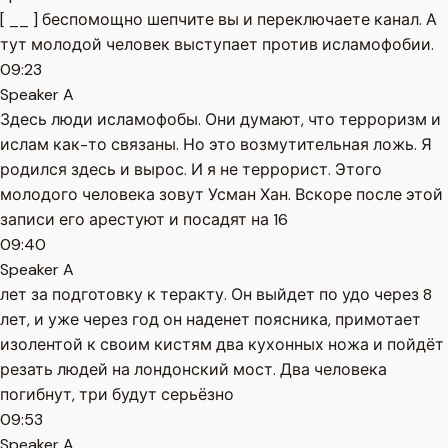
[ __ ] беспомощно шепчите вы и переключаете канал. А
тут молодой человек выступает против исламофобии.
09:23
Speaker A
Здесь люди исламофобы. Они думают, что терроризм и
ислам как-то связаны. Но это возмутительная ложь. Я
родился здесь и вырос. И я не террорист. Этого
молодого человека зовут Усман Хан. Вскоре после этой
записи его арестуют и посадят на 16
09:40
Speaker A
лет за подготовку к теракту. Он выйдет по удо через 8
лет, и уже через год он наденет поясника, примотает
изолентой к своим кистям два кухонных ножа и пойдёт
резать людей на лондонский мост. Два человека
погибнут, три будут серьёзно
09:53
Speaker A