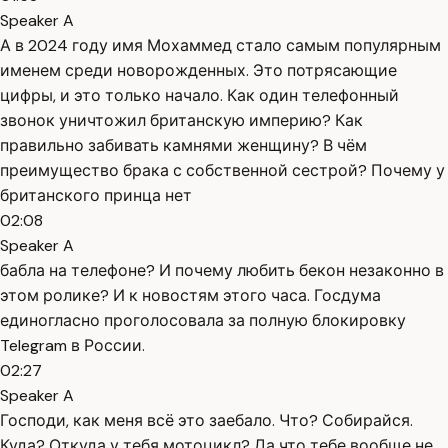
Speaker A
А в 2024 году имя Мохаммед стало самым популярным
именем среди новорожденных. Это потрясающие
цифры, и это только начало. Как один телефонный
звонок уничтожил британскую империю? Как
правильно забивать камнями женщину? В чём
преимущество брака с собственной сестрой? Почему у
британского принца нет
02:08
Speaker A
бабла на телефоне? И почему любить бекон незаконно в
этом ролике? И к новостям этого часа. Госдума
единогласно проголосовала за полную блокировку
Telegram в России.
02:27
Speaker A
Господи, как меня всё это заебало. Что? Собирайся.
Куда? Откуда у тебя мотоцикл? Да что тебе вообще не