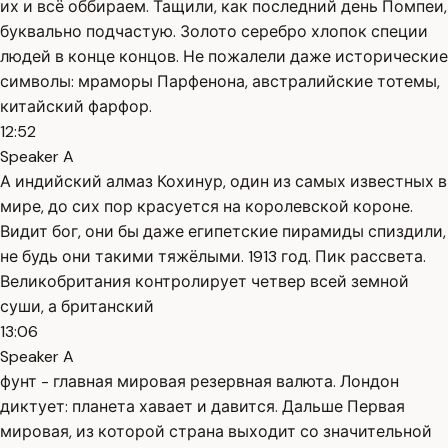
их и всё оббираем. Тащили, как последний день Помпеи,
буквально подчастую. Золото серебро хлопок специи
людей в конце концов. Не пожалели даже исторические
символы: мраморы Парфенона, австралийские тотемы,
китайский фарфор.
12:52
Speaker A
А индийский алмаз Кохинур, один из самых известных в
мире, до сих пор красуется на королевской короне.
Видит бог, они бы даже египетские пирамиды спиздили,
не будь они такими тяжёлыми. 1913 год. Пик рассвета.
Великобритания контролирует четвер всей земной
суши, а британский
13:06
Speaker A
фунт - главная мировая резервная валюта. Лондон
диктует: планета хавает и давится. Дальше Первая
мировая, из которой страна выходит со значительной