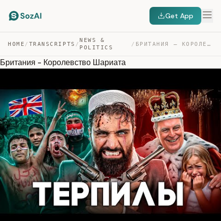
Get App
NEWS &
HOME
/
TRANSCRIPTS
/
/
БРИТАНИЯ – КОРОЛЕВСТВО ШАРИАТА — TRANSCRIPT
POLITICS
Британия - Королевство Шариата