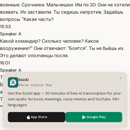
военные. Срочники. Мальчишки. Им по 20. Они не хотели
воевать. Их заставили. Ты сидишь напротив. Задаёшь
вопросы: "Какая часть?
15:53
Speaker A
Какой командир? Сколько человек? Какое
вооружение?" Они отвечают: "Боятся". Ты не бьёшь их.
Это делают ополченцы после.
16:01
Speaker A
Ты просто достаёшь информацию. Это твоя работа.
×
SozAI
Бои, ты не на передовой, но рядом. Ты слышишь
iPhone · Android · Mac
артиллерию каждый день. Видишь раненых, убитых.
Get the SozAI app — 30 minutes of free AI transcription for your
Трупы лежат на улицах, никто не убирает, смердит. Ты
own audio: lectures, meetings, voice memos and YouTube. 99+
languages.
привыкаешь к запаху. Это страшнее всего. Ты видишь
мирных.
We use cookies to enhance your experience.
Privacy Policy
App Store
Google Play
16:18
Accept
Settings
Speaker A