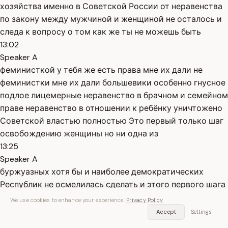
хозяйства именно в Советской России от неравенства
по закону между мужчиной и женщиной не осталось и
следа к вопросу о том как же ты не можешь быть
13:02
Speaker A
феминисткой у тебя же есть права мне их дали не
феминистки мне их дали большевики особенно гнусное
подлое лицемерные неравенство в брачном и семейном
праве неравенство в отношении к ребёнку уничтожено
Советской властью полностью Это первый только шаг
освобождению женщины но ни одна из
13:25
Speaker A
буржуазных хотя бы и наиболее демократических
Республик не осмелилась сделать и этого первого шага
не осмелилась из страха перед Священной частной
We use cookies to enhance your experience.
Privacy Policy
собственностью второй главный шаг отмены частной
Accept
Settings
собственности на землю фабрики заводы этим только и