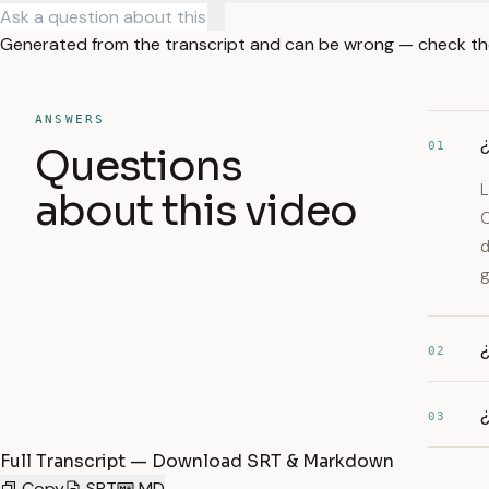
Generated from the transcript and can be wrong — check th
ANSWERS
¿
01
Questions
L
about this video
C
d
g
¿
02
¿
03
Full Transcript — Download SRT & Markdown
Copy
SRT
MD