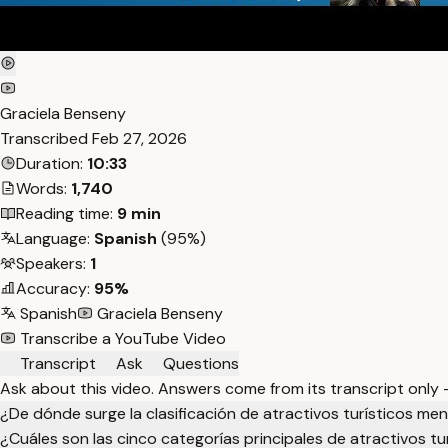
Graciela Benseny
Transcribed
Feb 27, 2026
Duration:
10:33
Words:
1,740
Reading time:
9 min
Language:
Spanish
(95%)
Speakers:
1
Accuracy:
95%
Spanish
Graciela Benseny
Transcribe a YouTube Video
Transcript
Ask
Questions
Ask about this video. Answers come from its transcript only
¿De dónde surge la clasificación de atractivos turísticos me
¿Cuáles son las cinco categorías principales de atractivos tur