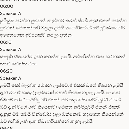
06:00
Speaker A
යූටියුබ් වෙන්න පුළුවන්. නැත්නම් තමන් ස්ටඩි පැක් එකක් වෙන්න
පුළුවන්. මොකක් හරි බලලා ළමයි ඉනෝර්ගනික් සම්පූර්ණයෙන්ම
ඉගෙනගෙන ඉවරයක්ම කරලා දාන්න.
06:10
Speaker A
සම්පූර්ණයෙන්ම ඉවර කරන්න ළමයි. අත්හරින්න එපා. කරනකන්
නතර කරන්න එපා.
06:20
Speaker A
ළමයි කෝ බලන්න මෙතන ලැප්ටොප් එකක් වගේ තියෙන ළමයි.
දැන් මට ඒ කාලේ ලැප්ටොප් එකක් තිබ්බේ නැහැ ළමයි. මං ගාව
තිබ්බේ පරණ කම්පියුටර් එකක්. මම හදාගත්ත කම්පියුටර් එකක්.
ඔව් දැන් මගේ ගාව තියෙනවා මෙතන කම්පියුටර් එකක්. ඒකත්
දැනුත් මම තමයි වින්ඩෝස් දාලා ඔක්කොම හදාගෙන තියෙන්නේ.
මට අනිත් උන් දාන ඒවා හරියන්නේ නැහැ ළමයි.
06:48