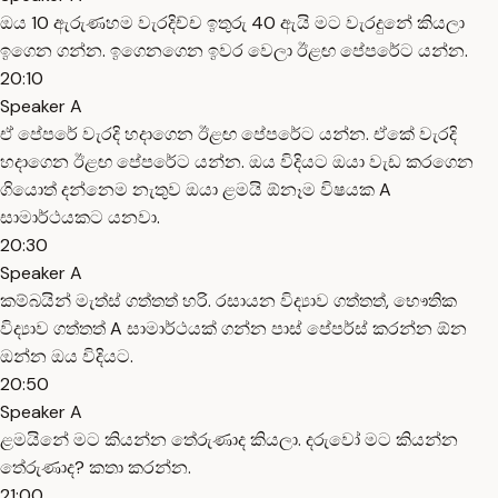
ඔය 10 ඇරුණහම වැරදිච්ච ඉතුරු 40 ඇයි මට වැරදුනේ කියලා
ඉගෙන ගන්න. ඉගෙනගෙන ඉවර වෙලා ඊළඟ පේපරේට යන්න.
20:10
Speaker A
ඒ පේපරේ වැරදි හදාගෙන ඊළඟ පේපරේට යන්න. ඒකේ වැරදි
හදාගෙන ඊළඟ පේපරේට යන්න. ඔය විදියට ඔයා වැඩ කරගෙන
ගියොත් දන්නෙම නැතුව ඔයා ළමයි ඕනෑම විෂයක A
සාමාර්ථයකට යනවා.
20:30
Speaker A
කම්බයින් මැත්ස් ගත්තත් හරි. රසායන විද්‍යාව ගත්තත්, භෞතික
විද්‍යාව ගත්තත් A සාමාර්ථයක් ගන්න පාස් පේපර්ස් කරන්න ඕන
ඔන්න ඔය විදියට.
20:50
Speaker A
ළමයිනේ මට කියන්න තේරුණාද කියලා. දරුවෝ මට කියන්න
තේරුණාද? කතා කරන්න.
21:00