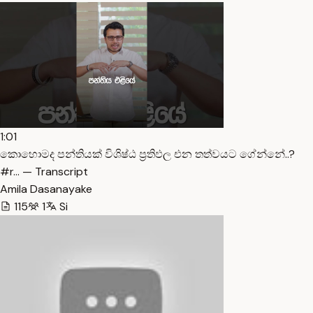
1:01
කොහොමද පන්තියක් විශිෂ්ඨ ප්‍රතිඵල එන තත්වයට ගේන්නේ..?
#r… — Transcript
Amila Dasanayake
115
1
Si