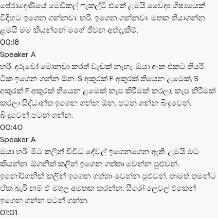
පේරාදෙණියේ මෙඩිකල් ෆැකල්ටි එකේ ළමයි වෛද්‍ය ශිෂ්‍යයෙක්
විදිහට ඉගෙන ගන්නවා. හරි. ඉගෙන ගන්නවා. මතක තියාගන්න
ළමයි මම කියන්නේ මගේ ජීවන අත්දැකීම්.
00:18
Speaker A
හරි. දරුවෝ මොනවා කරත් වැඩක් නැහැ. ඔයා අංක එකට තියරි
ටික ඉගෙන ගන්න ඕන. S අකුරක් F අකුරක් තියෙන ළමෙක්, S
අකුරක් F අකුරක් තියෙන ළමෙක් කැප කිරීමක් කරලා, කැප කිරීමක්
කරලා සිද්ධාන්ත ඉගෙන ගන්න ඕන. පටන් ගන්න බිංදුවෙන්.
බිංදුවෙන් පටන් ගන්න.
00:40
Speaker A
ඔයා හරි. මීට කලින් විවිධ දේවල් ඉගෙනගෙන ඇති. ළමයි මට
කියන්න. ඕගනික් කලින් ඉගෙන ගත්තා වෙන්න පුළුවන්.
ඉනෝර්ගනික් කලින් ඉගෙන ගත්තා වෙන්න පුළුවන්. තාමත් තමන්ට
ඒක බැරි නම් ඒ මගුල අමතක කරන්න. සීරෝ ලෙවල් එකෙන්
ඉගෙන ගන්න පටන් ගන්න.
01:01