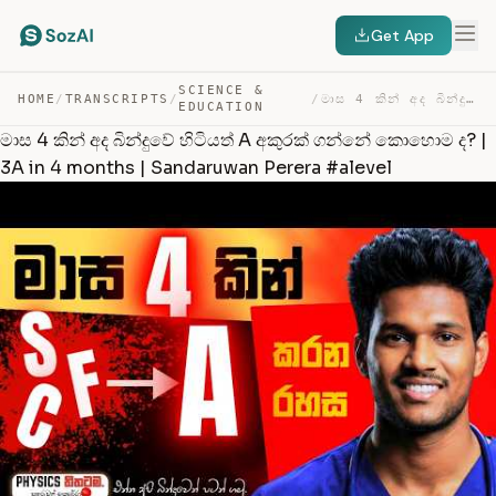
Get App
SCIENCE &
HOME
/
TRANSCRIPTS
/
/
මාස 4 කින් අද බින්දුවේ හිටියත් A අකුරක් ගන්නේ කොහොම ද? … — TRANSCRIPT
EDUCATION
මාස 4 කින් අද බින්දුවේ හිටියත් A අකුරක් ගන්නේ කොහොම ද? |
3A in 4 months | Sandaruwan Perera #alevel