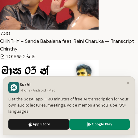
7:30
CHINTHY – Sanda Babalana feat. Raini Charuka — Transcript
Chinthy
1,019
2
Si
×
SozAI
iPhone · Android · Mac
Get the SozAI app — 30 minutes of free AI transcription for your
own audio: lectures, meetings, voice memos and YouTube. 99+
languages.
5:35
We use cookies to enhance your experience.
Privacy Policy
App Store
Google Play
මාස 03 න් Rank එකක් දාන්න වැඩ කරන විදිහ | 2024 A/L Exam…
Accept
Settings
— Transcript