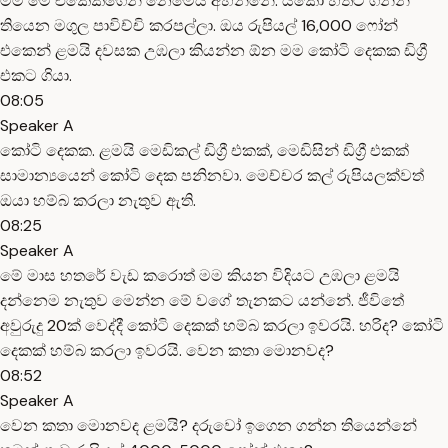
මම මේ එකෙක්ගෙන් නෙමෙයි අහන්නේ. යකෝ හිතට ගනින්
තියෙන මගුල පාවිච්චි කරපල්ලා. ඔය රුපියල් 16,000 ෆෝන්
එකෙන් ළමයි දවසක උඹලා කියන්න ඕන මම කෝටි දෙකක ඩිග්‍රී
එකට ගියා.
08:05
Speaker A
කෝටි දෙකක. ළමයි මෙඩිකල් ඩිග්‍රී එකක්, මෙඩිසින් ඩිග්‍රී එකක්
සාමාන්‍යයෙන් කෝටි දෙක පනිනවා. මෙච්චර කල් රුපියලක්වත්
ඔයා හම්බ කරලා නැතුව ඇති.
08:25
Speaker A
මේ මාස හතරේ වැඩ කරොත් මම කියන විදියට උඹලා ළමයි
දන්නෙම නැතුව මෙන්න මේ වගේ තැනකට යන්නේ. ජීවිතේ
අවුරුදු 20ක් වෙද්දී කෝටි දෙකක් හම්බ කරලා ඉවරයි. හරිද? කෝටි
දෙකක් හම්බ කරලා ඉවරයි. වෙන කතා මොනවද?
08:52
Speaker A
වෙන කතා මොනවද ළමයි? දරුවෝ ඉගෙන ගන්න තියෙන්නේ