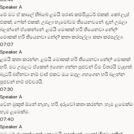
Speaker A
මේ මට ඒ කාලේ තිබ්බේ ළමයි පරණ කම්පියුටර් එකක්. කෝ ලැප්
එකක්, ෆෝන් එකක්. උඹලා හැමෝටම තියෙනවනේ. දැන් උඹලා
බලන්නේ ඒකෙන්නේ. ළමයි මොකක් හරි තියෙනවා නේද?
මොකක් හරි තියෙනවා නේද? කතා කරපල්ලා. කතා කරපල්ලා.
07:07
Speaker A
ළමයි කතා කරන්න. ළමයි මොකක් හරි තියෙනවා නේද? මොකක්
හරි. මට උඹලට ඒකෙන් ඉගෙන ගන්න පුළුවන් වීම විතරයි වැදගත්.
බැටරි බහිනවා නම් චාජ් එකට ඔය මගුල ගහගෙන හරි බලන්න
පුළුවන් නම් එච්චරයි.
07:30
Speaker A
වෙන මුකුත් ඕනේ නැහැ. හරි. දරුවෝ කතා කරන්න. හැම ළමෙක්ම
හැම ළමෙක්ම.
07:40
Speaker A