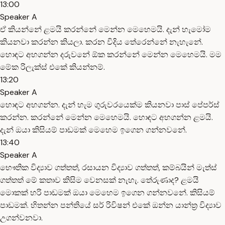
13:00
Speaker A
ඒ කියන්නේ ළමයි කරන්නේ මෙන්න මෙහෙමයි. දැන් හැමෝම
කියනවා කරන්න කියලා. කරන විදිය තේරෙන්නේ නැහැනේ.
හොඳට අහගන්න දරුවනේ ඕක කරන්නේ මෙන්න මෙහෙමයි. මම
මේක රිලැක්ස් එකේ කියන්නම්.
13:20
Speaker A
හොඳට අහගන්න. දැන් හැම ගුරුවරයෙක්ම කියනවා පාස් පේපර්ස්
කරන්න. කරන්නේ මෙන්න මෙහෙමයි. හොඳට අහගන්න ළමයි.
දැන් ඔයා කිසියම් පාඩමක් මෙහෙම ඉගෙන ගන්නවනේ.
13:40
Speaker A
භෞතික විද්‍යාව ගත්තත්, රසායන විද්‍යාව ගත්තත්, කම්බයින් මැත්ස්
ගත්තත් මේ කතාව කිසිම වෙනසක් නැහැ. තේරුණාද? ළමයි
මොකක් හරි පාඩමක් ඔයා මෙහෙම ඉගෙන ගන්නවනේ. කිසියම්
පාඩමක්. හිතන්න පන්තියේ සර් රිවිෂන් එකේ ඔන්න යාන්ත්‍ර විද්‍යාව
උගන්වනවා.