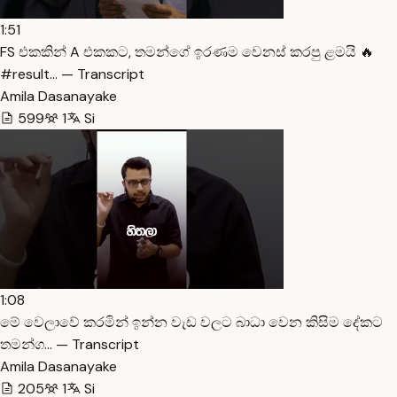
1:51
FS එකකින් A එකකට, තමන්ගේ ඉරණම වෙනස් කරපු ළමයි 🔥
#result… — Transcript
Amila Dasanayake
599
1
Si
1:08
මේ වෙලාවේ කරමින් ඉන්න වැඩ වලට බාධා වෙන කිසිම දේකට
තමන්ග… — Transcript
Amila Dasanayake
205
1
Si