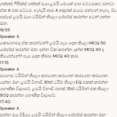
ගත්තත්, ෆිසික්ස් ගත්තත් ඔයා ළමයි මේකේ මාර මට්ටමකට එනවා.
ඒක A එක මට්ටම. හැබැයි තාම A අකුරක් ඔයාට එන්නේ නැහැ. ඊට
පස්සේ ළමයි ඔයා ටයිමින් තියලා පේපර්ස් කරන්න පටන් ගන්න
ඕන.
16:55
Speaker A
කොහොමද ඒක කරන්නේ? ළමයි පැය දෙක තියලා MCQ 50
පේපර්ස් කරන්න ඕන. දන්න ටික කරන්න. දන්න MCQ 40 ද
තියෙන්නේ? පැය දෙක තිබ්බා. MCQ 40 කරා.
17:15
Speaker A
ඔහොම ටයිමින් තියලා කරගෙන කරගෙන කරගෙන කරගෙන
යන්න ඕන. ළමයි විනාඩි 30ක් ටයිම් තියලා EQ එකක් කරන්න
භෞතික විද්‍යාවේ. ළමයි විනාඩි පහක්, 15ක් ටයිමින් එක තියලා
SCQ කරන්න භෞතික විද්‍යාවේ.
17:40
Speaker A
ඔන්න ඔය විදියට ළමයි ටයිමින් තියලා පේපර්ස් කරන්න ඕන.