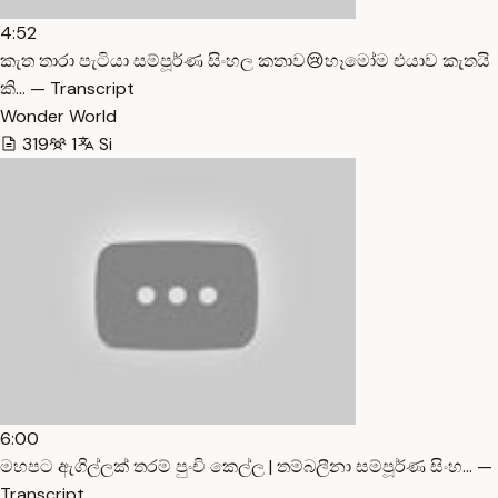
4:52
කැත තාරා පැටියා සම්පූර්ණ සිංහල කතාව😢හෑමෝම එයාව කැතයි
කි… — Transcript
Wonder World
319
1
Si
6:00
මහපට ඇගිල්ලක් තරම් පුංචි කෙල්ල | තම්බලීනා සම්පූර්ණ සිංහ… —
Transcript