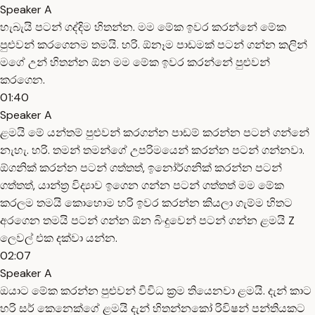
Speaker A
හැබැයි පටන් ගද්දිම හිතන්න. මම මේක ඉවර කරන්නේ මේක
පුළුවන් කරගෙනම තමයි. හරි. ඕනෑම පාඩමක් පටන් ගන්න කලින්
මගේ උන් හිතන්න ඕන මම මේක ඉවර කරන්නේ පුළුවන්
කරගෙන.
01:40
Speaker A
ළමයි මේ යන්තම් පුළුවන් කරගන්න පාඩම් කරන්න පටන් ගන්නේ
නැහැ. හරි. තමන් තමන්ගේ උපරිමයෙන් කරන්න පටන් ගන්නවා.
ඕගනික් කරන්න පටන් ගත්තත්, ඉනෝර්ගනික් කරන්න පටන්
ගත්තත්, යාන්ත්‍ර විද්‍යාව ඉගෙන ගන්න පටන් ගත්තත් මම මේක
කරලම තමයි කොහොම හරි ඉවර කරන්න කියලා ගැම්ම හිතට
අරගෙන තමයි පටන් ගන්න ඕන බිංදුවෙන් පටන් ගන්න ළමයි Z
ලෙවල් එක දක්වා යන්න.
02:07
Speaker A
ඔයාට මේක කරන්න පුළුවන් විවිධ ක්‍රම තියෙනවා ළමයි. දැන් කාට
හරි සර් කෙනෙක්ගේ ළමයි දැන් හිතන්නකෝ රිවිෂන් පන්තියකට