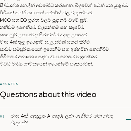
සිද්ධාන්ත හොඳින් අවබෝධ කරගෙන, බිංදුවෙන් පටන් ගත යුතු බව.
රිවිෂන් පන්ති සහ පාස් පේපර්ස් වල වැදගත්කම.
MCQ සහ EQ ප්‍රශ්න වලට සූදානම් වීමේ ක්‍රම.
තනිවම ඉගෙනීමේ වැදගත්කම සහ කැපවීම.
ඉගෙනුම් උපාංගවල සීමාවන්ට අදාළ උපදෙස්.
මාස 4ක් තුළ ඉගෙනුම් සැලැස්මක් සකස් කිරීම.
පාඩම් සම්පූර්ණයෙන් ඉගෙනීම සහ අත්හරින නොකිරීම.
ජීවිතයේ අනාගතය සඳහා අධ්‍යාපනයේ වැදගත්කම.
විවිධ මාධ්‍ය භාවිතයෙන් ඉගෙනීමේ හැකියාවන්.
ANSWERS
Questions about this video
මාස 4ක් ඇතුළත A අකුරු ලබා ගැනීමට මොනවද
01
වැදගත්?