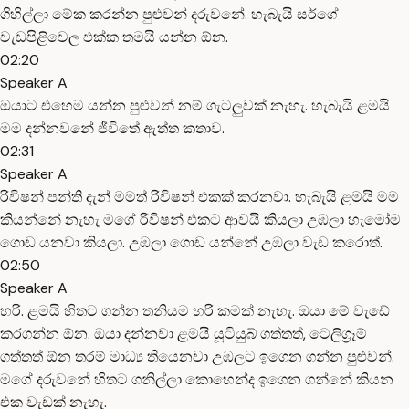
ගිහිල්ලා මේක කරන්න පුළුවන් දරුවනේ. හැබැයි සර්ගේ
වැඩපිළිවෙල එක්ක තමයි යන්න ඕන.
02:20
Speaker A
ඔයාට එහෙම යන්න පුළුවන් නම් ගැටලුවක් නැහැ. හැබැයි ළමයි
මම දන්නවනේ ජීවිතේ ඇත්ත කතාව.
02:31
Speaker A
රිවිෂන් පන්ති දැන් මමත් රිවිෂන් එකක් කරනවා. හැබැයි ළමයි මම
කියන්නේ නැහැ මගේ රිවිෂන් එකට ආවයි කියලා උඹලා හැමෝම
ගොඩ යනවා කියලා. උඹලා ගොඩ යන්නේ උඹලා වැඩ කරොත්.
02:50
Speaker A
හරි. ළමයි හිතට ගන්න තනියම හරි කමක් නැහැ. ඔයා මේ වැඩේ
කරගන්න ඕන. ඔයා දන්නවා ළමයි යූටියුබ් ගත්තත්, ටෙලිග්‍රෑම්
ගත්තත් ඕන තරම් මාධ්‍ය තියෙනවා උඹලට ඉගෙන ගන්න පුළුවන්.
මගේ දරුවනේ හිතට ගනිල්ලා කොහෙන්ද ඉගෙන ගන්නේ කියන
එක වැඩක් නැහැ.