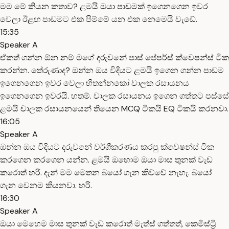
මම මේ කියන කතාව? ළමයි ඔයා පාඩමක් ඉගෙනගෙන ඉවර
වෙලා ඊළඟ පාඩමට එක පිම්මේ යන එක නෙමෙයි වැඩේ.
15:35
Speaker A
ඒකත් ගන්න ඕන නම් මගේ දරුවනේ පාස් පේපර්ස් ක්වෙෂන්ස් ටික
කරන්න. තේරුණාද? ඔන්න ඔය විදියට ළමයි ඉගෙන ගන්න පාඩම
ඉගෙනගෙන ඉවර වෙලා හිතන්නකෝ චාලක රසායනය
ඉගෙනගෙන ඉවරයි. හතම්. චාලක රසායනය ඉගෙන ගත්තට පස්සේ
ළමයි චාලක රසායනයෙන් තියෙන MCQ ටිකයි EQ ටිකයි කරනවා.
16:05
Speaker A
ඔන්න ඔය විදියට දරුවනේ වර්ගීකරණය කරපු ක්වෙෂන්ස් ටික
කරගෙන කරගෙන යන්න. ළමයි ඔහොම ඔයා මාස තුනක් වැඩ
කරොත් හරි. දැන් මම මෙතන බයෝ ගැන කිව්වේ නැහැ. බයෝ
ගැන වෙනම කියනවා. හරි.
16:30
Speaker A
ඔයා මෙහෙම මාස තුනක් වැඩ කරොත් මැත්ස් ගත්තත්, කෙමිස්ට්‍රි