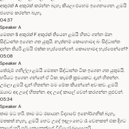
අකුරක් A අකුරක් කරන්න බැහැ කියලා එහෙම ඉගෙනගෙන. ළමයි
එහෙම කරන්න බැහැ.
04:37
Speaker A
මෙතන S අකුරක් F අකුරක් තියෙන ළමයි හිතට ගන්න ඕන
සිද්ධාන්ත ඉගෙන ගත යුතුයි. නැත්නම් කොහොමද බං සිද්ධාන්ත
දන්න තියරි ළමයි එක්ක හැප්පෙන්නේ. කොහොමද හැප්පෙන්නේ?
05:08
Speaker A
තේරුම් ගනිල්ලා ළමයි මෙතන සිද්ධාන්ත ටික ඉගෙන ගත යුතුමයි.
හරියට ඉගෙන ගන්නේ ඒ ටික. කැමති ක්‍රමයකට. දැන් හිතන්න.
උඹලා ළමයි දැන් හිතන්න මම මේක කියන්නේ අවංකව. ළමයි
ඔයාට අද උදේ හිතන්න. අද උදේ කාලේ වෙන් කරගන්න පුළුවන්.
05:34
Speaker A
තාම මට හරි. තාම මට රසායන විද්‍යාවේ ඉනෝර්ගනික් බැහැ.
මතකත් නැහැ. ළමයි හෙට උදේ ඉඳලා හෙට රෑ වෙනකන් එක දිගට
කාගේ හරි සර් කෙනෙක්ගේ වීඩියෝ බලලා හරි.