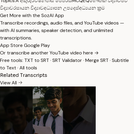
Topics:
A අකුරු
රිවිෂන්
පාස් පේපර්ස්
MCQ
EQ
භෞතික විද්‍යාව
ජීව
විද්‍යාව
රසායන විද්‍යාව
අධ්‍යාපන උපදෙස්
අධ්‍යයන ක්‍රම
Get More with the SozAI App
Transcribe recordings, audio files, and YouTube videos —
with AI summaries, speaker detection, and unlimited
transcriptions.
App Store
Google Play
Or transcribe another YouTube video here →
Free tools:
TXT to SRT
·
SRT Validator
·
Merge SRT
·
Subtitle
to Text
·
All tools
Related Transcripts
View All