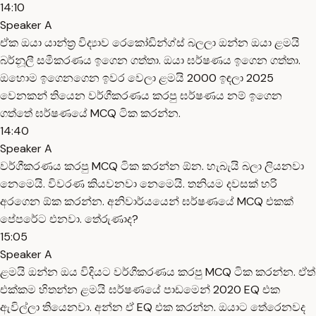
14:10
Speaker A
ඒක ඔයා යාන්ත්‍ර විද්‍යාව රෙකෝඩින්ග්ස් බලලා ඔන්න ඔයා ළමයි
බර්නූලී සමීකරණය ඉගෙන ගත්තා. ඔයා ඝර්ෂණය ඉගෙන ගත්තා.
ඔහොම ඉගෙනගෙන ඉවර වෙලා ළමයි 2000 ඉඳලා 2025
වෙනකන් තියෙන වර්ගීකරණය කරපු ඝර්ෂණය නම් ඉගෙන
ගත්තේ ඝර්ෂණයේ MCQ ටික කරන්න.
14:40
Speaker A
වර්ගීකරණය කරපු MCQ ටික කරන්න ඕන. හැබැයි බලා ලියනවා
නෙමෙයි. විවරණ කියවනවා නෙමෙයි. තනියම දවසක් හරි
අරගෙන ඕක කරන්න. අනිවාර්යයෙන් ඝර්ෂණයේ MCQ එකක්
පේපරේට එනවා. තේරුණාද?
15:05
Speaker A
ළමයි ඔන්න ඔය විදියට වර්ගීකරණය කරපු MCQ ටික කරන්න. ඒත්
එක්කම හිතන්න ළමයි ඝර්ෂණයේ පාඩමෙන් 2020 EQ එක
ඇවිල්ලා තියෙනවා. අන්න ඒ EQ එක කරන්න. ඔයාට තේරෙනවද