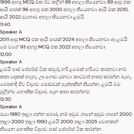
1996 අහපු MCQ එක ඊට කලින් 89 අහලා තියෙනවා. 89 ආපු එක
ආයි පාරක් 96 අහපු එක 2000 අහලා තියෙනවා. ආයි ඕක 2010,
ආයි 2022 ඔහොම අහලා තියෙනවා ළමයි.
11:40
Speaker A
2011 ආපු MCQ එක ආයි පාරක් 2024 අහලා තියෙනවා. ආ ළමයි
මේ වගේ 93 අහපු MCQ එක 2022 අහලා තියෙනවා.
12:00
Speaker A
ළමයි පාස් පේපර්ස් ටික කවුරු හරි ළමෙක් හරියට කරනවා නම්
කතා දෙකක් නැහැ. ඌ ගොඩ යනවා. කාටවත් නතර කරන්න බැහැ.
මෙතනදි ජීව විද්‍යාව පොඩ්ඩක් පැත්තකින් තියන්න. ළමයි මම
මුලින්ම භෞතික විද්‍යාව ගැන කතා කරන්නම්.
12:30
Speaker A
ඔයා 1980 ඉඳලා ගන්න අමාරු නම් අඩුම ගානේ අඩුම ගානේ 2000
ඉඳලා 2000 ඉඳලා 1990 ළමයි 2000 ඉඳලා 2025 වෙනකන්
තියෙන භෞතික විද්‍යාව පාස් පේපර්ස් ටික කරන්න.