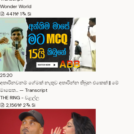
Wonder World
441
1
Si
25:20
අතාරිනවනම් ගේමක් නැතුව අතාරින්න තිබුන එකෙක් || මේ
මාසෙත… — Transcript
THE RING - වළල්ල
2,156
2
Si