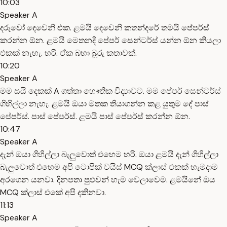
10:03
Speaker A
දරුවෝ දෙවෙනි එක. ළමයි දෙවෙනි කතන්දරේ තමයි පේපර්ස්
කරන්න ඕන. ළමයි මෙතනදි පේපර් සෙන්ටර්ස් යන්න ඕන කියලා
එකක් නැහැ. හරි. ඒක බහා බූරු කතාවක්.
10:20
Speaker A
මම සයි දෙකක් A ගත්තා භෞතික විද්‍යාවට. මම පේපර් සෙන්ටර්ස්
ගිහිල්ලා නැහැ. ළමයි ඔයා මතක තියාගන්න කළ යුතුම දේ පාස්
පේපර්ස්. පාස් පේපර්ස්. ළමයි පාස් පේපර්ස් කරන්න ඕන.
10:47
Speaker A
දැන් ඔයා ගිහිල්ලා බැලුවොත් එහෙම හරි. ඔයා ළමයි දැන් ගිහිල්ලා
බැලුවොත් එහෙම අපි ටොපික් වයිස් MCQ ක්ලාස් එකක් හැමදාම
අරගෙන යනවා. දිනපතා පුළුවන් හැම වෙලාවෙම. ළමයිනේ ඔය
MCQ ක්ලාස් එකේ අපි දකිනවා.
11:13
Speaker A