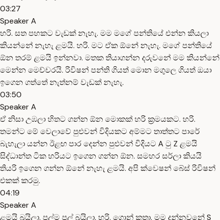
03:27
Speaker A
හරි. සත පහකට වැඩක් නැහැ. මම මගේ පන්තියේ එන්න කියලා
කියන්නේ නැහැ ළමයි. හරි. මට ඒක ඕනේ නැහැ. මගේ පන්තියේ
ඕන තරම් ළමයි ඉන්නවා. මතක තියාගන්න දරුවනේ මම කියන්නේ
මෙන්න මෙච්චරයි. රිවිෂන් පන්ති ගියත් මොන මගුලෙ ගියත් ඔයා
ඉගෙන ගත්තේ නැත්නම් වැඩක් නැහැ.
03:50
Speaker A
ඒ නිසා උඹලා හිතට ගන්න ඕන මොකක් හරි ක්‍රමයකට. හරි.
තමන්ට මේ වෙලාවේ පුළුවන් විදියකට අම්මට තාත්තට පාරේ
බැහැලා යන්න ඊළඟ පාර දෙන්න පුළුවන් විදියට A ටු Z ළමයි
සිද්ධාන්ත ටික හරියට ඉගෙන ගන්න ඕන. සමහර සර්ලා කියයි
තියරි ඉගෙන ගන්න ඕනේ නැහැ ළමයි. අපි ක්වෙෂන් බේස් රිවිෂන්
එකක් කරමු.
04:19
Speaker A
ළමයි බයිලා. පල්ම පල් බයිලා. හරි. ගොන් කතා. මම දන්නවනේ S