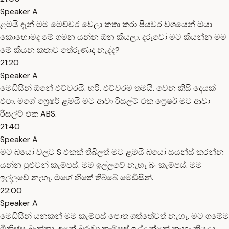
Speaker A
ළමයි දැන් මම මෙච්චර වෙලා කතා කරා පියවර වශයෙන් ඔයා
කොහොමද මේ ගමන යන්න ඕන කියලා. දරුවෝ මට කියන්න මම
මේ කියන කතාව තේරුණාද නැද්ද?
21:20
Speaker A
මෙඩිසින් ඕනේ එච්චරයි. හරි. එච්චරම තමයි. වෙන කිසි දෙයක්
එපා. මගේ ෆ්‍රෙෂර් ළමයි මට ආවා රිසල්ට් එක ෆ්‍රෙෂර් මට ආවා
රිසල්ට් එක ABS.
21:40
Speaker A
මට බයෝ වලට S එකක් තිබිලත් මට ළමයි බයෝ සයන්ස් කරන්න
යන්න පුළුවන් කැම්පස්. මම ඉල්ලුවේ නැහැ බං කැම්පස්. මම
ඉල්ලුවේ නැහැ. මගේ හිතේ තිබ්බේ මෙඩිසින්.
22:00
Speaker A
මෙඩිසින් යනකන් මම කැම්පස් පොත ගත්තේවත් නැහැ. මට ගමේම
මිනිස්සු බැන්නා. අනේ බූරුවා කැම්පස් ඉල්ලන්නේ නැහැ කියලා.