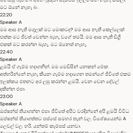
මට ඕනේ නැහැ බං.
22:20
Speaker A
මම ආස නැති මගුලක් මට මොකටද? මම ආස නැති කෙල්ලෙක්
එක්ක මට ජීවත් වෙන්න බැහැ වගේ තමයි. මම ආස නැති ඩිග්‍රී
එකක් මට කරන්න බැහැ. මට ඕනෙත් නැහැ.
22:40
Speaker A
ළමයි ඒ ගැම්ම හදාගනින්. මම මෙඩිසින් යනකන් මේක
අත්හරින්නේ නැහැ කියන ගැම්ම හදාගෙන තමන්ගේ ජීවිතේ එකම
ඉලක්කය එතනට අර ලඝු කරන්න ළමයි. වෙන වෙන දේවල්
දකින්න එපා.
23:00
Speaker A
ඔප්ෂන්ස් තියාගන්න එපා. ජීවිතේ අපිට වරදින්නේ අපි ළමයි විවිධ
ඔප්ෂන්ස් තියාගත්තට පස්සේ සමහර තැන් වල. විශේෂයෙන්ම A
ලෙවල් වල. හරි. යන්තම් කැම්පස් යනවා.