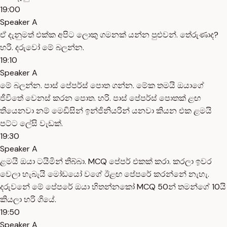
19:00
Speaker A
ඒ දැනුමත් එක්ක අපිට ලොකු ගමනක් යන්න පුළුවන්. තේරුණාද?
හරි. දරුවෝ මේ බලන්න.
19:10
Speaker A
මේ බලන්න. පාස් පේපර්ස් පොත ගන්න. මේක තමයි ඔයාගේ
ජීවිතේ වෙනස් කරන පොත. හරි. පාස් පේපර්ස් පොතක් ළඟ
තියෙනවා නම් මෙඩිසින් ඉන්ජිනියරින් යනවා කියන එක ළමයි
පට්ට ලේසි වැඩක්.
19:30
Speaker A
ළමයි ඔයා ටයිමින් තිබ්බා. MCQ පේපර් එකක් කරා. කරලා ඉවර
වෙලා හැබැයි මෝඩයෝ වගේ ඊළඟ පේපරේ කරන්නේ නැහැ.
දරුවනේ මේ පේපරේ ඔයා හිතන්නකෝ MCQ 50න් තමන්ගේ 10යි
කියලා හරි ගියේ.
19:50
Speaker A