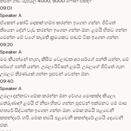
තමන් ගාව රුපියල් 4000, 5000 ෆෝන් එකද?
09:01
Speaker A
ඒකෙන් කෝටි දෙකක් හම්බ කරන්න ඉගෙන ගන්න. ජීවිතේ
තියෙන දේන් වැඩ කරන්න ඉගෙන ගන්න ඕන. ළමයි හිතට ගන්න
මෙන්න මේ වගේ කැමති ක්‍රමයකට පාඩම් ටික ඉගෙන ගන්න.
09:20
Speaker A
මම කියන්නේ නැහැ කිසිම වෙලාවක අර සර්ගේ පන්ති යන්න, මේ
සර්ගේ පන්ති යන්න. උඹලා රිවිෂන් ළමයි. උඹලගේ ජීවිතේ ගැන
උඹලට තීරණයක් ගන්න පුළුවන් වෙන්න ඕන.
09:40
Speaker A
උඹලා දන්නවා මේක කරන්න ඕන වේගය මොකක්ද කියලා.
තේරුණාද? ළමයි ඒ නිසා හිතට ගන්න පුළුවන් ඉක්මනට මේ මාස
හතරේ සිද්ධාන්ත ඉගෙන ගන්න ඕන. මේක තමයි පළවෙනි
කතන්දරේ. හරි. මේක තමයි පළවෙනි කතන්දරේ ළමයි දෙවෙනි
එක.