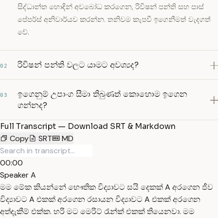
සිද්ධාන්ත හොඳින් අවබෝධ කරගෙන, රිවිෂන් පන්ති සහ පාස්
පේපර්ස් අනිවාර්යව කරන්න. තනිවම කැපවී ඉගෙනීමත් වැදගත්
වේ.
රිවිෂන් පන්ති වලට යාමට අවශ්‍යද?
02
ඉගෙනුම් උපාංග සීමා තිබුණත් කොහොම ඉගෙන
03
ගන්නද?
Full Transcript — Download SRT & Markdown
Copy
SRT
MD
00:00
Speaker A
මම මේක කියන්නේ භෞතික විද්‍යාවට සයි දෙකක් A අරගෙන ජීව
විද්‍යාවට A එකක් අරගෙන රසායන විද්‍යාවට A එකක් අරගෙන
අත්දැකීම් එක්ක. හරි මට මෙරිට් රෑන්ක් එකක් තියෙනවා. මම