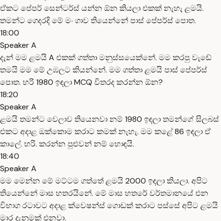
ඒකට පේපර් සෙන්ටර්ස් යන්න ඕන කියලා එකක් නැහැ ළමයි.
තමන්ට ගෙදරදි මේ මං ගාව තියෙන්නේ පාස් පේපර්ස් පොත.
18:00
Speaker A
දැන් මම ළමයි A එකක් ගත්තා මනුස්සයෙක්නේ. මම කරපු වැඩේ
තමයි මම මේ උඹලට කියන්නේ. මම ගත්තා ළමයි පාස් පේපර්ස්
පොත. හරි 1980 ඉඳලා MCQ විතරද කරන්න ඕන?
18:20
Speaker A
ළමයි තමන්ට වෙලාව තියෙනවා නම් 1980 ඉඳලා තමන්ගේ සිලබස්
එකට අදාළ ඔක්කොම කරාට කමක් නැහැ. මම කළේ 86 ඉඳලා ඒ
කාලේ. හරි. කරන්න පුළුවන් නම් හොඳයි.
18:40
Speaker A
මම මෙන්න මේ මට්ටම ගත්තේ ළමයි 2000 ඉඳලා කියලා. අපිට
තියෙන්නේ මාස හතරයිනේ. මේ මාස හතරේ වර්තමානයේ එන
විභාග රටාවට අදාළ ක්වෙෂන්ස් ගොඩක් කරාට පස්සේ අපිට ළමයි
මාර දැනුමක් එනවා.