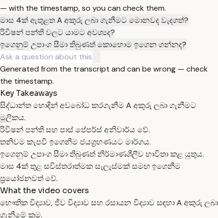
— with the timestamp, so you can check them.
මාස 4ක් ඇතුළත A අකුරු ලබා ගැනීමට මොනවද වැදගත්?
රිවිෂන් පන්ති වලට යාමට අවශ්‍යද?
ඉගෙනුම් උපාංග සීමා තිබුණත් කොහොම ඉගෙන ගන්නද?
Generated from the transcript and can be wrong — check
the timestamp.
Key Takeaways
සිද්ධාන්ත හොඳින් අවබෝධ කරගැනීම A අකුරු ලබා ගැනීමට
මූලිකය.
රිවිෂන් පන්ති සහ පාස් පේපර්ස් අනිවාර්ය වේ.
තනිවම කැපවී ඉගෙනීම ජයග්‍රහණයට මාර්ගය.
ඉගෙනුම් උපාංග සීමා තිබුණත් නිර්මාණශීලීව භාවිතා කළ යුතුය.
මාස 4ක් තුළ සවිස්තරාත්මක සැලැස්මක් සමඟ ඉගෙනීම
ප්‍රයෝජනවත් වේ.
What the video covers
භෞතික විද්‍යාව, ජීව විද්‍යාව සහ රසායන විද්‍යාව සඳහා A අකුරු ලබා
ගැනීමේ ක්‍රම.