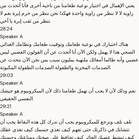
يعني الإهمال في اختيار نوعية طعامنا من ناحية أخرى فأنا أتحدث من
زاوية لا لا ننظر من زاوية واحدة فهكذا نحن ننظر من خرم إبرة نعم لا
تنظر من ثقب إبرة يا أخي.
28:24
Speaker A
هناك اختيارك في نوعية طعامك وتوقيت طعامك ونظامك الغذائي
الصحي هذا لا يهمل ولكن الآن أنا أتحدث عن أن القولون العصبي ليس
عصبي وأنه طالما أمعائك ملتهبة بمليون سبب بس نحن الآن نتحدث عن
الصدمات المخزنة والطفولة الصدمات الطفولة المكبوتة.
29:03
Speaker A
نعم وذلك لأن لا يجب أن نهمل طعامنا ذلك لأن الميكروبيوم هو جيشك
النفسي الحقيقي.
29:21
Speaker A
نلف نلف ونرجع للميكروبيوم يجب أن ندرك كل هذه النقاط يجب أن
تتشابك في ذاكرتك حتى تفهم كيف تغذي جسمك كيف تغذي عقلك
كيف تنشط عصبك الحائر كيف تحافظ على صحتك ومناعتك وحيويتك