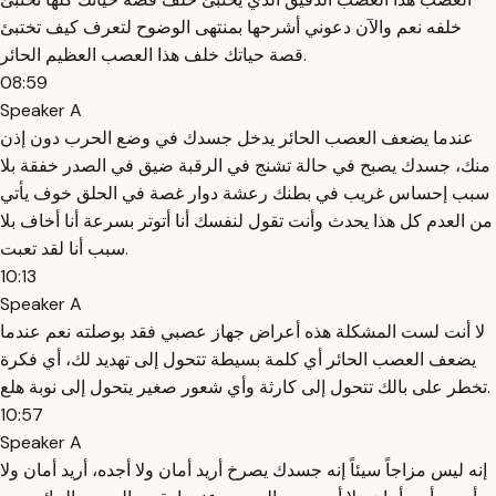
خلفه نعم والآن دعوني أشرحها بمنتهى الوضوح لتعرف كيف تختبئ
قصة حياتك خلف هذا العصب العظيم الحائر.
08:59
Speaker A
عندما يضعف العصب الحائر يدخل جسدك في وضع الحرب دون إذن
منك، جسدك يصبح في حالة تشنج في الرقبة ضيق في الصدر خفقة بلا
سبب إحساس غريب في بطنك رعشة دوار غصة في الحلق خوف يأتي
من العدم كل هذا يحدث وأنت تقول لنفسك أنا أتوتر بسرعة أنا أخاف بلا
سبب أنا لقد تعبت.
10:13
Speaker A
لا أنت لست المشكلة هذه أعراض جهاز عصبي فقد بوصلته نعم عندما
يضعف العصب الحائر أي كلمة بسيطة تتحول إلى تهديد لك، أي فكرة
تخطر على بالك تتحول إلى كارثة وأي شعور صغير يتحول إلى نوبة هلع.
10:57
Speaker A
إنه ليس مزاجاً سيئاً إنه جسدك يصرخ أريد أمان ولا أجده، أريد أمان ولا