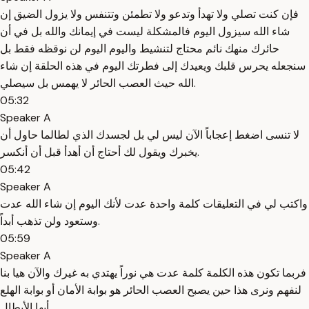
فإن كنت تصلي ولا تهدأ وتدعو ولا تطمئن وتتنفس ولا يزول الضيق إن
شاء الله سيزول اليوم فالمشكلة ليست في إيمانك والله بل في أن
حائرك منهك نائم محتاج لتنشيط واليوم اليوم لن نوقظه فقط بل
سنجعله يحرس قلبك ويعيدك إلى فطرتك اليوم في هذه الحلقة إن شاء
الله حيث العصب الحائر لا يهمس بل سيصلي.
05:32
Speaker A
لا تنسى اضغط إعجاباً الآن ليس لي بل لجسدك الذي لطالما حاول أن
يخبرك ويقول لك أحتاج أن أهدأ قبل أن أنكسر.
05:42
Speaker A
واكتب لي في التعليقات كلمة واحدة عدت لأنك اليوم إن شاء الله عدت
وستعود ولن تذهب أبداً.
05:59
Speaker A
فربما تكون هذه الكلمة كلمة عدت هي نوراً يهتدي به غيرك والآن هيا بنا
لنفهم ونرى هذا حين يصبح العصب الحائر هو بوابة الأمان أو بوابة الهلع
أيها الأبطال.