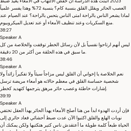
2023 أثبتت هذه الدراسة أن خفض الالتهاب في الأمعاء يعيد ضبط
العصب الحائر ويقلل القلق بنسبة كام؟ بنسبة 72% وهذا يفسر علمياً
لماذا يشعر الناس بالراحة امتى الناس بتحس بالراحة؟ عند الصيام عند
منع السكريات وعند تنظيف الأمعاء أو عند تعديل الميكروبيوم.
38:27
Speaker A
ليس أنهم ارتاحوا نفسياً بل لأن رسائل الخطر توقفت والخلاصة من كل
ما سبق في هذه الحلقة من أكثر من 20 دقيقة.
38:46
Speaker A
نعم الخلاصة يا إخواني أن القلق ليس مزاجاً سيئاً ولا تفكيراً زائداً ولا
شخصية حساسة القلق في معظم حالاته هو أمعاء مريضة ترسل
إشارات خاطئة وعصب حائر مرهق يترجمها كتهديد كخطر.
39:19
Speaker A
فإن أردت الهدوء ابدأ من هنا أصلح الأمعاء يهدأ الحائر يهدأ العقل تختفي
نوبات الهلع والقلق اكتبوا الآن عدت ضبط أحشائي فعاد حائري إلى
الحياة طبعاً كلمة طويلة ما أعتقدش ناس كتير هتكتبها ولكن يمكنك أن