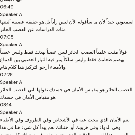
06:49
Speaker A
اسمعوني جيداً لأن ما سأقوله الآن ليس رأياً بل هو حقيقة عصبية أثبتتها
مئات الدراسات عن العصب الحائر.
07:05
Speaker A
قولاً مثبت علمياً العصب الحائر ليس عصباً يهدئك فقط وليس عصباً
يهضم طعامك فقط وليس سلكاً يمر فيه التيار العصبي بين الدماغ
والأمعاء أرجو التركيز هذا كلام هام.
07:28
Speaker A
العصب الحائر هو مقياس الأمان في جسدك نقولها تاني العصب الحائر
هو مقياس الأمان في جسدك.
08:14
Speaker A
نعم الأمان الذي تبحث عنه في الأشخاص وفي الظروف وفي الأطباء
وفي الدواء وفي هروبك أو اختبائك نعم يبدأ كل شيء هنا في هذا
العصب هذا العصب الدقيق الذي يختبئ خلف قصة حياتك كلها تختبئ