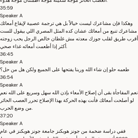
العصب الحائر موجة سكينة موجة اطمئنان موجة هدوء.
35:59
Speaker A
وهكذا فإن مشاعرك ليست خيالاً بل هي ترجمة عصبية لإيقاع أمعائك
مشاعرك تنبع من أمعائك عشان كده المثل المصري اللي بيقول للست
أقرب طريق لقلب جوزك معدته مش غلطان خالص الرجل يحب زوجته
أكثر إذا أطعمت أمعائه غذاء صحي.
36:45
Speaker A
طعمه حلو إن شاء الله وربنا يفتحها على الجميع ولكن هل من حل؟
36:54
Speaker A
نعم المفاجأة بقى أن إصلاح الأمعاء بإذن الله سهل وسريع على الله نعم
لو أصلحت أمعائك فأنت بهذه الحركة بهذا الإصلاح تحرر العصب الحائر
من وضع الحرب.
37:20
Speaker A
ففي دراسة ضخمة من جونز هوبكنز جامعة جونز هوبكنز في عام