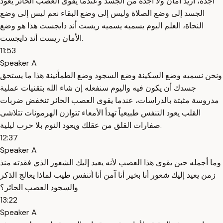
أجده، أريد أمان ولا أجده من الجسد وعندما يقوى العصب الحائر يعود
الجسد إلى وضع الصلاة وليس إلى وضع البقاء نعم ليس إلى وضع
النجاة، العلم اليوم يسميه يسميه ريست أند دايجست هذا هو وضع
الأمان ريست أند دايجست.
11:53
Speaker A
ونحن نسميه وضع السكينة وضع السجود وضع الطمأنينة هذا ما يستحق
جسدك أن يكون فيه واليوم سنفعله إن شاء الله بتقنيات عملية
مدروسة مثبتة بالدراسات، عندما يقوى العصب الحائر تنخفض ضربات
القلب يعود التنفس طبيعياً تهدأ الأمعاء تتوازن الهرمونات تتلاشى
صفارات القلق من عقلك ويعود النوم بلا حرب ليلية.
12:37
Speaker A
وما أجمله حين يقوى هذا العصب لأنه يعيد إليك الشعور الذي فقدته منذ
زمن يعيد إليك شعور أنا بخير أنا آمن أنا أتنفس طيب لماذا يعالج الذكر
والسجود العصب الحائر؟
13:22
Speaker A