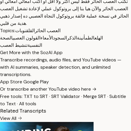
تكتب العصب الحائر فقط ليس أكثر ولا أقل أو اكتب أمعائي أمعائي أو
العصب الحائر والآن هيا بنا إلى بروتوكول عملي لإعادة تشغيل العصب
الحائر في نسخة عملية فائقة بروتوكول النجاة العصبي ده إصدار ذهبي
هدية من قلبي.
العصب الحائر
القلق
نوبات
Topics:
الهلع
الطمأنينة
الذكر
السجود
الأمعاء
القولون العصبي
الصحة
النفسية
تنشيط العصب
Get More with the SozAI App
Transcribe recordings, audio files, and YouTube videos —
with AI summaries, speaker detection, and unlimited
transcriptions.
App Store
Google Play
Or transcribe another YouTube video here →
Free tools:
TXT to SRT
·
SRT Validator
·
Merge SRT
·
Subtitle
to Text
·
All tools
Related Transcripts
View All