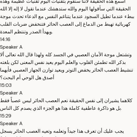
اسمع هذه الحقيقة لأننا سنقوم بتقنيات اليوم تقنيات عظيمة وهذه
الحقيقة التي سأقولها اليوم والله ستدهشك عندما تقول لا إله إلا الله
ببطء عندما تطيل السجود عندما يتناغم النفس مع الدعاء تحدث موجة
كهربائية تهبط من الدماغ إلى العصب الحائر فتنخفض ضربات القلب
ويهدأ الصدر وتنتظم المعدة.
14:16
Speaker A
وتشتعل موجة الأمان العصبي في الجسد كله ولهذا قال الله تعالى ألا
بذكر الله تطمئن القلوب والعلم اليوم يعيد نفس المعنى لكن بلغته
تنشيط العصب الحائر يخفض التوتر ويعيد توازن الجهاز العصبي فأيهما
أصدق هل الوحي أم البحث؟
15:03
Speaker A
كلاهما يشيران إلى نفس الحقيقة نعم العصب الحائر ليس عصباً فقط
بل هو ذاكرة عاطفية كاملة هذا هو الجزء الذي يصدم كل الناس.
15:29
Speaker A
يجب عليك أن تعرف هذا جيداً وتعلمه وتعيه العصب الحائر يسجل