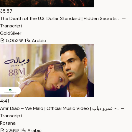
35:57
The Death of the U.S. Dollar Standard | Hidden Secrets … —
Transcript
GoldSilver
5,053
1
Arabic
4:41
Amr Diab – We Malo | Official Music Video | عمرو دياب -… —
Transcript
Rotana
326
1
Arabic