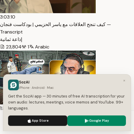
3:03:10
كيف تنجح العلاقات مع ياسر الحزيمي | بودكاست فنجان —
Transcript
إذاعة ثمانية
23,804
1
Arabic
×
SozAI
iPhone · Android · Mac
Get the SozAI app — 30 minutes of free AI transcription for your
own audio: lectures, meetings, voice memos and YouTube. 99+
1:31:04
languages.
جثة كافح المكافح ونهاية مسيرته ؟☠️ — Transcript
We use cookies to enhance your experience.
Privacy Policy
App Store
Google Play
#بني_ دربحه
Accept
Settings
13,901
1
Arabic