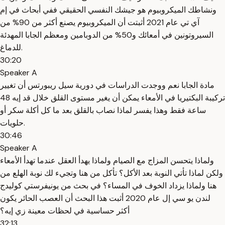
ونشاطك الميكروبيوم هو جيشك النفسي الحقيقي ففي أبحاث في إم
آي تي عام 2021 أثبتت أن الميكروبيوم يصنع أكثر من 90% من
السيروتونين في أمعائك و50% من الدوبامين ومعظم الجابا المهدئة
للدماغ.
30:20
Speaker A
مادة الجابا نعم ووجدت الدراسات في دورية سيل ريبورتس أن تغيير
تركيبة البكتيريا في الأمعاء يمكن أن يغير مستوى القلق خلال قد إيه 48
ساعة فقط وهذا يفسر لماذا نصاب بالقلق بعد ما كل أكلة سكر أو
حلويات.
30:46
Speaker A
ولماذا يتحسن المزاج مع الصيام ولماذا يهدأ العقل عندما تهدأ الأمعاء
ولكن لماذا تأتي النوبة بعد الأكل؟ تأكل من هنا وتجيء لك نوبة الهلع من
هنا ولماذا يزداد الخوف في المساء؟ في بحث من يونيفرستي كوليدج
لندن يو سي إل عام 2020 أثبت هذا البحث أن العصب الحائر يكون
أكثر حساسية في لحظات معينة زي إيه؟
32:13