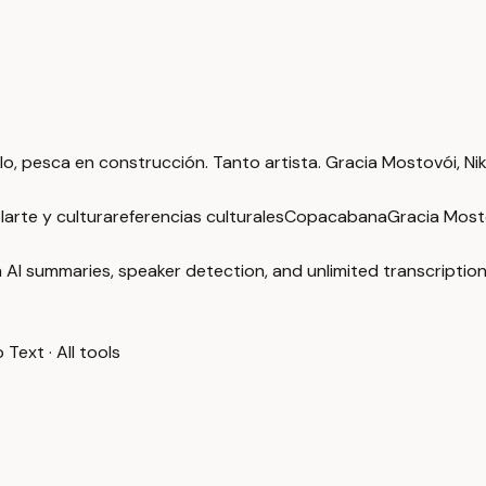
uilo, pesca en construcción. Tanto artista. Gracia Mostovói, 
l
arte y cultura
referencias culturales
Copacabana
Gracia Most
 AI summaries, speaker detection, and unlimited transcription
o Text
·
All tools