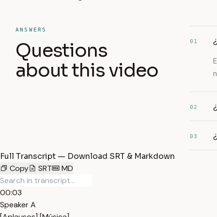
ANSWERS
¿
01
Questions
E
about this video
n
02
03
Full Transcript — Download SRT & Markdown
Copy
SRT
MD
00:03
Speaker A
[Aplausos] [Música]