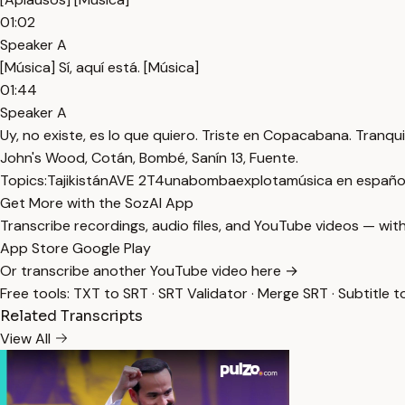
01:02
Speaker A
[Música] Sí, aquí está. [Música]
01:44
Speaker A
Uy, no existe, es lo que quiero. Triste en Copacabana. Tranq
John's Wood, Cotán, Bombé, Sanín 13, Fuente.
Topics:
Tajikistán
AVE 2T4
unabombaexplota
música en españo
Get More with the SozAI App
Transcribe recordings, audio files, and YouTube videos — with
App Store
Google Play
Or transcribe another YouTube video here →
Free tools:
TXT to SRT
·
SRT Validator
·
Merge SRT
·
Subtitle t
Related Transcripts
View All