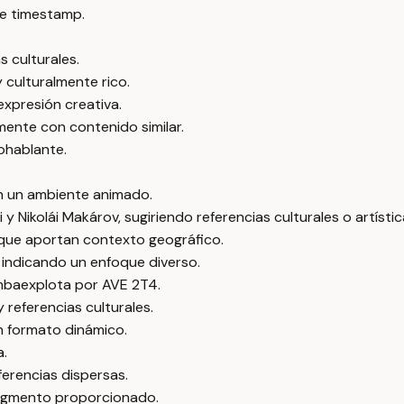
e timestamp.
s culturales.
 culturalmente rico.
expresión creativa.
ente con contenido similar.
nohablante.
n un ambiente animado.
ikolái Makárov, sugiriendo referencias culturales o artístic
ue aportan contexto geográfico.
 indicando un enfoque diverso.
ombaexplota por AVE 2T4.
 referencias culturales.
n formato dinámico.
a.
ferencias dispersas.
fragmento proporcionado.