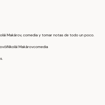
Nikolái Makárov, comedia y tomar notas de todo un poco.
ovói
Nikolái Makárov
comedia
s.