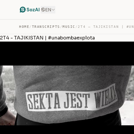
EN
HOME
/
TRANSCRIPTS
/
MUSIC
/
2T4 - TAJIKISTAN | #unabombaexplota