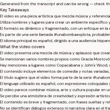
Generated from the transcript and can be wrong — check th
Key Takeaways
El video es una pieza artística que mezcla música y referencia
Utiliza nombres y lugares para crear un ambiente específico y
El formato es dinámico y fragmentado, con un enfoque en la 
Es parte de una serie llamada #unabombaexplota, probablem
El idioma principal es español, dirigido a una audiencia hispa
What the video covers
El video presenta una mezcla de música y aplausos que crea
Se mencionan varios nombres propios como Gracia Mostovói y N
Hay menciones a lugares como Copacabana y John's Wood, q
El contenido incluye elementos de comedia y notas variadas,
El título sugiere que el video forma parte de la serie #unab
El lenguaje utilizado es español, con expresiones coloquiales y
El video parece combinar música, arte y cultura popular en u
Se percibe una atmósfera de creatividad y expresión artístic
El contenido es breve y fragmentado, con frases sueltas y re
No se identifican diálogos extensos ni narrativa clara en el 