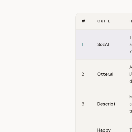
#
OUTIL
I
Quick comparison of Trint
T
1
SozAI
a
Y
A
2
Otter.ai
I
d
M
3
Descript
a
t
Happy
T