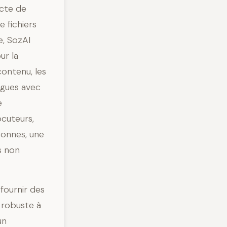
ecte de
 fichiers
e, SozAI
ur la
contenu, les
ngues avec
e
ocuteurs,
sonnes, une
s non
fournir des
 robuste à
un