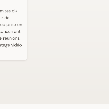
imites d'«
ur de
vec prise en
 concurrent
e réunions,
ontage vidéo