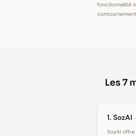
fonctionnalité 
contournement 
Les 7 m
1. SozAI
SozAI offre 