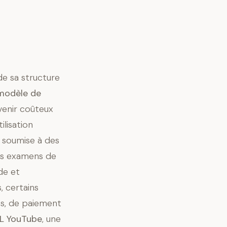
de sa structure
modèle de
venir coûteux
ilisation
t soumise à des
des examens de
de et
, certains
es, de paiement
RL YouTube
, une