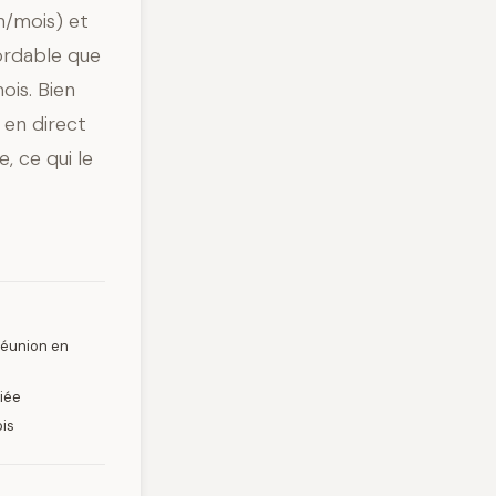
n/mois) et
bordable que
ois. Bien
 en direct
, ce qui le
réunion en
iée
ois