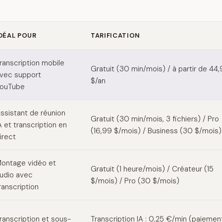
DÉAL POUR
TARIFICATION
 alternatives
ranscription mobile
Gratuit (30 min/mois) / à partir de 44
vec support
$/an
ouTube
ssistant de réunion
Gratuit (30 min/mois, 3 fichiers) / Pro
A et transcription en
(16,99 $/mois) / Business (30 $/mois)
irect
ontage vidéo et
Gratuit (1 heure/mois) / Créateur (15
udio avec
$/mois) / Pro (30 $/mois)
ranscription
ranscription et sous-
Transcription IA : 0,25 €/min (paiemen