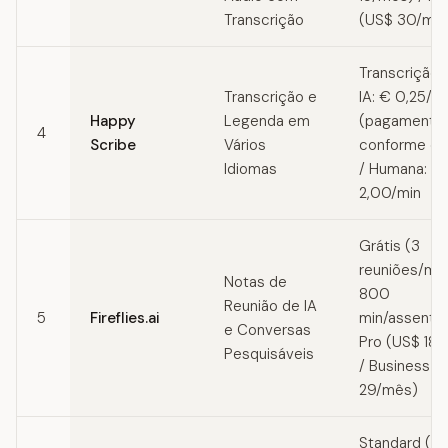
Transcrição
(US$ 30/mê
Transcrição 
Transcrição e
IA: € 0,25/m
Happy
Legenda em
(pagamento
4
Scribe
Vários
conforme o 
Idiomas
/ Humana: €
2,00/min
Grátis (3
reuniões/mê
Notas de
800
Reunião de IA
5
Fireflies.ai
min/assento)
e Conversas
Pro (US$ 18
Pesquisáveis
/ Business (
29/mês)
Standard (U