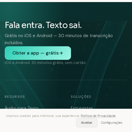
Fala entra. Texto sai.
Grátis no iOS e Android — 30 minutos de transcrição
incluídos.
Obter a app — grátis
iOS e Android. 30 minutos grátis, sem cartão.
RECURSOS
SOLUÇÕES
Áudio para Texto
Entrevistas
Usamos cookies para melhorar sua experiência.
Política de Privacidade
Vídeo para Texto
Palestras
Aceitar
Configurações
Tomador de Notas
Notas de Reunião