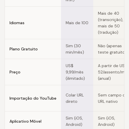
Mais de 40
(transcrição),
Idiomas
Mais de 100
mais de 50
(tradução)
Sim (30
Não (apenas
Plano Gratuito
min/mês)
teste gratuito)
US$
A partir de US$
Preço
9,99/mês
52/assento/mê
(ilimitado)
(anual)
Colar URL
Sem campo de
Importação do YouTube
direto
URL nativo
Sim (iOS,
Sim (iOS,
Aplicativo Móvel
Android)
Android)