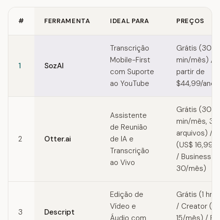
#
FERRAMENTA
IDEAL PARA
PREÇOS
Quick comparison of Trint alternatives
Transcrição
Grátis (30
Mobile-First
min/mês) / a
1
SozAI
com Suporte
partir de
ao YouTube
$44,99/ano
Grátis (30
Assistente
min/mês, 3
de Reunião
arquivos) / P
2
Otter.ai
de IA e
(US$ 16,99/
Transcrição
/ Business (
ao Vivo
30/mês)
Edição de
Grátis (1 hr/
Vídeo e
/ Creator (U
3
Descript
Áudio com
15/mês) / Pr