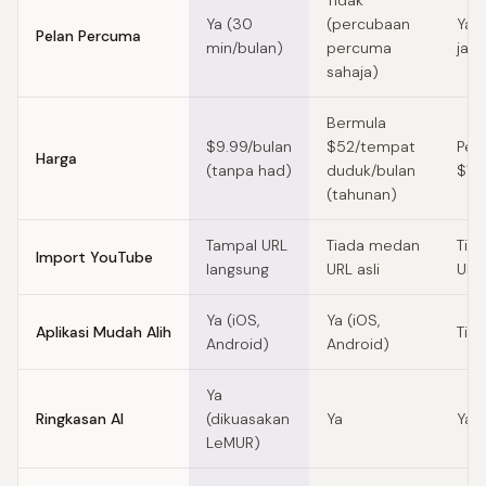
Tidak
Ya (30
(percubaan
Ya (
Pelan Percuma
min/bulan)
percuma
jam
sahaja)
Bermula
$9.99/bulan
$52/tempat
Per
Harga
(tanpa had)
duduk/bulan
$15
(tahunan)
Tampal URL
Tiada medan
Tia
Import YouTube
langsung
URL asli
URL 
Ya (iOS,
Ya (iOS,
Aplikasi Mudah Alih
Tid
Android)
Android)
Ya
Ringkasan AI
(dikuasakan
Ya
Ya
LeMUR)