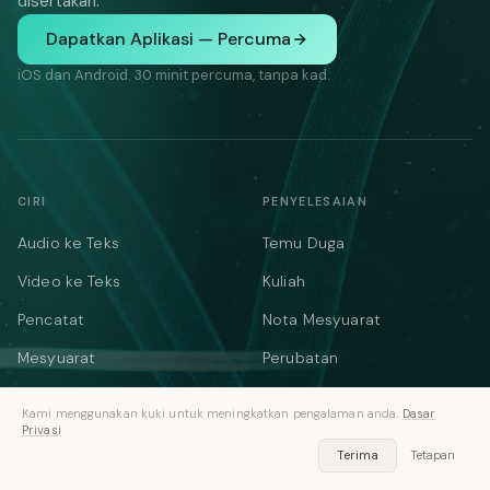
disertakan.
Dapatkan Aplikasi — Percuma
iOS dan Android. 30 minit percuma, tanpa kad.
CIRI
PENYELESAIAN
Audio ke Teks
Temu Duga
Video ke Teks
Kuliah
Pencatat
Nota Mesyuarat
Mesyuarat
Perubatan
YouTube
Undang-undang
Kami menggunakan kuki untuk meningkatkan pengalaman anda.
Dasar
Privasi
Podcast
Memo Suara
Terima
Tetapan
Bahasa
Penulis AI