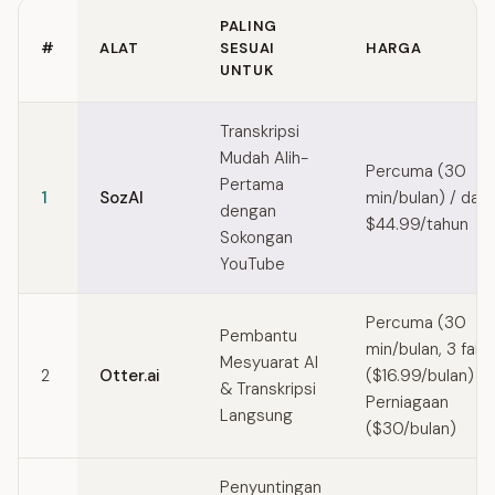
PALING
#
ALAT
SESUAI
HARGA
UNTUK
Quick comparison of Trint alternatives
Transkripsi
Mudah Alih-
Percuma (30
Pertama
1
SozAI
min/bulan) / dari
dengan
$44.99/tahun
Sokongan
YouTube
Percuma (30
Pembantu
min/bulan, 3 fail)
Mesyuarat AI
2
Otter.ai
($16.99/bulan) /
& Transkripsi
Perniagaan
Langsung
($30/bulan)
Penyuntingan