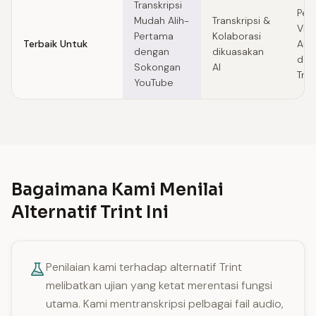
Transkripsi
Pen
Mudah Alih-
Transkripsi &
Vid
Pertama
Kolaborasi
Terbaik Untuk
Aud
dengan
dikuasakan
den
Sokongan
AI
Tran
YouTube
Bagaimana Kami Menilai
Alternatif Trint Ini
Penilaian kami terhadap alternatif Trint
melibatkan ujian yang ketat merentasi fungsi
utama. Kami mentranskripsi pelbagai fail audio,