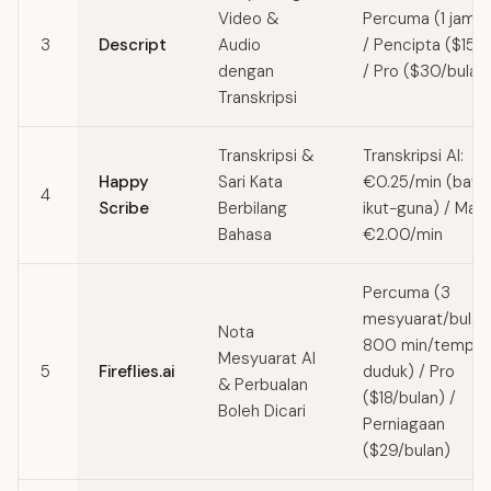
Video &
Percuma (1 jam/b
3
Descript
Audio
/ Pencipta ($15/b
dengan
/ Pro ($30/bulan
Transkripsi
Transkripsi &
Transkripsi AI:
Happy
Sari Kata
€0.25/min (baya
4
Scribe
Berbilang
ikut-guna) / Manu
Bahasa
€2.00/min
Percuma (3
mesyuarat/bulan
Nota
800 min/tempat
Mesyuarat AI
5
Fireflies.ai
duduk) / Pro
& Perbualan
($18/bulan) /
Boleh Dicari
Perniagaan
($29/bulan)