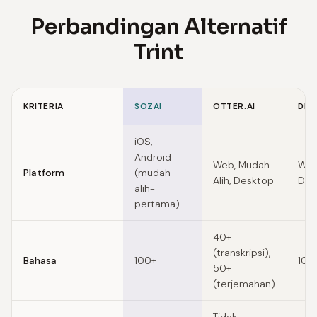
Perbandingan Alternatif
Trint
KRITERIA
SOZAI
OTTER.AI
DES
Feature comparison of Trint alternatives
iOS,
Android
Web, Mudah
Web
Platform
(mudah
Alih, Desktop
Des
alih-
pertama)
40+
(transkripsi),
Bahasa
100+
100
50+
(terjemahan)