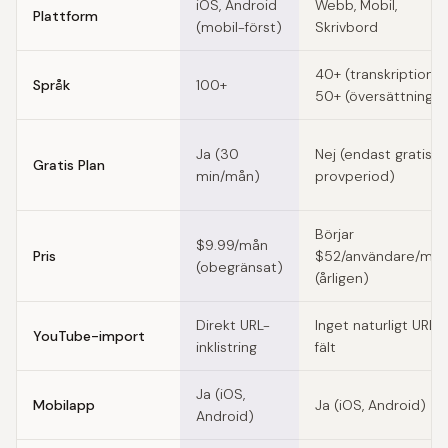
iOS, Android
Webb, Mobil,
Plattform
(mobil-först)
Skrivbord
40+ (transkription),
Språk
100+
50+ (översättning)
Ja (30
Nej (endast gratis
Gratis Plan
min/mån)
provperiod)
Börjar
$9.99/mån
Pris
$52/användare/må
(obegränsat)
(årligen)
Direkt URL-
Inget naturligt URL-
YouTube-import
inklistring
fält
Ja (iOS,
Mobilapp
Ja (iOS, Android)
Android)