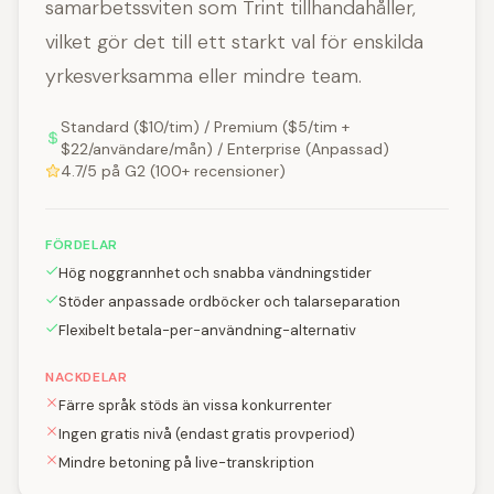
samarbetssviten som Trint tillhandahåller,
vilket gör det till ett starkt val för enskilda
yrkesverksamma eller mindre team.
Standard ($10/tim) / Premium ($5/tim +
$22/användare/mån) / Enterprise (Anpassad)
4.7/5 på G2 (100+ recensioner)
FÖRDELAR
Hög noggrannhet och snabba vändningstider
Stöder anpassade ordböcker och talarseparation
Flexibelt betala-per-användning-alternativ
NACKDELAR
Färre språk stöds än vissa konkurrenter
Ingen gratis nivå (endast gratis provperiod)
Mindre betoning på live-transkription