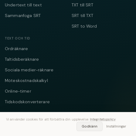
Undertext till text
TXT till SRT
Sammanfoga SRT
SRT till TXT
SRT to Word
TEXT OCH TID
Ordräknare
Taltidsberäknare
Sociala medier-räknare
Möteskostnadskalkyl
Online-timer
Tidskodskonverterare
FÖRETAG
Vi använder cookies för att förbättra din upplevelse.
Integritetspolicy
Om oss
Godkänn
Inställningar