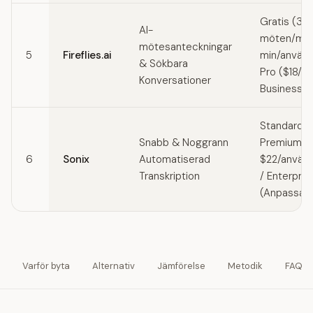
Gratis (3
AI-
möten/mån
mötesanteckningar
5
Fireflies.ai
min/använd
& Sökbara
Pro ($18/m
Konversationer
Business 
Standard (
Snabb & Noggrann
Premium ($
6
Sonix
Automatiserad
$22/använ
Transkription
/ Enterpris
(Anpassad
Varför byta
Alternativ
Jämförelse
Metodik
FAQ