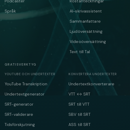
Podcaster
Röstanteckningar
Språk
AI-skrivassistent
Sammanfattare
Ljudöversättning
Videoöversättning
Text till Tal
GRATISVERKTYG
YOUTUBE OCH UNDERTEXTER
KONVERTERA UNDERTEXTER
YouTube Transkription
Undertextkonverterare
Undertextgenerator
VTT ↔ SRT
SRT-generator
SRT till VTT
SRT-validerare
SBV till SRT
Tidsförskjutning
ASS till SRT