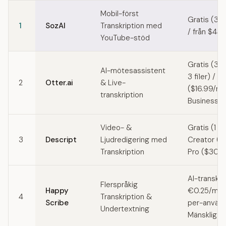
Quick comparison of Trint alternatives
Mobil-först
Gratis (30
1
SozAI
Transkription med
/ från $44,
YouTube-stöd
Gratis (30
AI-mötesassistent
3 filer) / P
2
Otter.ai
& Live-
($16.99/må
transkription
Business 
Video- &
Gratis (1 t
3
Descript
Ljudredigering med
Creator ($
Transkription
Pro ($30/
AI-transkri
Flerspråkig
Happy
€0.25/min 
4
Transkription &
Scribe
per-använd
Undertextning
Mänsklig: 