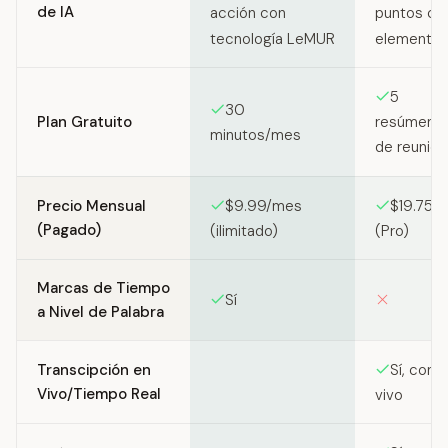
de IA
acción con
puntos cla
tecnología LeMUR
elementos
5
30
Plan Gratuito
resúmenes
minutos/mes
de reunion
Precio Mensual
$9.99/mes
$19.75/
(Pagado)
(ilimitado)
(Pro)
Marcas de Tiempo
Sí
a Nivel de Palabra
Transcipción en
Sí, con 
Vivo/Tiempo Real
vivo