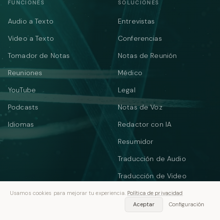
FUNCIONES
SOLUCIONES
Audio a Texto
Entrevistas
Video a Texto
Conferencias
Tomador de Notas
Notas de Reunión
Reuniones
Médico
YouTube
Legal
Podcasts
Notas de Voz
Idiomas
Redactor con IA
Resumidor
Traducción de Audio
Traducción de Video
Texto a Voz
Usamos cookies para mejorar tu experiencia.
Política de privacidad
Aceptar
Configuración
HERRAMIENTAS GRATUITAS