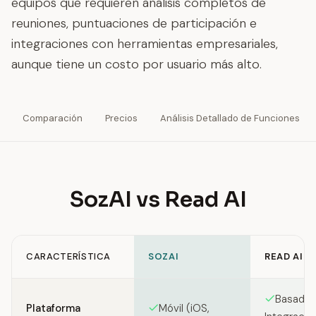
equipos que requieren análisis completos de
reuniones, puntuaciones de participación e
integraciones con herramientas empresariales,
aunque tiene un costo por usuario más alto.
Comparación
Precios
Análisis Detallado de Funciones
SozAI vs Read AI
CARACTERÍSTICA
SOZAI
READ AI
Feature comparison between SozAI and Read AI
Basado 
Plataforma
Móvil (iOS,