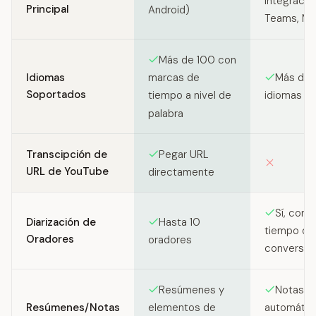
Integracio
Principal
Android)
Teams, Me
Más de 100 con
Idiomas
Más de 
marcas de
Soportados
idiomas
tiempo a nivel de
palabra
Transcipción de
Pegar URL
URL de YouTube
directamente
Sí, con a
Diarización de
Hasta 10
tiempo de
Oradores
oradores
conversac
Resúmenes y
Notas d
Resúmenes/Notas
elementos de
automática