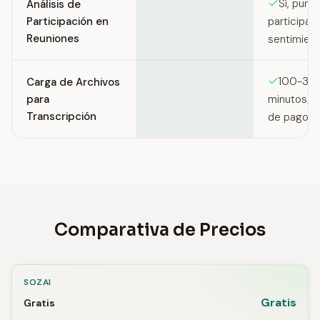
Sí, punt
Análisis de
Participación en
participac
Reuniones
sentimien
100-30
Carga de Archivos
para
minutos/m
Transcripción
de pago)
Comparativa de Precios
SOZAI
Gratis
Gratis