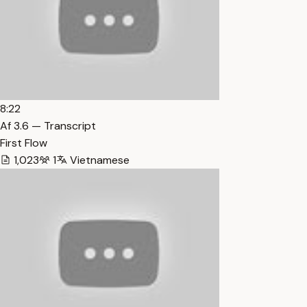
8:22
Af 3.6 — Transcript
First Flow
1,023
1
Vietnamese