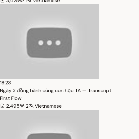
3,428
1
Vietnamese
18:23
Ngày 3 đồng hành cùng con học TA — Transcript
First Flow
2,495
2
Vietnamese