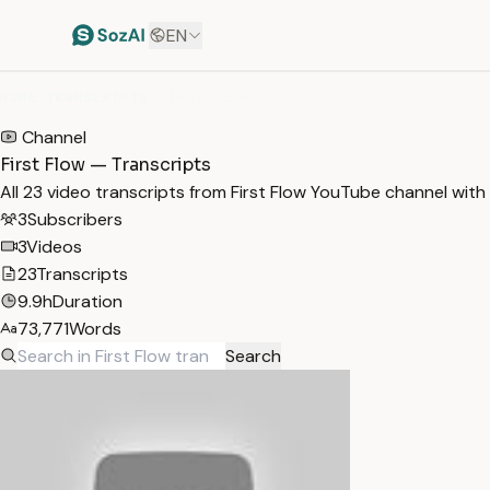
EN
HOME
/
TRANSCRIPTS
/
FIRST FLOW
Channel
First Flow — Transcripts
All 23 video transcripts from First Flow YouTube channel wit
3
Subscribers
3
Videos
23
Transcripts
9.9h
Duration
73,771
Words
Search