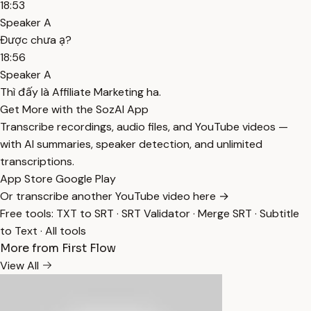
18:53
Speaker A
Được chưa ạ?
18:56
Speaker A
Thì đấy là Affiliate Marketing ha.
Get More with the SozAI App
Transcribe recordings, audio files, and YouTube videos —
with AI summaries, speaker detection, and unlimited
transcriptions.
App Store
Google Play
Or transcribe another YouTube video here →
Free tools:
TXT to SRT
·
SRT Validator
·
Merge SRT
·
Subtitle
to Text
·
All tools
More from First Flow
View All