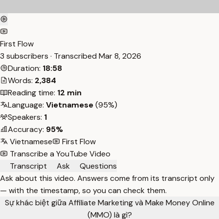
First Flow
3 subscribers · Transcribed
Mar 8, 2026
Duration:
18:58
Words:
2,384
Reading time:
12 min
Language:
Vietnamese
(95%)
Speakers:
1
Accuracy:
95%
Vietnamese
First Flow
Transcribe a YouTube Video
Transcript
Ask
Questions
Ask about this video. Answers come from its transcript only
— with the timestamp, so you can check them.
Sự khác biệt giữa Affiliate Marketing và Make Money Online
(MMO) là gì?