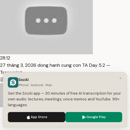
28:12
27 tháng 3, 2026 dong hanh cung con TA Day 5.2 —
Transcript
×
3,619
1
Vietnamese
SozAI
iPhone · Android · Mac
Get the SozAI app — 30 minutes of free AI transcription for your
own audio: lectures, meetings, voice memos and YouTube. 99+
languages.
We use cookies to enhance your experience.
Privacy Policy
App Store
Google Play
Accept
Settings