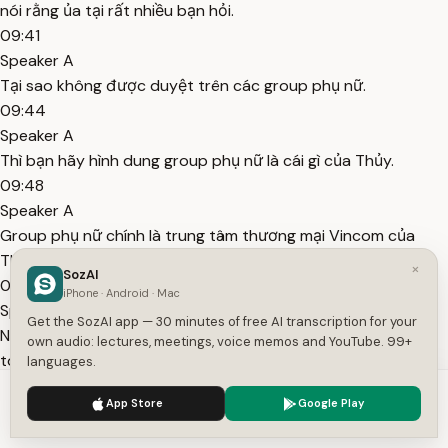
nói rằng ủa tại rất nhiều bạn hỏi.
09:41
Speaker A
Tại sao không được duyệt trên các group phụ nữ.
09:44
Speaker A
Thì bạn hãy hình dung group phụ nữ là cái gì của Thủy.
09:48
Speaker A
Group phụ nữ chính là trung tâm thương mại Vincom của
Thủy.
×
SozAI
09:55
iPhone · Android · Mac
Speaker A
Get the SozAI app — 30 minutes of free AI transcription for your
Nơi Thủy xây lên một cái trung tương trung tâm thương mại
own audio: lectures, meetings, voice memos and YouTube. 99+
to khổng lồ.
languages.
10:01
We use cookies to enhance your experience.
Privacy Policy
App Store
Google Play
Speaker A
Accept
Settings
Bạn muốn xuất hiện trên đấy nghĩa là gì, nghĩa là bạn đang