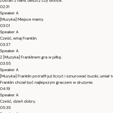
Zostań z nami, deszcz czy słońce.
02:31
Speaker A
[Muzyka] Miejsce mamy.
03:01
Speaker A
Cześć, witaj Franklin.
03:37
Speaker A
Z [Muzyka] Franklinem gra w piłkę.
03:55
Speaker A
[Muzyka] Franklin potrafił już liczyć i sznurować buciki, umia
Franklin chciał być najlepszym graczem w drużynie.
04:19
Speaker A
Cześć, dzień dobry.
05:35