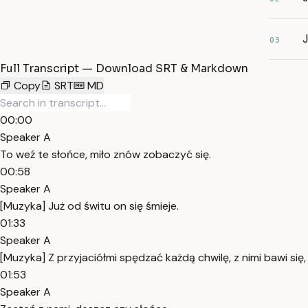
J
03
Full Transcript — Download SRT & Markdown
Copy
SRT
MD
00:00
Speaker A
To weź te słońce, miło znów zobaczyć się.
00:58
Speaker A
[Muzyka] Już od świtu on się śmieje.
01:33
Speaker A
[Muzyka] Z przyjaciółmi spędzać każdą chwilę, z nimi bawi się
01:53
Speaker A