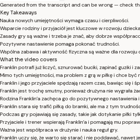
Generated from the transcript and can be wrong — check th
Key Takeaways
Nauka nowych umiejętności wymaga czasu i cierpliwości.
Wsparcie rodziny i przyjaciół jest kluczowe w rozwoju dziecka
Zasady gry są ważne i trzeba je znać, aby dobrze współprac
Pozytywne nastawienie pomaga pokonać trudności.
Wspólna zabawa i aktywność fizyczna są ważne dla rozwoju d
What the video covers
Franklin potrafi już liczyć, sznurować buciki, zapinać guziki i 
Mimo tych umiejętności, ma problem z grą w piłkę i chce być
Franklin i jego przyjaciele spędzają razem czas, bawiąc się i ś
Franklin jest trochę smutny, ponieważ drużyna nie wygrała ż
Rodzina Franklin’a zachęca go do pozytywnego nastawienia 
Franklin stara się trafić piłką do bramki, ale ma z tym trudnośc
Podczas gry pojawiają się zasady, takie jak dotykanie piłki ty
Przyjaciele i trener wspierają Franklin’a i pomagają mu popraw
Ważna jest współpraca w drużynie i nauka reguł gry.
Franklin uczy się, że warto się starać i nie poddawać, nawet j