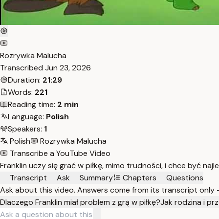
Rozrywka Malucha
Transcribed
Jun 23, 2026
Duration:
21:29
Words:
221
Reading time:
2 min
Language:
Polish
Speakers:
1
Polish
Rozrywka Malucha
Transcribe a YouTube Video
Franklin uczy się grać w piłkę, mimo trudności, i chce być najl
Transcript
Ask
Summary
Chapters
Questions
Ask about this video. Answers come from its transcript only
Dlaczego Franklin miał problem z grą w piłkę?
Jak rodzina i prz