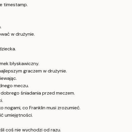
e timestamp.
.
ować w drużynie.
ziecka.
zamek błyskawiczny.
 najlepszym graczem w drużynie.
piewając.
adnego meczu.
i dobrego śniadania przed meczem.
i.
lko nogami, co Franklin musi zrozumieć.
ić umiejętności.
eśli coś nie wychodzi od razu.