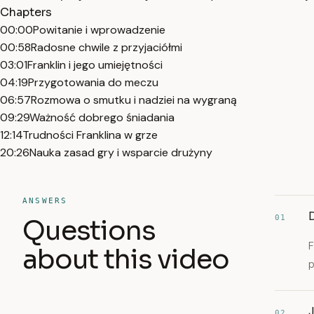
Chapters
00:00
Powitanie i wprowadzenie
00:58
Radosne chwile z przyjaciółmi
03:01
Franklin i jego umiejętności
04:19
Przygotowania do meczu
06:57
Rozmowa o smutku i nadziei na wygraną
09:29
Ważność dobrego śniadania
12:14
Trudności Franklina w grze
20:26
Nauka zasad gry i wsparcie drużyny
ANSWERS
D
01
Questions
F
about this video
p
J
02