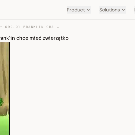
Product
Solutions
**WITAJ, FRANKLIN** ODC.01 FRANKLIN GRA W PIŁKĘ; ODC.02… — TRANSCRIPT
Franklin chce mieć zwierzątko