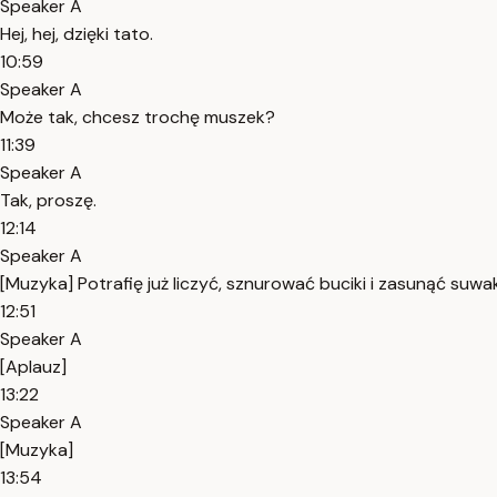
Speaker A
Hej, hej, dzięki tato.
10:59
Speaker A
Może tak, chcesz trochę muszek?
11:39
Speaker A
Tak, proszę.
12:14
Speaker A
[Muzyka] Potrafię już liczyć, sznurować buciki i zasunąć suwak i..
12:51
Speaker A
[Aplauz]
13:22
Speaker A
[Muzyka]
13:54