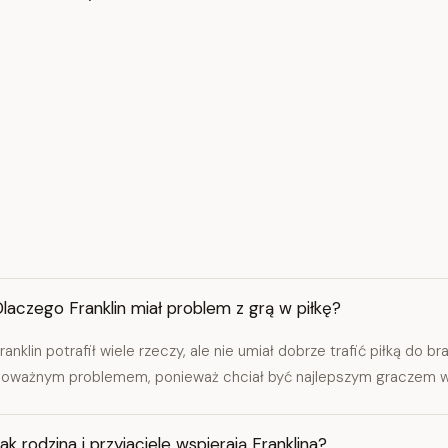
laczego Franklin miał problem z grą w piłkę?
ranklin potrafił wiele rzeczy, ale nie umiał dobrze trafić piłką do b
oważnym problemem, ponieważ chciał być najlepszym graczem w 
ak rodzina i przyjaciele wspierają Franklina?