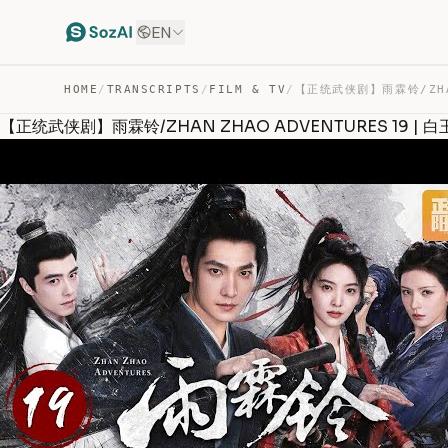
EN
HOME
/
TRANSCRIPTS
/
FILM & TV
/
【正统武侠剧】雨霖铃/ZHAN ZHAO ADVENTURES 19