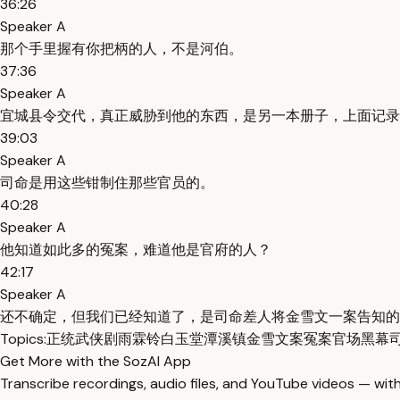
36:26
Speaker A
那个手里握有你把柄的人，不是河伯。
37:36
Speaker A
宜城县令交代，真正威胁到他的东西，是另一本册子，上面记录
39:03
Speaker A
司命是用这些钳制住那些官员的。
40:28
Speaker A
他知道如此多的冤案，难道他是官府的人？
42:17
Speaker A
还不确定，但我们已经知道了，是司命差人将金雪文一案告知的
Topics:
正统武侠剧
雨霖铃
白玉堂
潭溪镇
金雪文案
冤案
官场黑幕
Get More with the SozAI App
Transcribe recordings, audio files, and YouTube videos — with