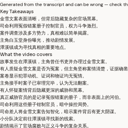
Generated from the transcript and can be wrong — check th
Key Takeaways
金雪文案表面清晰，但背后隐藏复杂的官场黑幕。
司命利用冤假错案册子控制官员，权力斗争激烈。
案件调查涉及多方势力，真相难以简单揭露。
主角白玉堂身份曝光，推动剧情发展。
潭溪镇成为寻找真相的重要地点。
What the video covers
故事发生在潭溪镇，主角曾任书吏并办理过金雪文案。
有人质疑金雪文案是否为冤案，但主角坚称案情清楚，证据确凿
案卷显示犯罪动机、证词和物证均无冤情。
主角接手时案子已审理完毕，认为无法翻案。
有人怀疑案情背后隐藏更深的威胁和黑幕。
真正威胁官员的是记录冤假错案的册子，而非表面上的河伯。
司命利用这些册子钳制官员，暗中操控局势。
司命差人将金雪文案告知智化，暗示案件背后有更大阴谋。
小分队决定前往潭溪镇寻找新的线索。
剧情揭示了官场腐败与正义斗争的复杂关系。