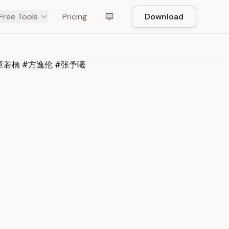
Free Tools
Pricing
Download
章若楠 #方逸伦 #张予曦