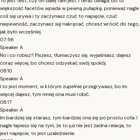
To jest test, czy on dalej tam jest. I teraz uwaga, bo tu
większość facetów wpada w pewną pułapkę, ponieważ nagle
coś się urywa i ty zaczynasz czuć to napięcie, czuć
niepewność, zaczynasz się nakręcać, chcesz wrócić do tego,
jak było wcześniej.
07:56
Speaker A
No i co robisz? Piszesz, tłumaczysz się, wyjaśniasz, dajesz
coraz więcej, bo chcesz odzyskać swój spokój.
08:10
Speaker A
I to jest moment, w którym zupełnie przegrywasz, bo im
więcej dajesz, tym mniej ona musi robić.
08:17
Speaker A
Im bardziej się starasz, tym bardziej ona się po prostu cofa. I
nagle łapiesz się na tym, że to już nie jest żadna relacja, to
jest napięcie, to jest uzależnienie.