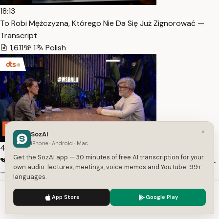
18:13
To Robi Mężczyzna, Którego Nie Da Się Już Zignorować —
Transcript
1,611
1
Polish
×
SozAI
iPhone · Android · Mac
43:47
Get the SozAI app — 30 minutes of free AI transcription for your
💔 Czy miłość naprawdę się kończy… czy po prostu przesta…
own audio: lectures, meetings, voice memos and YouTube. 99+
— Transcript
languages.
6,743
1
Polish
We use cookies to enhance your experience.
Privacy Policy
App Store
Google Play
Accept
Settings