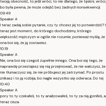
twoją obecność, to jeśli wróci, to nie dlatego, że tęskni, wróci,
bo była pewna, że może odejść bez żadnych konsekwencji.
09:49
Speaker A
I teraz zadaj sobie pytanie, czy ty chcesz jej to potwierdzić? I
teraz jest moment, do którego dochodzimy, którego
większość mężczyzn w ogóle nie rozumie, ponieważ myślą, że
ona boi się, że ją zostawisz.
10:19
Speaker A
Nie, ona boi się czegoś zupełnie innego. Ona boi się tego, że
naprawdę przestajesz się nią przejmować, że nie walczysz, że
nie tłumaczysz się, że nie próbujesz jej zatrzymać. Po prostu
znikasz i to ją rozbija, bo nagle wszystko się odwraca. Do tej
10:40
Speaker A
pory to ty czekałeś, to ty analizowałeś, to ty za nią goniłeś, a
teraz cisza.