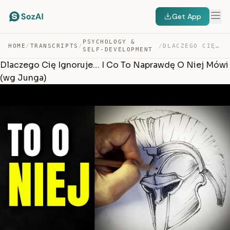
Get App
PSYCHOLOGY &
HOME
/
TRANSCRIPTS
/
/
DLACZEGO CIĘ IGNORUJE… I CO TO NAPRAWDĘ O NIEJ MÓWI (WG… — TRANSCRIPT
SELF-DEVELOPMENT
Dlaczego Cię Ignoruje… I Co To Naprawdę O Niej Mówi
(wg Junga)