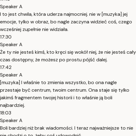
Speaker A
I to jest chwila, która uderza najmocniej. nie w [muzyka] jej
emocje, tylko w obraz, bo nagle zaczyna widzieć coś, czego
wcześniej zupełnie nie widziała.
17:30
Speaker A
Że ty nie jesteś kimś, kto kręci się wokół niej, że nie jesteś cały
czas dostępny, że możesz po prostu pójść dalej.
17:42
Speaker A
[muzyka] I właśnie to zmienia wszystko, bo ona nagle
przestaje być centrum, twoim centrum. Ona staje się tylko
jakimś fragmentem twojej historii i to właśnie ją boli
najbardziej.
18:03
Speaker A
Boli bardziej niż brak wiadomości. I teraz najważniejsze to nie
nie chodzi o to, żeby coś udowodnić.