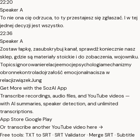
22:20
Speaker A
To nie ona cię odrzuca, to ty przestajesz się zgłaszać. I w tej
jednej decyzji jest wszystko.
22:36
Speaker A
Zostaw łapkę, zasubskrybuj kanał, sprawdź koniecznie nasz
sklep, gdzie są materiały stoickie i do zobaczenia, wojowniku.
Topics:
ignorowanie
relacje
emocje
psychologia
mechanizmy
obronne
kontrola
dojrzałość emocjonalna
cisza w
relacji
związek
Jung
Get More with the SozAI App
Transcribe recordings, audio files, and YouTube videos —
with AI summaries, speaker detection, and unlimited
transcriptions.
App Store
Google Play
Or transcribe another YouTube video here →
Free tools:
TXT to SRT
·
SRT Validator
·
Merge SRT
·
Subtitle