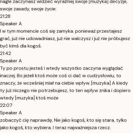
nagle zaczynasz widzieć wyraźniej swoje [muzyka] decyzje,
swoje zasady, swoje życie.
21:28
Speaker A
I w tym momencie coś się zamyka. ponieważ przestajesz
grać, już nie udowadniasz, już nie walczysz i już nie próbujesz
być kimś dla kogoś.
21:42
Speaker A
Ty po prostu jesteś i wtedy wszystko zaczyna wyglądać
inaczej. Bo jeżeli ktoś może coś ci dać w cudzysłowiu, to
znaczy, że wcześniej miał na ciebie wpływ. [muzyka] A kiedy
ty już niczego nie potrzebujesz, to ten wpływ znika i dopiero
wtedy [muzyka] ktoś może
22:07
Speaker A
zobaczyć cię naprawdę. Nie jako kogoś, kto się stara, tylko
jako kogoś, kto wybiera. I teraz najważniejsza rzecz.