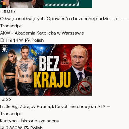
1:30:05
O świętości świętych. Opowieść o bezcennej nadziei – o.… —
Transcript
AKW - Akademia Katolicka w Warszawie
11,944
1
Polish
16:55
Little Big: Zdrajcy Putina, których nie chce już nikt? —
Transcript
Kurtyna - historie zza sceny
2,369
1
Polish