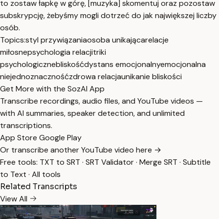
to zostaw łapkę w górę, [muzyka] skomentuj oraz pozostaw
subskrypcję, żebyśmy mogli dotrzeć do jak największej liczby
osób.
Topics:
styl przywiązania
osoba unikająca
relacje
miłosne
psychologia relacji
triki
psychologiczne
bliskość
dystans emocjonalny
emocjonalna
niejednoznaczność
zdrowa relacja
unikanie bliskości
Get More with the SozAI App
Transcribe recordings, audio files, and YouTube videos —
with AI summaries, speaker detection, and unlimited
transcriptions.
App Store
Google Play
Or transcribe another YouTube video here →
Free tools:
TXT to SRT
·
SRT Validator
·
Merge SRT
·
Subtitle
to Text
·
All tools
Related Transcripts
View All