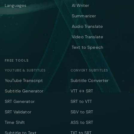
Languages
AI Writer
Summarizer
Audio Translate
Video Translate
Text to Speech
FREE TOOLS
YOUTUBE & SUBTITLES
CONVERT SUBTITLES
YouTube Transcript
Subtitle Converter
Subtitle Generator
VTT ↔ SRT
SRT Generator
SRT to VTT
SRT Validator
SBV to SRT
Time Shift
ASS to SRT
Subtitle to Text
TXT to SRT