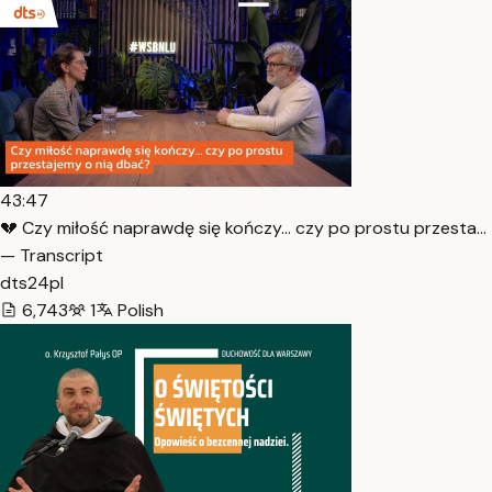
43:47
💔 Czy miłość naprawdę się kończy… czy po prostu przesta…
— Transcript
dts24pl
6,743
1
Polish