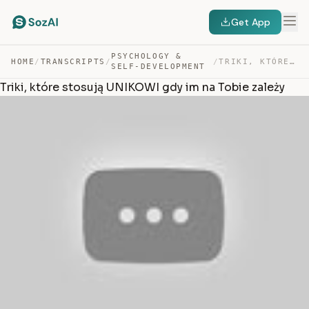
Get App
PSYCHOLOGY &
HOME
/
TRANSCRIPTS
/
/
TRIKI, KTÓRE STOSUJĄ UNIKOWI GDY IM NA TOBIE ZALEŻY — TRANSCRIPT
SELF-DEVELOPMENT
Triki, które stosują UNIKOWI gdy im na Tobie zależy