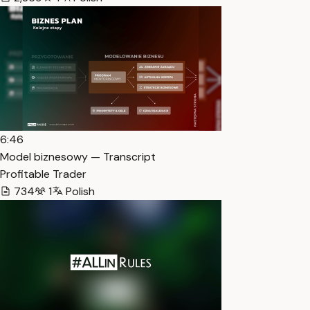
6:46
Model biznesowy — Transcript
Profitable Trader
734
1
Polish