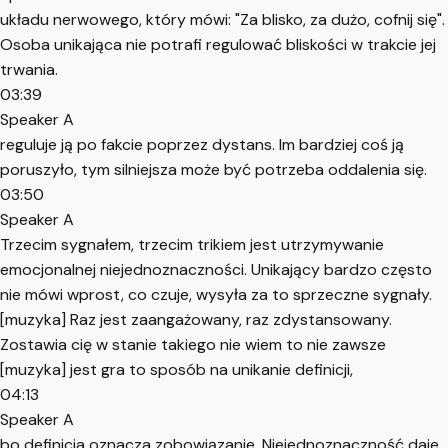
układu nerwowego, który mówi: "Za blisko, za dużo, cofnij się".
Osoba unikająca nie potrafi regulować bliskości w trakcie jej
trwania.
03:39
Speaker A
reguluje ją po fakcie poprzez dystans. Im bardziej coś ją
poruszyło, tym silniejsza może być potrzeba oddalenia się.
03:50
Speaker A
Trzecim sygnałem, trzecim trikiem jest utrzymywanie
emocjonalnej niejednoznaczności. Unikający bardzo często
nie mówi wprost, co czuje, wysyła za to sprzeczne sygnały.
[muzyka] Raz jest zaangażowany, raz zdystansowany.
Zostawia cię w stanie takiego nie wiem to nie zawsze
[muzyka] jest gra to sposób na unikanie definicji,
04:13
Speaker A
bo definicja oznacza zobowiązanie. Niejednoznaczność daje