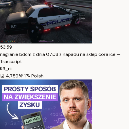
53:59
nagranie bdcm z dnia 07.08 z napadu na sklep cora ice —
Transcript
K3_rii
4,759
1
Polish