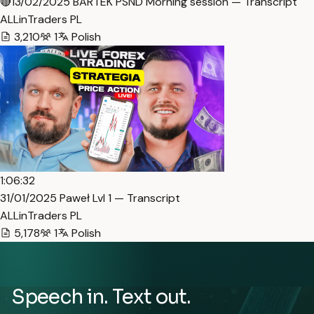
🔴13/02/2025 BARTEK PSND Morning session — Transcript
ALLinTraders PL
3,210
1
Polish
1:06:32
31/01/2025 Paweł Lvl 1 — Transcript
ALLinTraders PL
5,178
1
Polish
Speech in. Text out.