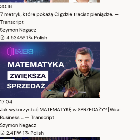
30:16
7 metryk, które pokażą Ci gdzie tracisz pieniądze. —
Transcript
Szymon Negacz
4,534
1
Polish
17:04
Jak wykorzystać MATEMATYKĘ w SPRZEDAŻY? [Wise
Business … — Transcript
Szymon Negacz
2,411
1
Polish