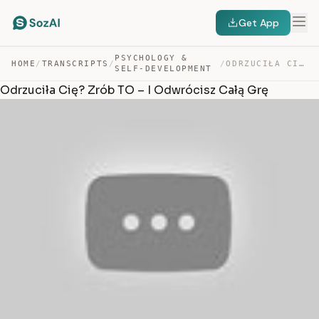
Get App
PSYCHOLOGY &
HOME
/
TRANSCRIPTS
/
/
ODRZUCIŁA CIĘ? ZRÓB TO – I ODWRÓCISZ CAŁĄ GRĘ — TRANSCRIPT
SELF-DEVELOPMENT
Odrzuciła Cię? Zrób TO – I Odwrócisz Całą Grę