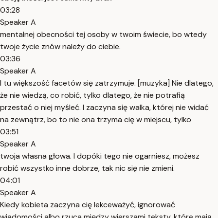
03:28
Speaker A
mentalnej obecności tej osoby w twoim świecie, bo wtedy
twoje życie znów należy do ciebie.
03:36
Speaker A
I tu większość facetów się zatrzymuje. [muzyka] Nie dlatego,
że nie wiedzą, co robić, tylko dlatego, że nie potrafią
przestać o niej myśleć. I zaczyna się walka, której nie widać
na zewnątrz, bo to nie ona trzyma cię w miejscu, tylko
03:51
Speaker A
twoja własna głowa. I dopóki tego nie ogarniesz, możesz
robić wszystko inne dobrze, tak nic się nie zmieni.
04:01
Speaker A
Kiedy kobieta zaczyna cię lekceważyć, ignorować
wiadomości albo rzuca między wierszami teksty, które mają