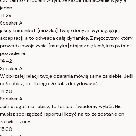
czy tamto? Problem w tym, że każde tłumaczenie wysyła
jeden
14:29
Speaker A
jasny komunikat. [muzyka] Twoje decyzje wymagają jej
akceptacji, a to odwraca całą dynamikę. Z mężczyzny, który
prowadzi swoje życie, [muzyka] stajesz się kimś, kto pyta o
pozwolenie.
14:42
Speaker A
W dojrzałej relacji twoje działania mówią same za siebie. Jeśli
coś robisz, to dlatego, że tak zdecydowałeś.
14:50
Speaker A
Jeśli czegoś nie robisz, to też jest świadomy wybór. Nie
musisz sporządzać raportu i liczyć na to, że zostanie on
zatwierdzony.
15:00