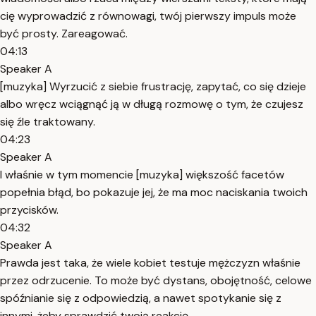
cię wyprowadzić z równowagi, twój pierwszy impuls może
być prosty. Zareagować.
04:13
Speaker A
[muzyka] Wyrzucić z siebie frustrację, zapytać, co się dzieje
albo wręcz wciągnąć ją w długą rozmowę o tym, że czujesz
się źle traktowany.
04:23
Speaker A
I właśnie w tym momencie [muzyka] większość facetów
popełnia błąd, bo pokazuje jej, że ma moc naciskania twoich
przycisków.
04:32
Speaker A
Prawda jest taka, że wiele kobiet testuje mężczyzn właśnie
przez odrzucenie. To może być dystans, obojętność, celowe
spóźnianie się z odpowiedzią, a nawet spotykanie się z
innymi, żeby sprawdzić twoją reakcję.