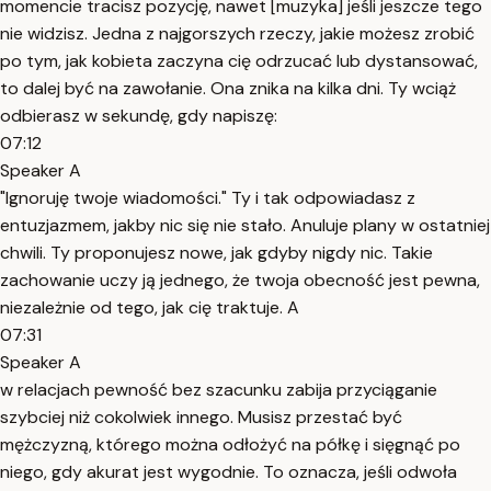
momencie tracisz pozycję, nawet [muzyka] jeśli jeszcze tego
nie widzisz. Jedna z najgorszych rzeczy, jakie możesz zrobić
po tym, jak kobieta zaczyna cię odrzucać lub dystansować,
to dalej być na zawołanie. Ona znika na kilka dni. Ty wciąż
odbierasz w sekundę, gdy napiszę:
07:12
Speaker A
"Ignoruję twoje wiadomości." Ty i tak odpowiadasz z
entuzjazmem, jakby nic się nie stało. Anuluje plany w ostatniej
chwili. Ty proponujesz nowe, jak gdyby nigdy nic. Takie
zachowanie uczy ją jednego, że twoja obecność jest pewna,
niezależnie od tego, jak cię traktuje. A
07:31
Speaker A
w relacjach pewność bez szacunku zabija przyciąganie
szybciej niż cokolwiek innego. Musisz przestać być
mężczyzną, którego można odłożyć na półkę i sięgnąć po
niego, gdy akurat jest wygodnie. To oznacza, jeśli odwoła