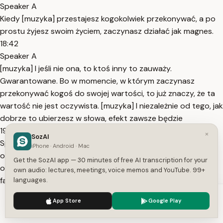
Speaker A
Kiedy [muzyka] przestajesz kogokolwiek przekonywać, a po
prostu żyjesz swoim życiem, zaczynasz działać jak magnes.
18:42
Speaker A
[muzyka] I jeśli nie ona, to ktoś inny to zauważy.
Gwarantowane. Bo w momencie, w którym zaczynasz
przekonywać kogoś do swojej wartości, to już znaczy, że ta
wartość nie jest oczywista. [muzyka] I niezależnie od tego, jak
dobrze to ubierzesz w słowa, efekt zawsze będzie
19:00
×
SozAI
Speaker A
iPhone · Android · Mac
odwrotny do tego, którego chcesz. Kiedy kobieta cię
Get the SozAI app — 30 minutes of free AI transcription for your
odrzuca, dystansuje się lub traktuje jak rezerwę, większość
own audio: lectures, meetings, voice memos and YouTube. 99+
facetów próbuje ją przekonać swoją wartością właśnie
languages.
wobec niej. Robią gesty, kupują prezenty, starają się być
We use cookies to enhance your experience.
Privacy Policy
App Store
Google Play
jeszcze milsi, licząc, że to zmieni jej nastawienie. Problem w
Accept
Settings
tym, że w jej